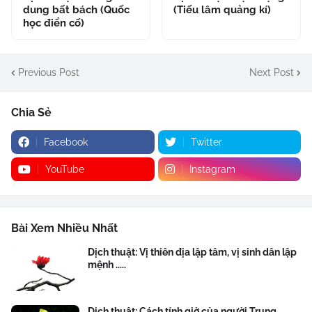
dung bất bách (Quốc
(Tiếu lâm quảng kí)
học điển cố)
Previous Post
Next Post
Chia Sẻ
Facebook
Twitter
YouTube
Instagram
Bài Xem Nhiều Nhất
Dịch thuật: Vị thiên địa lập tâm, vị sinh dân lập
mệnh .....
Dịch thuật: Cách tính giờ của người Trung