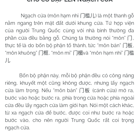
Ngạch cửa (môn hạm nhi
) là một thanh gỗ
门槛儿
nằm ngang trên mặt đất dưới khung cửa. Tứ hợp viện
của người Trung Quốc cùng với nhà bình thường đa
phần cửa đều bằng gỗ. Chúng ta thường nói “môn”
,
门
thực tế là do bốn bộ phận tổ thành, tức “môn bản”
,
门板
“môn khuông”
, “môn mi”
và “môn hạm nhi”
门框
门楣
门槛
.
儿
Bốn bộ phận này, mỗi bộ phận đều có công năng
riêng, khuyết một cũng không được, nhưng lấy ngạch
cửa làm trọng. Nếu “môn bản”
(cánh cửa) mở ra,
门板
bước vào hoặc bước ra, phía trong cửa hoặc phía ngoài
cửa đều lấy ngạch cửa làm giới hạn. Nói một cách khác,
từ xa ngạch cửa để bước, được coi như bước ra hoặc
bước vào, cho nên người Trung Quốc rất coi trọng
ngạch cửa.