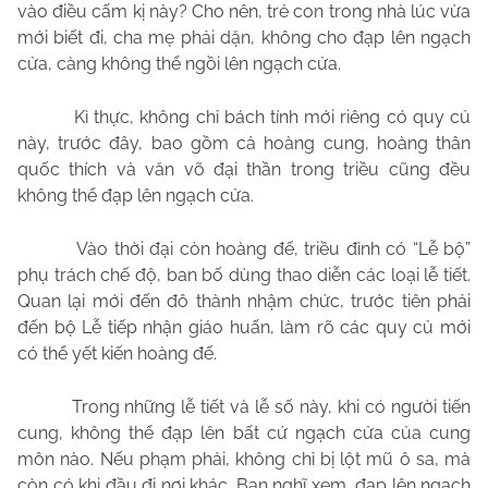
vào điều cấm kị này? Cho nên, trẻ con trong nhà lúc vừa
mới biết đi, cha mẹ phải dặn, không cho đạp lên ngạch
cửa, càng không thể ngồi lên ngạch cửa.
Kì thực, không chỉ bách tính mới riêng có quy củ
này, trước đây, bao gồm cả hoàng cung, hoàng thân
quốc thích và văn võ đại thần trong triều cũng đều
không thể đạp lên ngạch cửa.
Vào thời đại còn hoàng đế, triều đình có “Lễ bộ”
phụ trách chế độ, ban bố dùng thao diễn các loại lễ tiết.
Quan lại mới đến đô thành nhậm chức, trước tiên phải
đến bộ Lễ tiếp nhận giáo huấn, làm rõ các quy củ mới
có thể yết kiến hoàng đế.
Trong những lễ tiết và lễ số này, khi có người tiến
cung, không thể đạp lên bất cứ ngạch cửa của cung
môn nào. Nếu phạm phải, không chỉ bị lột mũ ô sa, mà
còn có khi đầu đi nơi khác. Bạn nghĩ xem, đạp lên ngạch