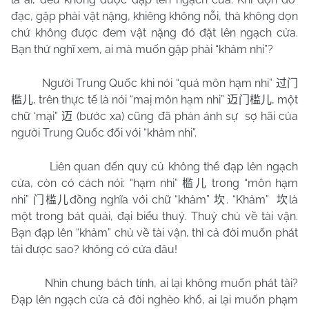
đạc, gặp phải vật nặng, khiêng không nỗi, thà không dọn
chứ không được đem vật nặng đó đặt lên ngạch cửa.
Bạn thử nghĩ xem, ai mà muốn gặp phải “khảm nhi”?
Người Trung Quốc khi nói “quá môn hạm nhi”
过门
, trên thực tế là nói “maị môn hạm nhi”
, một
槛儿
迈门槛儿
chữ ‘mại”
(bước xa) cũng đã phản ánh sự
sợ hãi của
迈
người Trung Quốc đối với “khảm nhi”.
Liên quan đến quy củ không thể đạp lên ngạch
cửa, còn có cách nói: “hạm nhi”
trong “môn hạm
槛儿
nhi”
đồng nghĩa với chữ “khảm”
. “Khảm”
là
门槛儿
坎
坎
một trong bát quái, đại biểu thuỷ. Thuỷ chủ về tài vận.
Bạn đạp lên “khảm” chủ về tài vận, thì cả đời muốn phát
tài được sao? không có cửa đâu!
Nhìn chung bách tính, ai lại không muốn phát tài?
Đạp lên ngạch cửa cả đời nghèo khổ, ai lại muốn phạm