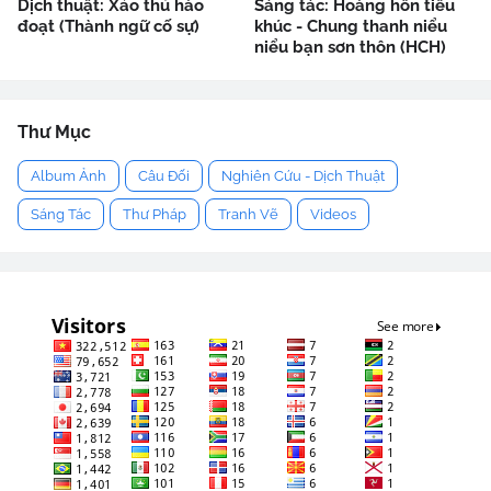
Dịch thuật: Xảo thủ hào
Sáng tác: Hoàng hôn tiểu
đoạt (Thành ngữ cố sự)
khúc - Chung thanh niểu
niểu bạn sơn thôn (HCH)
Thư Mục
Album Ảnh
Câu Đối
Nghiên Cứu - Dịch Thuật
Sáng Tác
Thư Pháp
Tranh Vẽ
Videos