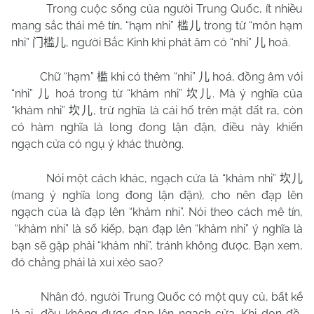
Trong cuộc sống của người Trung Quốc, ít nhiều
mang sắc thái mê tín, “hạm nhi”
trong từ “môn hạm
槛儿
nhi”
, người Bắc Kinh khi phát âm có “nhi”
hoá.
门槛儿
儿
Chữ “hạm”
khi có thêm “nhi”
hoá, đồng âm với
槛
儿
“nhi”
hoá trong từ “khảm nhi”
. Mà ý nghĩa của
儿
坎儿
“khảm nhi”
, trừ nghĩa là cái hố trên mặt đất ra, còn
坎儿
có hàm nghĩa là long đong lận đận, điều này khiến
ngạch cửa có ngụ ý khác thường.
Nói một cách khác, ngạch cửa là “khảm nhi”
坎儿
(mang ý nghĩa long đong lận đận), cho nên đạp lên
ngạch của là đạp lên “khảm nhi”. Nói theo cách mê tín,
“khảm nhi” là số kiếp, bạn đạp lên “khảm nhi” ý nghĩa là
bạn sẽ gặp phải “khảm nhi”, tránh không được. Bạn xem,
đó chẳng phải là xui xẻo sao?
Nhân đó, người Trung Quốc có một quy củ, bất kể
là ai, đều không được đạp lên ngạch cửa. Khi dọn đồ