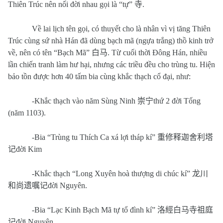
Thiên Trúc nên nối đời nhau gọi là “tự”
寺
.
Về lai lịch tên gọi, có thuyết cho là nhân vì vị tăng Thiên
Trúc cùng sứ nhà Hán đã dùng bạch mã (ngựa trắng) thồ kinh trở
về, nên có tên “Bạch Mã”
白马
. Từ cuối thời Đông Hán, nhiều
lần chiến tranh làm hư hại, nhưng các triều đều cho trùng tu. Hiện
bảo tồn được hơn 40 tấm bia cùng khắc thạch cổ đại, như:
-Khắc thạch vào năm Sùng Ninh
崇宁
thứ 2 đời Tống
(năm 1103).
-Bia “Trùng tu Thích Ca xá lợi tháp kí”
重修释迦舍利塔
记
đời Kim
-Khắc thạch “Long Xuyên hoà thượng di chúc kí”
龙川
和尚遗嘱记
đời Nguyên.
-Bia “Lạc Kinh Bạch Mã tự tổ đình kí”
洛經白马寺祖庭
记
đời Nguyên.