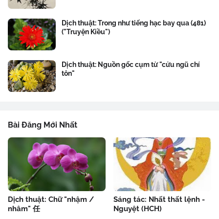
Dịch thuật: Trong như tiếng hạc bay qua (481)
("Truyện Kiều")
Dịch thuật: Nguồn gốc cụm từ "cửu ngũ chí
tôn"
Bài Đăng Mới Nhất
Dịch thuật: Chữ "nhậm /
Sáng tác: Nhất thất lệnh -
nhâm" 任
Nguyệt (HCH)