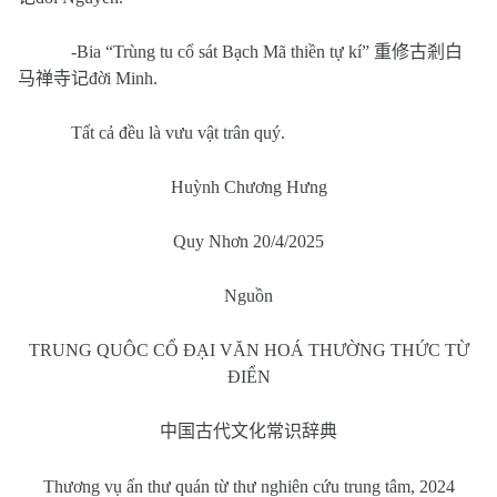
-Bia “Trùng tu cổ sát Bạch Mã thiền tự kí”
重修古剎白
马禅寺记
đời Minh.
Tất cả đều là vưu vật trân quý.
Huỳnh Chương Hưng
Quy Nhơn 20/4/2025
Nguồn
TRUNG QUÔC CỔ ĐẠI VĂN HOÁ THƯỜNG THỨC TỪ
ĐIỂN
中国古代文化常识辞典
Thương vụ ấn thư quán từ thư nghiên cứu trung tâm, 2024