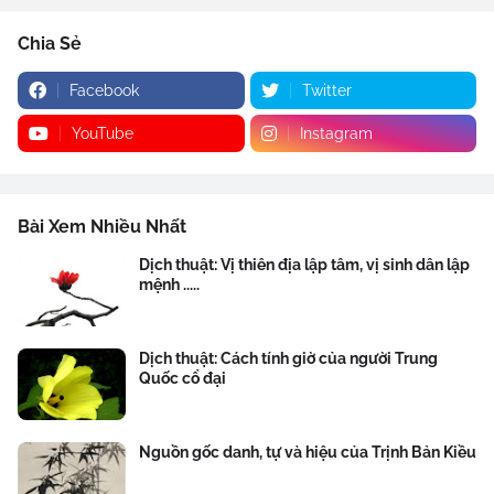
Chia Sẻ
Facebook
Twitter
YouTube
Instagram
Bài Xem Nhiều Nhất
Dịch thuật: Vị thiên địa lập tâm, vị sinh dân lập
mệnh .....
Dịch thuật: Cách tính giờ của người Trung
Quốc cổ đại
Nguồn gốc danh, tự và hiệu của Trịnh Bản Kiều