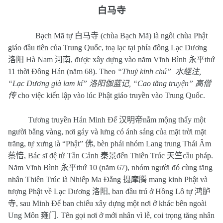
白马寺
Bạch Mã tự
白马寺
(chùa Bạch Mã) là ngôi chùa Phật
giáo đầu tiên của Trung Quốc, toạ lạc tại phía đông Lạc Dương
洛阳
Hà Nam
河南
, được xây dựng vào năm Vĩnh Bình
永平
thứ
11 thời Đông Hán (năm 68). Theo
“Thuỷ kinh chú”
水經注
,
“Lạc Dương già lam kí”
洛阳伽蓝记
, “Cao tăng truyện”
高僧
传
cho việc kiến lập vào lúc Phật giáo truyền vào Trung Quốc.
Tương truyền Hán Minh Đế
汉明帝
nằm mộng thấy một
người bằng vàng, nơi gáy và lưng có ánh sáng của mặt trời mặt
trăng, tự xưng là “Phật”
佛
, bèn phái nhóm Lang trung Thái Âm
蔡愔
, Bác sĩ đệ tử Tần Cảnh
秦景
đến Thiên Trúc
天竺
cầu pháp.
Năm Vĩnh Bình
永平
thứ 10 (năm 67), nhóm người đó cùng tăng
nhân Thiên Trúc là Nhiếp Ma Đằng
摄摩腾
mang kinh Phật và
tượng Phật về Lạc Dương
洛阳
, ban đầu trú ở Hồng Lô tự
鸿胪
寺
, sau Minh Đế ban chiếu xây dựng một nơi ở khác bên ngoài
Ung Môn
雍门
. Tên gọi nơi ở mới nhân vì lễ, coi trọng tăng nhân