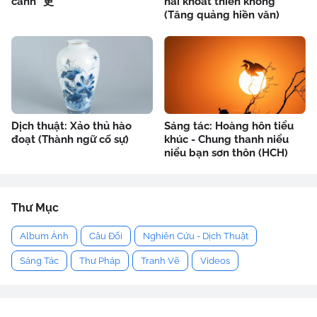
cánh" 更
hải khoát thiên không
(Tăng quảng hiền văn)
Dịch thuật: Xảo thủ hào
Sáng tác: Hoàng hôn tiểu
đoạt (Thành ngữ cố sự)
khúc - Chung thanh niểu
niểu bạn sơn thôn (HCH)
Thư Mục
Album Ảnh
Câu Đối
Nghiên Cứu - Dịch Thuật
Sáng Tác
Thư Pháp
Tranh Vẽ
Videos