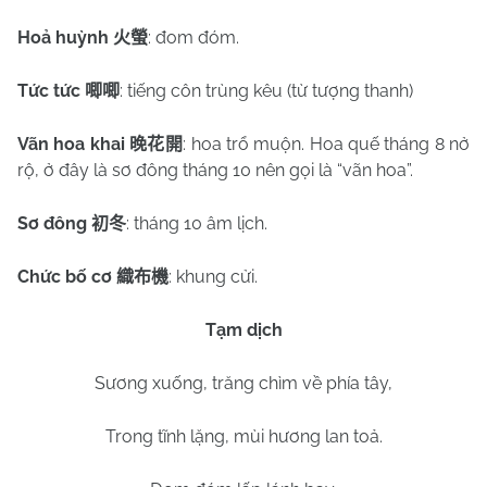
Hoả huỳnh
: đom đóm.
火螢
Tức tức
: tiếng côn trùng kêu (từ tượng thanh)
唧唧
Vãn hoa khai
: hoa trổ muộn. Hoa quế tháng 8 nở
晚花開
rộ, ở đây là sơ đông tháng 10 nên gọi là “vãn hoa”.
Sơ đông
: tháng 10 âm lịch.
初冬
Chức bố cơ
: khung cửi.
織布機
Tạm dịch
Sương xuống, trăng chìm về phía tây,
Trong tĩnh lặng, mùi hương lan toả.