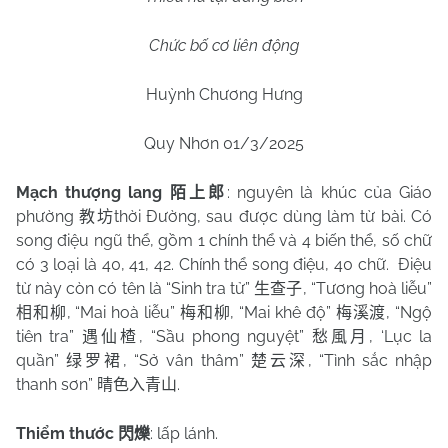
Chức bố cơ liên động
Huỳnh Chương Hưng
Quy Nhơn 01/3/2025
Mạch thượng lang
: nguyên là khúc của Giáo
陌上郎
phường
thời Đường, sau được dùng làm từ bài. Có
教坊
song điệu ngũ thể, gồm 1 chính thể và 4 biến thể, số chữ
có 3 loại là 40, 41, 42. Chính thể song điệu, 40 chữ.
Điệu
từ này còn có tên là “Sinh tra tử”
, “Tương hoà liễu”
生查子
, “Mai hoà liễu”
, “Mai khê độ”
, “Ngộ
相和柳
梅和柳
梅溪渡
tiên tra”
, “Sầu phong nguyệt”
, ‘Lục la
遇仙楂
愁風月
quần”
, “Sở vân thâm”
, “Tình sắc nhập
绿罗裙
楚云深
thanh sơn”
.
晴色入青山
Thiểm thước
: lấp lánh.
閃爍