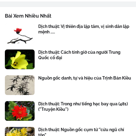
Bài Xem Nhiều Nhất
Dịch thuật: Vị thiên địa lập tâm, vị sinh dân lập
mệnh .....
Dịch thuật: Cách tính giờ của người Trung
Quốc cổ đại
Nguồn gốc danh, tự và hiệu của Trịnh Bản Kiều
Dịch thuật: Trong như tiếng hạc bay qua (481)
("Truyện Kiều")
Dịch thuật: Nguồn gốc cụm từ "cửu ngũ chí
tôn"