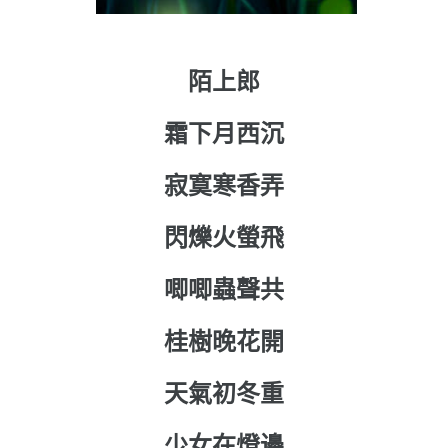
陌上郎
霜下月西沉
寂寞寒香弄
閃爍火螢飛
唧唧蟲聲共
桂樹晚花開
天氣初冬重
少女在燈邊