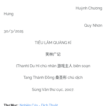
Huỳnh Chương
Hưng
Quy Nhơn
30/3/2025
TIẾU LÂM QUẢNG KÍ
笑林广记
(Thanh) Du Hí chủ nhân
biên soạn
游戏主人
Tang Thánh Đồng
chú dịch
桑圣彤
Sùng Văn thư cục, 2007.
Thư Mục:
Nghiên Cứu - Dịch Thuật