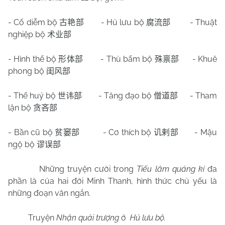
- Cổ diễm bộ
- Hủ lưu bộ
- Thuật
古艳部
腐流部
nghiệp bộ
术业部
- Hình thể bộ
- Thù bẩm bộ
- Khuê
形体部
殊禀部
phong bộ
闺风部
- Thế huý bộ
- Tăng đạo bộ
- Tham
世讳部
僧道部
lận bộ
贪吝部
- Bần cũ bộ
- Cơ thích bộ
- Mậu
贫窭部
讥剌部
ngộ bộ
谬误部
Những truyện cười trong
Tiếu lâm quảng kí
đa
phần là của hai đời Minh Thanh, hình thức chủ yếu là
những đoạn văn ngắn.
Truyện
Nhận quải trượng
ở
Hủ lưu bộ.