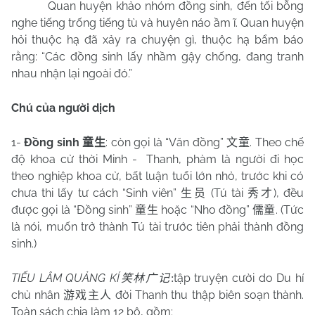
Quan huyện khảo nhóm đồng sinh, đến tối bỗng
nghe tiếng trống tiếng tù và huyên náo ầm ĩ. Quan huyện
hỏi thuộc hạ đã xảy ra chuyện gì, thuộc hạ bẩm báo
rằng: “Các đồng sinh lấy nhầm gậy chống, đang tranh
nhau nhận lại ngoài đó.”
Chú của người dịch
1-
Đồng sinh
: còn gọi là “Văn đồng”
. Theo chế
童生
文童
độ khoa cử thời Minh -
Thanh, phàm là người đi học
theo nghiệp khoa cử, bất luận tuổi lớn nhỏ, trước khi có
chưa thi lấy tư cách “Sinh viên”
(Tú tài
), đều
生员
秀才
được gọi là “Đồng sinh”
hoặc “Nho đồng”
. (Tức
童生
儒童
là nói, muốn trở thành Tú tài trước tiên phải thành đồng
sinh.)
TIẾU LÂM QUẢNG KÍ
tập truyện cười do Du hí
笑林广记
:
chủ nhân
đời Thanh thu thập biên soạn thành.
游戏主人
Toàn sách chia làm 12 bộ, gồm: