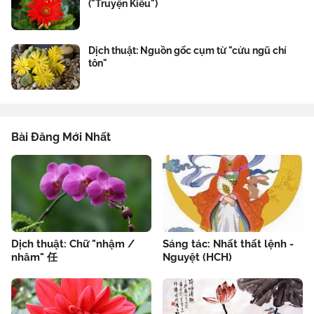
("Truyện Kiều")
Dịch thuật: Nguồn gốc cụm từ "cửu ngũ chí
tôn"
Bài Đăng Mới Nhất
Dịch thuật: Chữ "nhậm /
Sáng tác: Nhất thất lệnh -
nhâm" 任
Nguyệt (HCH)