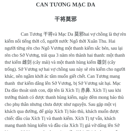
CAN TƯƠNG MẠC DA
干将莫邪
Can Tương
干将
và Mạc Da
莫邪
hai vợ chồng là thợ rèn
kiếm nổi tiếng thời cổ, người nước Ngô thời Xuân Thu. Hai
người từng rèn cho Ngô Vương một thanh kiếm sắc bén, sau lại
rèn cho Sở Vương, trải qua 3 năm rèn thành hai thanh: một thanh
thư kiếm
雌剑
(cây mái) và một thanh hùng kiếm
雄剑
(cây
trống). Sở Vương sợ hai vợ chồng sau này sẽ rèn kiếm cho người
khác, nên ngầm khởi ác tâm muốn giết chết. Can Tương mang
thanh thư kiếm dâng lên Sở Vương, bị Sở Vương sát hại. Mạc
Da đào thoát sinh con, đặt tên là Xích Tị
赤鼻
. Xích Tị sau khi
trưởng thành có được thanh hùng kiếm, ngày đêm mong báo thù
cho phụ thân nhưng chưa được như nguyện. Sau gặp một vị
khách qua đường, để giúp Xích Tị báo thù, khách muốn được
chiếc đầu của Xích Tị và thanh kiếm. Xích Tị tự vẫn, khách
mang thanh hùng kiếm và đầu của Xích Tị giả vờ dâng lên Sở