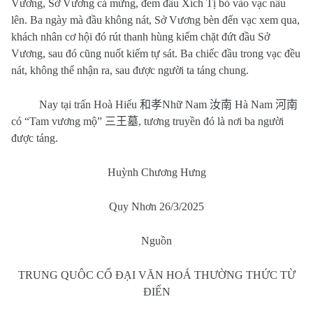
Vương, Sở Vương cả mừng, đem đầu Xích Tị bỏ vào vạc nấu
lên. Ba ngày mà đầu không nát, Sở Vương bèn đến vạc xem qua,
khách nhân cơ hội đó rút thanh hùng kiếm chặt đứt đầu Sở
Vương, sau đó cũng nuốt kiếm tự sát. Ba chiếc đầu trong vạc đều
nát, không thể nhận ra, sau được người ta táng chung.
Nay tại trấn Hoà Hiếu
和孝
Nhữ Nam
汝南
Hà Nam
河南
có “Tam vương mộ”
三王墓
, tương truyền đó là nơi ba người
được táng.
Huỳnh Chương Hưng
Quy Nhơn 26/3/2025
Nguồn
TRUNG QUÔC CỔ ĐẠI VĂN HOÁ THƯỜNG THỨC TỪ
ĐIỂN