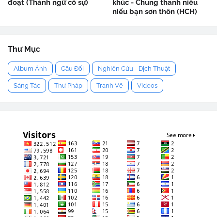
đoạt (Thành ngữ cố sự)
khúc - Chung thanh niểu
niểu bạn sơn thôn (HCH)
Thư Mục
Album Ảnh
Câu Đối
Nghiên Cứu - Dịch Thuật
Sáng Tác
Thư Pháp
Tranh Vẽ
Videos