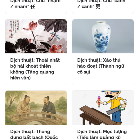
Dịch thuật: Chữ "nhậm
Dịch thuật: Chữ "canh
/ nhâm" 任
/ cánh" 更
Dịch thuật: Thoái nhất
Dịch thuật: Xảo thủ
bộ hải khoát thiên
hào đoạt (Thành ngữ
không (Tăng quảng
cố sự)
hiền văn)
Dịch thuật: Thung
Dịch thuật: Mộc tượng
dung bất bách (Quốc
(Tiếu lâm quảng kí)