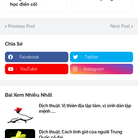
học điển cố)
Previous Post
Next Post
Chia Sẻ
Facebook
Twitter
YouTube
Instagram
Bài Xem Nhiều Nhất
Dịch thuật: Vị thiên địa lập tâm, vị sinh dân lập
mệnh .....
Dịch thuật: Cách tính giờ của người Trung
Quốc cổ đại