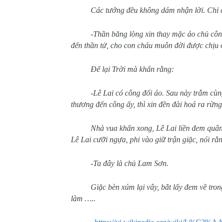
Các tướng đều không dám nhận lời. Chỉ c
-Thần băng lòng xin thay mặc áo chủ côn
đến thần tử, cho con cháu muôn đời được chịu 
Đế lại Trời mà khấn rằng:
-Lê Lai có công đổi áo. Sau này trẫm cùn
thương đến công ấy, thì xin đền đài hoá ra rừn
Nhà vua khấn xong, Lê Lai liền đem quân
Lê Lai cưỡi ngựa, phi vào giữ trận giặc, nói rằ
-Ta đây là chủ Lam Sơn.
Giặc bèn xúm lại vây, bắt lấy đem về tro
làm …..