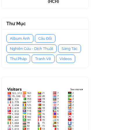
(HCH)
Thư Mục
Album Ảnh
Câu Đối
Nghiên Cứu - Dịch Thuật
Sáng Tác
Thư Pháp
Tranh Vẽ
Videos