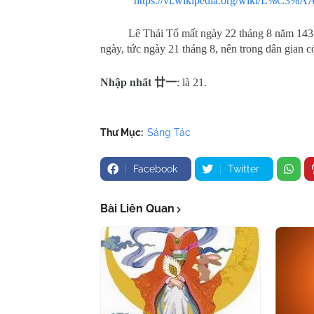
https://vi.wikipedia.org/wiki/L%C3%A
Lê Thái Tổ mất ngày 22 tháng 8 năm 1433,
ngày, tức ngày 21 tháng 8, nên trong dân gian c
Nhập nhất
廿一
: là 21.
Thư Mục:
Sáng Tác
Facebook
Twitter
Bài Liên Quan