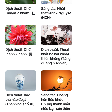
Dịch thuật: Chữ
Sáng tác: Nhất
"nhậm / nhâm" 任
thất lệnh - Nguyệt
(HCH)
Dịch thuật: Chữ
Dịch thuật: Thoái
"canh / cánh" 更
nhất bộ hải khoát
thiên không (Tăng
quảng hiền văn)
Dịch thuật: Xảo
Sáng tác: Hoàng
thủ hào đoạt
hôn tiểu khúc -
(Thành ngữ cố sự)
Chung thanh niểu
niểu bạn sơn thôn