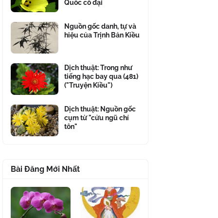
Quốc cổ đại
Nguồn gốc danh, tự và
hiệu của Trịnh Bản Kiều
Dịch thuật: Trong như
tiếng hạc bay qua (481)
("Truyện Kiều")
Dịch thuật: Nguồn gốc
cụm từ "cửu ngũ chí
tôn"
Bài Đăng Mới Nhất