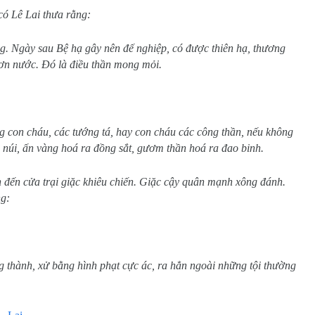
ó Lê Lai thưa rằng:
g. Ngày sau Bệ hạ gây nên đế nghiệp, có được thiên hạ, thương
ơn nước. Đó là điều thần mong mỏi.
g con cháu, các tướng tá, hay con cháu các công thần, nếu không
g núi, ấn vàng hoá ra đồng sắt, gươm thần hoá ra đao binh.
 đến cửa trại giặc khiêu chiến. Giặc cậy quân mạnh xông đánh.
ng:
ng thành, xử bằng hình phạt cực ác, ra hẳn ngoài những tội thường