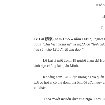
Khả v
H
Qu
Lê Lai
黎來
(năm 1355 – năm 1419?):
người 
trong
“Đại Việt thông sử”
là người có
“tính cươ
hậu cần cho Lê Lợi rất chu đáo.”
Lê Lai là một trong 19 người tham dự H
lãnh đạo chống lại quân Minh.
Khoảng năm 1418, lực lượng nghĩa quân c
Lợi có hỏi ai có thể đóng giả ông để cứu nguy c
sai khác.
Theo
“Việt sử tiêu án”
của Ngô Thời Sĩ