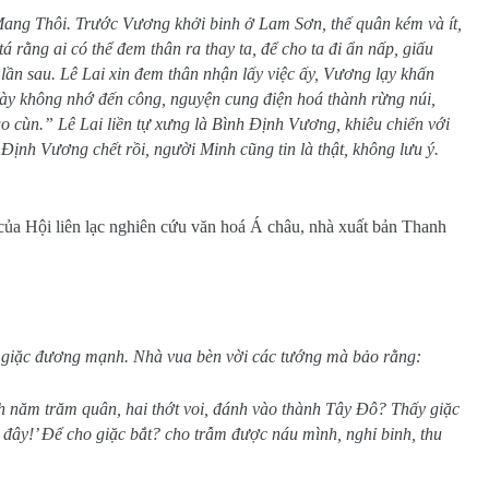
ng Thôi. Trước Vương khởi binh ở Lam Sơn, thế quân kém và ít,
 rằng ai có thể đem thân ra thay ta, để cho ta đi ẩn nấp, giấu
lần sau. Lê Lai xin đem thân nhận lấy việc ấy, Vương lạy khấn
 này không nhớ đến công, nguyện cung điện hoá thành rừng núi,
o cùn.” Lê Lai liền tự xưng là Bình Định Vương, khiêu chiến với
Định Vương chết rồi, người Minh cũng tin là thật, không lưu ý.
của Hội liên lạc nghiên cứu văn hoá Á châu, nhà xuất bản Thanh
ế giặc đương mạnh. Nhà vua bèn vời các tướng mà bảo rằng:
nh năm trăm quân, hai thớt voi, đánh vào thành Tây Đô? Thấy giặc
n đây!’ Để cho giặc bắt? cho trẫm được náu mình, nghỉ binh, thu