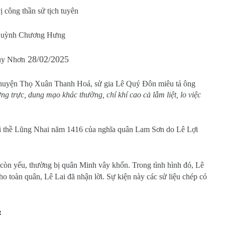
ị công thần sử tịch tuyên
uỳnh Chương Hưng
28/02/2025
y Nhơn
huyện Thọ Xuân Thanh Hoá, sử gia Lê Quý Đôn miêu tả ông
ng trực, dung mạo khác thường, chí khí cao cả lẫm liệt, lo việc
ội thề Lũng Nhai năm 1416 của nghĩa quân Lam Sơn do Lê Lợi
òn yếu, thường bị quân Minh vây khốn. Trong tình hình đó, Lê
ho toàn quân, Lê Lai đã nhận lời. Sự kiện này các sử liệu chép có
: