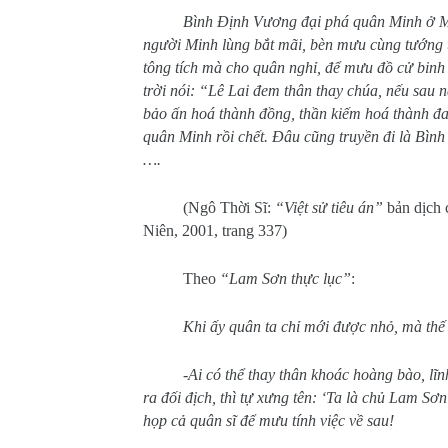
Bình Định Vương đại phá quân Minh ở Ma
người Minh lùng bắt mãi, bèn mưu cùng tướng tá
tông tích mà cho quân nghỉ, để mưu đồ cử binh 
trời nói: “Lê Lai đem thân thay chúa, nếu sau
bảo ấn hoá thành đồng, thần kiếm hoá thành đa
quân Minh rồi chết. Đâu cũng truyền đi là Bình 
….
(Ngô Thời Sĩ:
“Việt sử tiêu án”
bản dịch 
Niên, 2001, trang 337)
Theo
“Lam Sơn thực lục”
:
Khi ấy quân ta chỉ mới được nhỏ, mà th
-Ai có thể thay thân khoác hoàng bào, lĩ
ra đối địch, thì tự xưng tên: ‘Ta là chủ Lam Sơ
họp cả quân sĩ để mưu tính việc về sau!