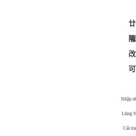
廿
隴
改
可
Nhập nh
Lũng Nh
Cải tr