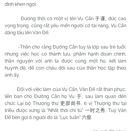
đình khen ngợi.
Đương thời có một vị tên Vu Cẩn
, đức cao
于谨
vọng trọng, cũng rất yêu mến người có tài năng, Vu Cẩn
dâng tấu lên Văn Đế:
-Thần cho rằng Đường Cẩn tuy là lớp sau trẻ tuổi,
nhưng việc học có thành tựu, phẩm hạnh đoan chính,
thần nguyện với anh ta được cùng một họ, kết làm
huynh đệ, để con cháu đời sau của thần học tập theo
anh ấy.
Đối với việc làm của Vu Cẩn, Văn Đế rất thán phục,
liền ban cho Đường Cẩn họ Vu
, sau làm quan đến
于
chức Lại bộ Thượng thư
, 6 vị Thượng thư tại
吏部尚书
triều được xưng là “Nhất thời chi tú”
, Tuỳ Văn
一时之秀
Đế bèn gọi 6 người đó là “Lục tuấn”
.
六俊