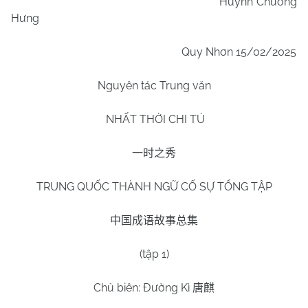
Huỳnh Chương
Hưng
Quy Nhơn
15/02/2025
Nguyên tác Trung văn
NHẤT THỜI CHI T
Ú
一时之秀
TRUNG QUỐC THÀNH NGỮ CỐ SỰ TỔNG TẬP
中国成语故事总集
(tập 1)
Chủ biên: Đường Kì
唐麒