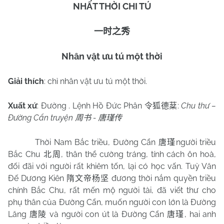
NHẤT THỜI CHI TÚ
一时之秀
Nhân vật ưu tú một thời
Giải thích
: chỉ nhân vật ưu tú một thời.
Xuất xứ
:
Đường . Lệnh Hồ Đức Phân
:
Chu thư –
令狐德棻
Đường Cẩn truyện
-
周书
唐瑾传
Thời Nam Bắc triều, Đường Cẩn
người triều
唐瑾
Bắc Chu
, thân thể cường tráng, tính cách ôn hoà,
北周
đối đãi với người rất khiêm tốn, lại có học vấn. Tuỳ Văn
Đế Dương Kiên
đương thời nắm quyền triều
隋文帝杨坚
chính Bắc Chu, rất mến mộ người tài, đã viết thư cho
phụ thân của Đường Cẩn, muốn người con lớn là Đường
Lăng
và người con út là Đường Cẩn
, hai anh
唐陵
唐瑾