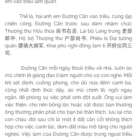
em vào triều làm quan.
Thế là, hai anh em Đường Cẩn vào triều, cùng lập
chiến công. Đường Cẩn trước sau đảm nhậm chức
Thượng thư Hữu thừa
, Lại bộ Lang trung
尚书右丞
吏部
, Hộ bộ Thượng thư
, Phiêu kị Đại tướng
郎中
户部尚书
quân
, Khai phủ nghi đồng tam ti
骠骑大將军
开府仪同三
…
司
Đường Cẩn mỗi ngày thoái triều về nhà, luôn áo
mũ chỉnh tề giảng đạo lí làm người cho vợ con nghe. Mỗi
khi sét đánh, cuồng phong, cho dù nửa đêm canh ba,
cũng nhất định thức dậy, áo mũ chỉnh tề, ngồi ngay
ngắn, để phòng sự việc phát sinh đột xuất. Ông vui làm
việc thiện, cho nên bổng lộc hoặc vật được ban thưởng
ông thường phân phát cho bạn bè thân thích, lưu lại cho
con cháu đời sau chỉ là một ít đất cằn cỗi không thích
hợp cho việc canh tác, đem đất màu mỡ tặng cho người
nghèo. Việc làm của Đường Cẩn được trong ngoài triều