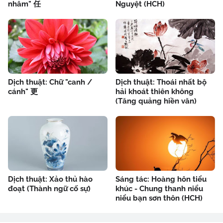
nhâm" 任
Nguyệt (HCH)
Dịch thuật: Chữ "canh /
Dịch thuật: Thoái nhất bộ
cánh" 更
hải khoát thiên không
(Tăng quảng hiền văn)
Dịch thuật: Xảo thủ hào
Sáng tác: Hoàng hôn tiểu
đoạt (Thành ngữ cố sự)
khúc - Chung thanh niểu
niểu bạn sơn thôn (HCH)