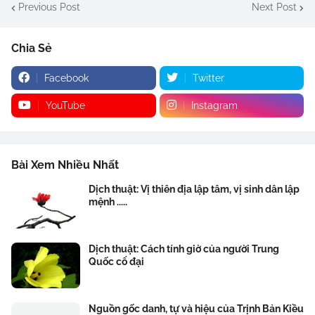
Previous Post
Next Post
Chia Sẻ
Facebook
Twitter
YouTube
Instagram
Bài Xem Nhiều Nhất
Dịch thuật: Vị thiên địa lập tâm, vị sinh dân lập
mệnh .....
Dịch thuật: Cách tính giờ của người Trung
Quốc cổ đại
Nguồn gốc danh, tự và hiệu của Trịnh Bản Kiều