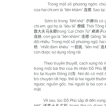
Trong một số phương ngôn, chúng 
của hai chị em là “liên khâm”
. Sao lại
连襟
Sớm từ trong
“Nhĩ nhã”
đã có g
尔雅
chị em, gọi họ là “liêu tế”
. Thời Tống
僚婿
trong
“Lại Chân Tử”
c
散大夫马永卿
赖真子
, còn gọi là “liên khâm”
. Giống “l
连袂
连襟
đối nhiều. Trong một số phương ngữ, hai 
, “nhất đảm khiêu”
, “liên mệ”
桥
一担挑
连
còn được sử dụng rộng rãi.
Theo truyền thuyết, cách xưng hô n
trong một bài thơ của thi nhân Đỗ Phủ
trú tại Xuyên Đông
. Nơi đó có một 
川东
trò chuyện rất hợp, thế là hai người thườ
ngược nguồn gốc, hai người là bà con x
mật.
Về sau, lúc Đỗ Phủ sắp đi đến vù
biệt”
, trong thơ có dùng 
送李十五丈別