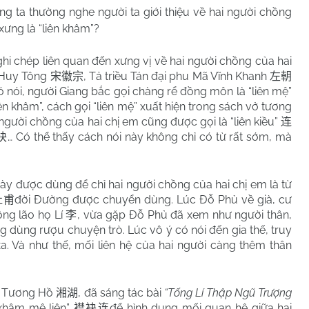
ta thường nghe người ta giới thiệu về hai người chồng
 xưng là “liên khâm”?
hi chép liên quan đến xưng vị về hai người chồng của hai
 Huy Tông
, Tả triều Tán đại phu Mã Vĩnh Khanh
宋徽宗
左朝
ó nói, người Giang bắc gọi chàng rể đồng môn là “liên mệ”
iên khâm”, cách gọi “liên mệ” xuất hiện trong sách vở tương
người chồng của hai chị em cũng được gọi là “liên kiều”
连
… Có thể thấy cách nói này không chỉ có từ rất sớm, mà
袂
ày được dùng để chỉ hai người chồng của hai chị em là từ
đời Đường được chuyển dùng. Lúc Đỗ Phủ về già, cư
杜甫
ông lão họ Lí
, vừa gặp Đỗ Phủ đã xem như người thân,
李
ng dùng rượu chuyện trò. Lúc vô ý có nói đến gia thế, truy
a. Và như thế, mối liên hệ của hai người càng thêm thân
ng Tương Hồ
, đã sáng tác bài
“Tống Lí Thập Ngũ Trượng
湘湖
“khâm mệ liên”
để hình dung mối quan hệ giữa hai
襟袂连