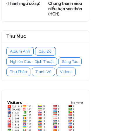
(Thành ngữ cố sự)
Chung thanh niểu
niểu bạn sơn thôn
(HCH)
Thư Mục
Album Ảnh
Câu Đối
Nghiên Cứu - Dịch Thuật
Sáng Tác
Thư Pháp
Tranh Vẽ
Videos