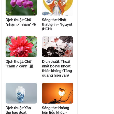
Dịch thuật: Chữ
Sáng tác: Nhất
"nhậm / nhâm" 任
thất lệnh - Nguyệt
(HCH)
Dịch thuật: Chữ
Dịch thuật: Thoái
"canh / cánh" 更
nhất bộ hải khoát
thiên không (Tăng
quảng hiền văn)
Dịch thuật: Xảo
Sáng tác: Hoàng
thủ hào đoạt
hôn tiểu khúc -