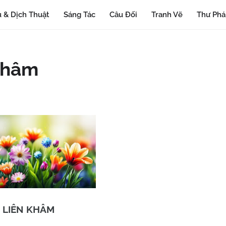
 & Dịch Thuật
Sáng Tác
Câu Đối
Tranh Vẽ
Thư Ph
 khâm
LIÊN KHÂM