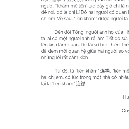
người. “Khâm mệ liên” lúc bấy giờ chỉ là 
để nói, đó là chỉ Lí Đỗ hai người có quan
chị em. Về sau, “liên khâm” được người t
Đến đời Tống, người anh họ của 
ta lại có một người anh rể làm Tiết độ sứ
lên kinh làm quan. Do tài sơ học thiển, t
đã đem mối quan hệ giữa hai người so v
những lới rất cảm kích.
Từ đó, từ “liên khâm”
, “liên m
连襟
hai chị em, có lúc trong một nhà có nhi
lại là “liên khâm”
.
连襟
Hu
Qu