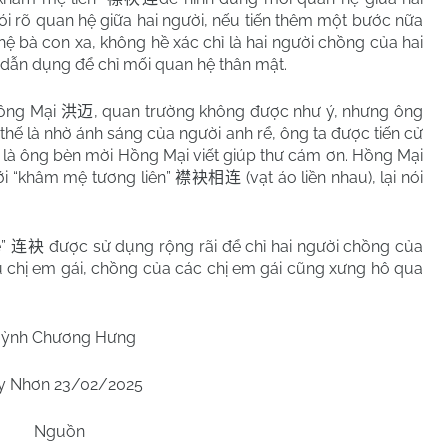
nói rõ quan hệ giữa hai người, nếu tiến thêm một bước nữa
 hệ bà con xa, không hề xác chỉ là hai người chồng của hai
a dẫn dụng để chỉ mối quan hệ thân mật.
Hồng Mại
, quan trường không được như ý, nhưng ông
洪迈
, thế là nhờ ánh sáng của người anh rể, ông ta được tiến cử
hế là ông bèn mời Hồng Mại viết giúp thư cám ơn. Hồng Mại
ới “khâm mệ tương liên”
(vạt áo liền nhau), lại nói
襟袂相连
ệ”
được sử dụng rộng rãi để chỉ hai người chồng của
连袂
ều chị em gái, chồng của các chị em gái cũng xưng hô qua
ỳnh Chương Hưng
y Nhơn 23/02/2025
Nguồn