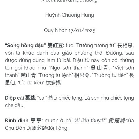
Huỳnh Chương Hưng
Quy Nhơn 17/01/2025
“Song hồng đậu”
:
tức “Trường tương tư”
,
雙紅豆
長相思
vốn là khúc danh của giáo phường thời Đường, sau
được dùng dùng làm từ bài. Điệu từ này còn có những
tên gọi khác như “Ngô sơn thanh”
, “Việt sơn
吳山青
thanh”
“Tương tư lệnh”
, “Trường tư tiên”
越山青
相思令
長
, “Ức đa kiều”
.
思仙
憶多嬌
Diệp cái
: “cái”
là chiếc lọng. Lá sen như chiếc lọng
葉蓋
蓋
che đầu.
Đình đình
: mượn ở bài
“Ái liên thuyết”
của
亭亭
愛蓮說
Chu Đôn Di
đời Tống:
周敦頤