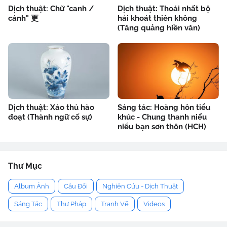
Dịch thuật: Chữ "canh /
Dịch thuật: Thoái nhất bộ
cánh" 更
hải khoát thiên không
(Tăng quảng hiền văn)
Dịch thuật: Xảo thủ hào
Sáng tác: Hoàng hôn tiểu
đoạt (Thành ngữ cố sự)
khúc - Chung thanh niểu
niểu bạn sơn thôn (HCH)
Thư Mục
Album Ảnh
Câu Đối
Nghiên Cứu - Dịch Thuật
Sáng Tác
Thư Pháp
Tranh Vẽ
Videos