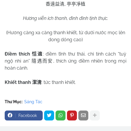
香遠益清
,
亭亭凈植
Hương viễn ích thanh, đình đình tịnh thực.
(Hương càng xa càng thanh khiết, từ dưới nước mọc lên
dong dỏng cao)
Điềm thích
: điềm tĩnh thư thái, chỉ tính cách “tuỳ
恬適
ngộ nhi an”
, thích ứng điềm nhiên trong mọi
隨遇而安
hoàn cảnh.
Khiết thanh
: tức thanh khiết.
潔清
Thư Mục:
Sáng Tác
Facebook