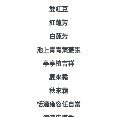
雙紅豆
紅蓮芳
白蓮芳
池上青青葉蓋張
亭亭植吉祥
夏來霜
秋來霜
恬適雍容任自當