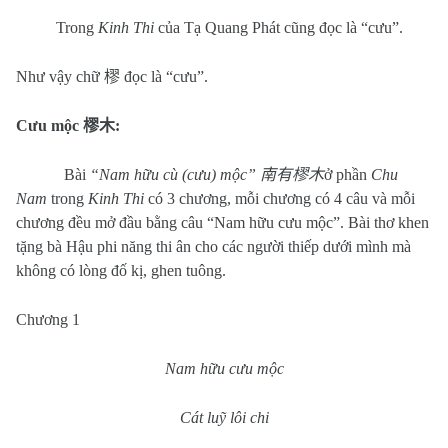
Trong
Kinh Thi
của Tạ Quang Phát cũng đọc là “cưu”.
Như vậy chữ
樛
đọc là “cưu”.
Cưu mộc
樛木
:
Bài
“Nam hữu cù (cưu) mộc”
南有樛木
ở phần
Chu
Nam
trong
Kinh Thi
có 3 chương, mỗi chương có 4 câu và mỗi
chương đều mở đầu bằng câu “Nam hữu cưu mộc”. Bài thơ khen
tặng bà Hậu phi năng thi ân cho các người thiếp dưới mình mà
không có lòng đố kị, ghen tuông.
Chương 1
Nam
hữu cưu mộc
Cát luỹ lôi chi