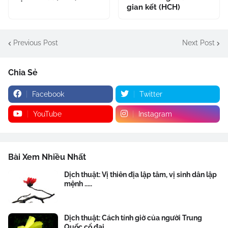
gian kết (HCH)
Previous Post
Next Post
Chia Sẻ
Facebook
Twitter
YouTube
Instagram
Bài Xem Nhiều Nhất
Dịch thuật: Vị thiên địa lập tâm, vị sinh dân lập
mệnh .....
Dịch thuật: Cách tính giờ của người Trung
Quốc cổ đại