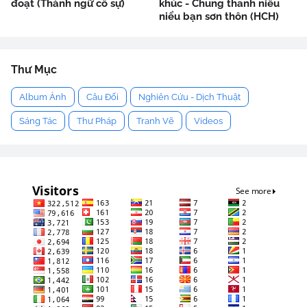
đoạt (Thành ngữ cố sự)
khúc - Chung thanh niểu
niểu bạn sơn thôn (HCH)
Thư Mục
Album Ảnh
Câu Đối
Nghiên Cứu - Dịch Thuật
Sáng Tác
Thư Pháp
Tranh Vẽ
Videos