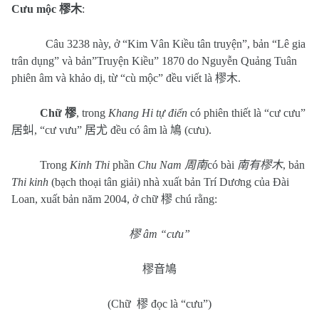
Cưu mộc
樛木
:
Câu 3238 này, ở “Kim Vân Kiều tân truyện”, bản “Lê gia
trân dụng” và bản”Truyện Kiều” 1870 do Nguyễn Quảng Tuân
phiên âm và khảo dị, từ “cù mộc” đều viết là
樛木
.
Chữ
樛
, trong
Khang Hi tự điển
có phiên thiết là “cư cưu”
居虯
, “cư vưu”
居尤
đều có âm là
鳩
(cưu).
Trong
Kinh Thi
phần
Chu Nam
周南
có bài
南有樛木
, bản
Thi kinh
(bạch thoại tân giải) nhà xuất bản Trí Dương của Đài
Loan, xuất bản năm 2004, ở chữ
樛
chú rằng:
樛
âm “cưu”
樛音鳩
(Chữ
樛
đọc là “cưu”)