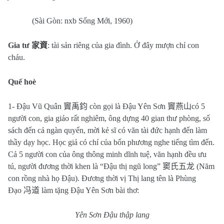
(Sài Gòn: nxb Sống Mới, 1960)
Gia tư
家資
: tài sản riêng của gia đình. Ở đây mượn chỉ con
cháu.
Quế hoè
1- Đậu Vũ Quân
竇禹鈞
còn gọi là Đậu Yên Sơn
竇燕山
có 5
người con, gia giáo rất nghiêm, ông dựng 40 gian thư phòng, số
sách đến cả ngàn quyển, mời kẻ sĩ có văn tài đức hạnh đến làm
thầy dạy học. Học giả có chí của bốn phương nghe tiếng tìm đến.
Cả 5 người con của ông thông minh dĩnh tuệ, văn hạnh đều ưu
tú, người đương thời khen là “Đậu thị ngũ long”
窦氏五龙
(Năm
con rồng nhà họ Đậu). Đương thời vị Thị lang tên là Phùng
Đạo
冯道
làm tặng Đậu Yên Sơn bài thơ:
Yên Sơn Đậu thập lang