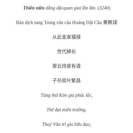
Thiên niên
dằng dặcquan giai lần lần. (3240)
Bản dịch sang Trung văn của Hoàng Dật Cầu
黄軼球
从此金家福祿
世代綿长
翠云持家有道
子孙奕叶繁昌
Tùng thử Kim gia phúc lộc,
Thế đại miên trường.
Thuý Vân trì gia hữu đạo,