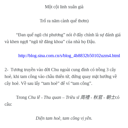
Một cội linh xuân già
Trổ ra năm cành quế thơm)
“Đan quế ngũ chi phương” nói ở đây chính là sự đánh giá
và khen ngợi “ngũ tử đăng khoa” của nhà họ Đậu.
http://blog.sina.com.cn/s/blog_4b8832b50102uzm4.html
2-
Tương truyền vào đời
Chu
ngoài cung đình có trồng 3 cây
hoè, khi tam công vào chầu thiên tử, đứng quay mặt hướng về
cây hoè. Về sau lấy “tam hoè” để ví “tam công”.
Trong
Chu lễ - Thu quan – Triều sĩ
周禮
-
秋官
-
朝士
có
câu:
Diện tam hoè, tam công vị yên.