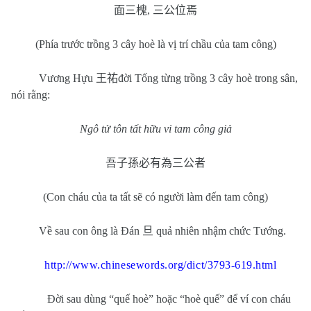
面三槐
,
三公位焉
(Phía trước trồng 3 cây hoè là vị trí chầu của tam công)
Vương Hựu
王祐
đời Tống từng trồng 3 cây hoè trong sân,
nói rằng:
Ngô tử tôn tất hữu vi tam công giả
吾子孫必有為三公者
(Con cháu của ta tất sẽ có người làm đến tam công)
Về sau con ông là Đán
旦
quả nhiên nhậm chức Tướng.
http://www.chinesewords.org/dict/3793-619.html
Đời sau dùng “quế hoè” hoặc “hoè quế” để ví con cháu