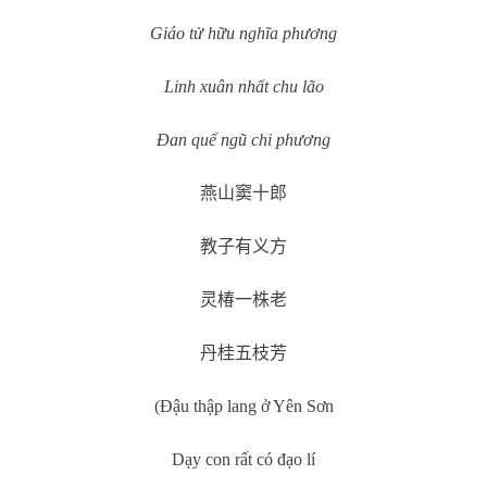
Giáo tử hữu nghĩa phương
Linh xuân nhất chu lão
Đan quế ngũ chi phương
燕山窦十郎
教子有义方
灵椿一株老
丹桂五枝芳
(Đậu thập lang ở Yên Sơn
Dạy con rất có đạo lí