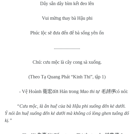
Dây sắn dây bìm kết đeo lên
Vui mừng thay bà Hậu phi
Phúc lộc sẽ đưa đến để bà sống yên ổn
......................
Chú: cưu mộc là cây cong sà xuống.
(Theo Tạ Quang Phát “Kinh Thi”, tập 1)
- Vệ Hoành
衛宏
đời Hán trong
Mao thi tự
毛詩序
có nói:
“Cưu mộc, là ân huệ của bà Hậu phi xuống đến kẻ dưới.
Ý nói ân huệ xuống đến kẻ dưới mà không có lòng ghen tuông đố
kị.”