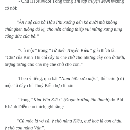
- Chu Hi
朱熹
đời Tống trong
Thi tập truyện
詩集傳
cũng
có nói:
“Ân huệ của bà Hậu Phi xuống đến kẻ dưới mà không
chút ghen tuông đố kị, cho nên chúng thiếp vui mừng xưng tụng
công đức của bà.”
“Cù mộc”
trong
“Từ điển Truyện Kiều”
giải thích là:
“Chữ của Kinh Thi chỉ cây to che chở cho những cây con ở dưới,
tượng trưng cho cha mẹ che chở cho con.”
Theo ý riêng, qua bài
“Nam hữu cưu mộc”
, thì “cưu (cù)
mộc” ở đây chỉ Thuý Kiều hợp lí hơn.
Trong
“Kim Vân Kiều” (Đoạn trường tân thanh)
do Bùi
Khánh Diễn chú thích, ghi rằng:
“Cù mộc là vợ cả, ý chỏ nàng Kiều, quế hoè là con cháu,
ý chỏ con nàng Vân”.