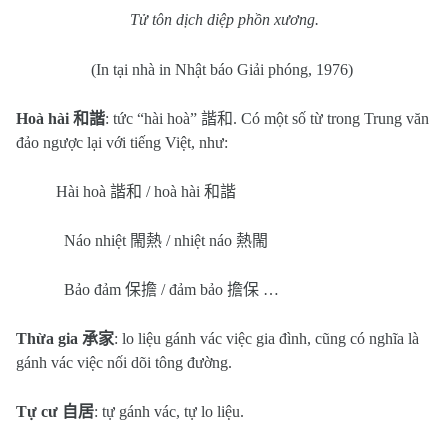
Tử tôn dịch diệp phồn xương.
(In tại nhà in Nhật báo Giải phóng, 1976)
Hoà hài
和諧
: tức “hài hoà”
諧和
. Có một số từ trong Trung văn
đảo ngược lại với tiếng Việt, như:
Hài hoà
諧和
/ hoà hài
和諧
Náo nhiệt
閙熱
/ nhiệt náo
熱閙
Bảo đảm
保擔
/ đảm bảo
擔保
…
Thừa gia
承家
: lo liệu gánh vác việc gia đình, cũng có nghĩa là
gánh vác việc nối dõi tông đường.
Tự cư
自居
: tự gánh vác, tự lo liệu.