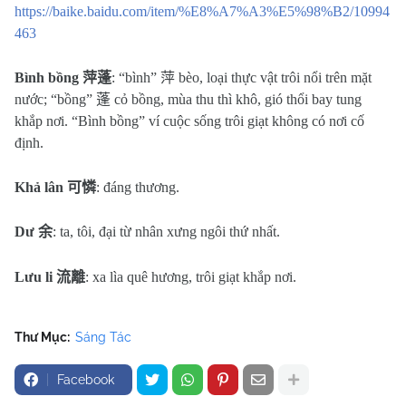
https://baike.baidu.com/item/%E8%A7%A3%E5%98%B2/10994
463
Bình bồng
萍蓬
: “bình”
萍
bèo, loại thực vật trôi nổi trên mặt
nước; “bồng”
蓬
cỏ bồng, mùa thu thì khô, gió thổi bay tung
khắp nơi. “Bình bồng” ví cuộc sống trôi giạt không có nơi cố
định.
Khả lân
可憐
: đáng thương.
Dư
余
: ta, tôi, đại từ nhân xưng ngôi thứ nhất.
Lưu li
流離
: xa lìa quê hương, trôi giạt khắp nơi.
Thư Mục:
Sáng Tác
Facebook