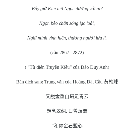
Bây giờ Kim mã Ngọc đường với ai?
Ngọn bèo chân sóng lạc loài,
Nghĩ mình vinh hiển, thương người lưu li.
(câu 2867– 2872)
( “Từ điển Truyện Kiều” của Đào Duy Anh)
Bản dịch sang Trung văn của Hoàng Dật Cầu
黄軼球
又說金重自躡足青云
想念翠翹
,
日曾煩悶
“
和你金石盟心