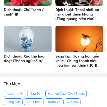
Dịch thuật: Chữ "canh /
Dịch thuật: Thoái nhất bộ
cánh" 更
hải khoát thiên không
(Tăng quảng hiền văn)
Dịch thuật: Xảo thủ hào
Sáng tác: Hoàng hôn tiểu
đoạt (Thành ngữ cố sự)
khúc - Chung thanh niểu
niểu bạn sơn thôn (HCH)
Thư Mục
Album Ảnh
Câu Đối
Nghiên Cứu - Dịch Thuật
Sáng Tác
Thư Pháp
Tranh Vẽ
Videos