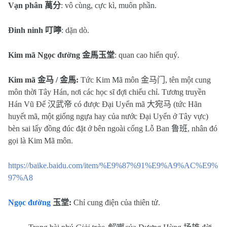
Vạn phân
萬分
: vô cùng, cực kì, muôn phần.
Đinh ninh
叮嚀
: dặn dò.
Kim mã Ngọc đường
金馬玉堂
: quan cao hiển quý.
Kim mã
金马
/
金馬
:
Tức Kim Mã môn
金马门
, tên một cung
môn thời Tây Hán, nơi các học sĩ đợi chiếu chỉ. Tương truyền
Hán Vũ Đế
汉武帝
có được Đại Uyển mã
大宛马
(tức Hãn
huyết mã, một giống ngựa hay của nước Đại Uyển ở Tây vực)
bèn sai lấy đồng đúc đặt ở bên ngoài cổng Lỗ Ban
鲁班
, nhân đó
gọi là Kim Mã môn.
https://baike.baidu.com/item/%E9%87%91%E9%A9%AC%E9%
97%A8
Ngọc đường
玉堂
:
Chỉ cung điện của thiên tử.