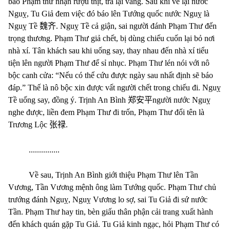
bảo Phạm thư nhận rượu thịt, trả lại vàng. Sau khi về lại nước
Nguỵ, Tu Giả đem việc đó báo lên Tướng quốc nước Nguỵ là
Nguỵ Tề
魏齐
. Nguỵ Tề cả giận, sai người đánh Phạm Thư đến
trọng thương. Phạm Thư giả chết, bị dùng chiếu cuốn lại bỏ nơi
nhà xí. Tân khách sau khi uống say, thay nhau đến nhà xí tiểu
tiện lên người Phạm Thư để sỉ nhục. Phạm Thư lén nói với nô
bộc canh cửa: “Nếu có thể cứu được ngày sau nhất định sẽ báo
đáp.” Thế là nô bộc xin được vất người chết trong chiếu đi. Nguỵ
Tề uống say, đồng ý. Trịnh An Bình
郑安平
người nước Nguỵ
nghe được, liền đem Phạm Thư đi trốn, Phạm Thư đổi tên là
Trương Lộc
张禄
.
...............
Về sau, Trịnh An Bình giới thiệu Phạm Thư lên Tần
Vương, Tần Vương mệnh ông làm Tướng quốc. Phạm Thư chủ
trướng đánh Nguỵ, Nguỵ Vương lo sợ, sai Tu Giả đi sứ nước
Tần. Phạm Thư hay tin, bèn giấu thân phận cải trang xuất hành
đến khách quán gặp Tu Giả. Tu Giả kinh ngạc, hỏi Phạm Thư có