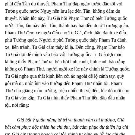
phải đến Tần du thuyết. Phạm Thư đáp ngày trước đắc tội với
Tướng quốc nước Nguỵ nên lưu lạc đến Tần, không dám du
thuyết. Nhân lúc này, Tu Giả hỏi Phạm Thư có biết Tướng quốc
nước Tần, lần này đến Tần, thành hay bại đều do ở Trương quân.
Phạm Thư đem xe ngựa đến cho Tu Giả, đích thân đánh xe đến
phủ Tướng quốc. Người ở phủ Tướng quốc thấy Phạm Tu đánh
xe, liền tránh. Tu Giả cảm thấy kì lạ. Đến cổng, Phạm Thư bảo
Tu Giả đợi để mình vào báo với Tướng quốc. Tu Giả đợi mãi
không thấy Phạm Thư ra, bèn hỏi lính canh, lính canh bảo rằng
không có Phạm Thư, người ngồi xe lúc nãy chính là Tướng quốc.
Tu Giả nghe qua thất kinh liền cởi áo ngoài để lộ cánh tay, quỳ
gối mà đi, nhờ lính vào hướng đến Phạm Thư nhận tội. Phạm
Thư cho giăng màn trướng, triệu nhiều thị vệ đến, lúc đó mới cho
Tu Giả vào gặp. Tu Giả nhìn thấy Phạm Thư liền dập đầu nhận
tội, nói rằng:
Giả bất ý quân năng tự trí vu thanh vân chi thượng, Giả
bất cảm phục độc thiên hạ chi thư, bất cảm phục dự thiên hạ chi
sự. Giả hữu thang hoạch chi tội, thỉnh tự bình vu hồ lạc chi địa,