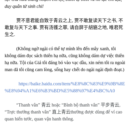
duy quân tử sinh chi!
贾不意君能自致于青云之上
,
贾不敢复读天下之书
,
不
敢复与天下之事
.
贾有汤镬之罪
,
请自屏于胡貉之地
,
唯君死
生之
.
(Không ngờ ngài có thể tự mình lên đến mây xanh, tôi
không dám đọc sách thiên hạ nữa, cũng không dám dự việc thiên
hạ nữa. Tội của Giả tôi đáng bỏ vào vạc dầu, xin ném tôi ra ngoài
man dã tôi cũng cam lòng, sống hay chết do ngài ngài định đoạt.)
https://baike.baidu.com/item/%E8%8C%83%E9%9B%8E
%E8%94%A1%E6%B3%BD%E5%88%97%E4%BC%A0
“Thanh vân”
青云
hoặc “Bình bộ thanh vân”
平步青云
,
“Trực thướng thanh vân”
直上青云
thường được dùng để ví cao
quan hiển tước, quan vận hanh thông.