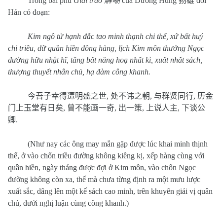
Trong bài phú
Giải trào
解嘲
của Dương Hùng
扬雄
đời
Hán có đoạn:
Kim ngô tử hạnh đắc tao minh thạnh chi thế, xứ bất huý
chi triều, dữ quần hiền đồng hàng, lịch Kim môn thướng Ngọc
đường hữu nhật hĩ, tằng bất năng hoạ nhất kì, xuất nhất sách,
thượng thuyết nhân chủ, hạ đàm công khanh.
今吾子幸得遭明盛之世
,
处不讳之朝
,
与群贤同行
,
历金
门上玉堂有日矣
,
曾不能画一奇
,
出一策
,
上说人主
,
下谈公
卿
.
(Như nay các ông may mắn gặp được lúc khai minh thịnh
thế, ở vào chốn triều đường không kiêng kị, xếp hàng cùng với
quần hiền, ngày tháng được đợi ở Kim môn, vào chốn Ngọc
đường không còn xa, thế mà chưa từng định ra một mưu lược
xuất sắc, dâng lên một kế sách cao minh, trên khuyên giải vị quân
chủ, dưới nghị luận cùng công khanh.)