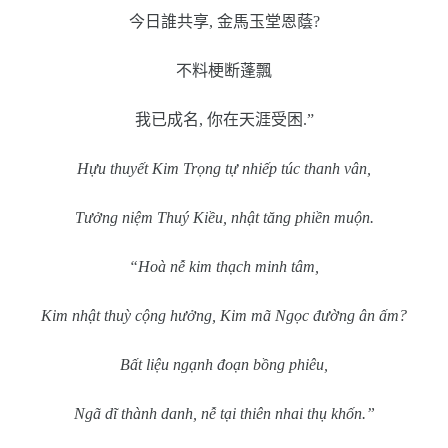
今日誰共享
,
金馬玉堂恩蔭
?
不料梗断蓬飄
我已成名
,
你在天涯受困
.”
Hựu thuyết Kim Trọng tự nhiếp túc thanh vân,
Tưởng niệm Thuý Kiều, nhật tăng phiền muộn.
“Hoà nễ kim thạch minh tâm,
Kim nhật thuỳ cộng hưởng, Kim mã Ngọc đường ân ấm?
Bất liệu ngạnh đoạn bồng phiêu,
Ngã dĩ thành danh, nễ tại thiên nhai thụ khốn.”