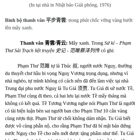
(In tại nhà in Nhật báo Giải phóng, 1976)
Bình bộ thanh vân
平步青雲
: trong phút chốc vững vàng bước
lên mây xanh.
Thanh vân
青雲
/
青云
:
Mây xanh. Trong
Sử kí – Phạm
Thư Sái Trạch liệt truyện
史记
-
范雎蔡泽列传
có ghi:
Phạm Thư
范雎
tự là Thúc
叔
, người nước Nguỵ, thường
du thuyết chư hầu hi vọng Nguỵ Vương trọng dụng, nhưng vì
nhà nghèo, tự mình không có cách nên đã đến làm việc tại nhà
Trung đại phu nước Nguỵ là Tu Giả
须贾
. Tu Giả đi sứ nước Tề,
Phạm Thư cùng đi theo, cả hai lưu lại nước Tề mấy tháng mà
không có kết quả. Tề Tương Vương nghe nói Phạm Thư là người
có tài biện luận bèn sai người ban cho Phạm Thư 10 cân vàng
cùng rượu thịt. Phạm Thư từ chối không dám nhận. Tu Giả biết
được vô cùng phẫn nộ, cho rằng Phạm Thư đã bí mật bán đứng
nước Nguỵ cho Tề cho nên mới được tặng phẩm như thế. Tu Giả