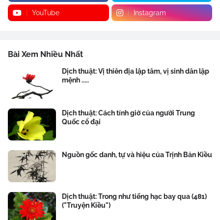
YouTube
Instagram
Bài Xem Nhiều Nhất
Dịch thuật: Vị thiên địa lập tâm, vị sinh dân lập
mệnh .....
Dịch thuật: Cách tính giờ của người Trung
Quốc cổ đại
Nguồn gốc danh, tự và hiệu của Trịnh Bản Kiều
Dịch thuật: Trong như tiếng hạc bay qua (481)
("Truyện Kiều")