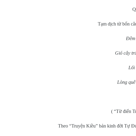
Q
Tạm dịch từ bốn câ
Đêm 
Gió cây tr
Lối
Lòng quê
( “Từ điển 
Theo “Truyện Kiều” bản kinh đời Tự Đứ