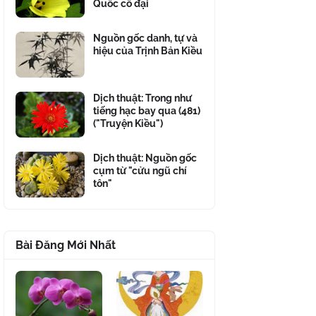
Quốc cổ đại
Nguồn gốc danh, tự và
hiệu của Trịnh Bản Kiều
Dịch thuật: Trong như
tiếng hạc bay qua (481)
("Truyện Kiều")
Dịch thuật: Nguồn gốc
cụm từ "cửu ngũ chí
tôn"
Bài Đăng Mới Nhất