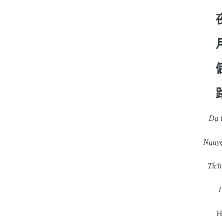
Dạ 
Nguyệ
Tích
L
H