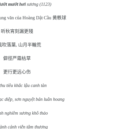
lướt mướt hơi
sương (1123)
rung văn của Hoàng Dật Cầu
黄軼球
听秋宵刻漏更殘
風吹落葉
,
山月半輪荒
僻徑严霜枯草
更行更远心伤
thu tiêu khắc lậu canh tàn
ạc diệp, sơn nguyệt bán luân hoang
ính nghiêm sương khô thảo
ành cánh viễn tâm thương