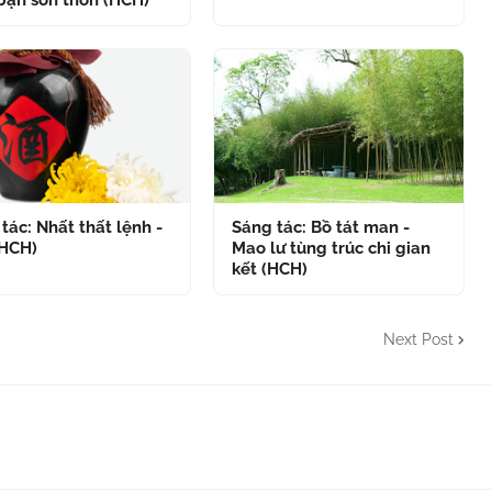
bạn sơn thôn (HCH)
tác: Nhất thất lệnh -
Sáng tác: Bồ tát man -
(HCH)
Mao lư tùng trúc chi gian
kết (HCH)
Next Post