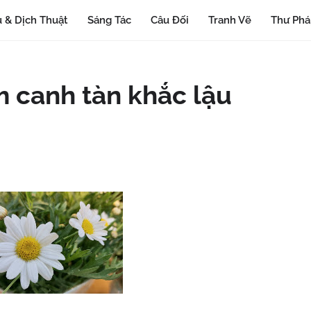
 & Dịch Thuật
Sáng Tác
Câu Đối
Tranh Vẽ
Thư Ph
m canh tàn khắc lậu