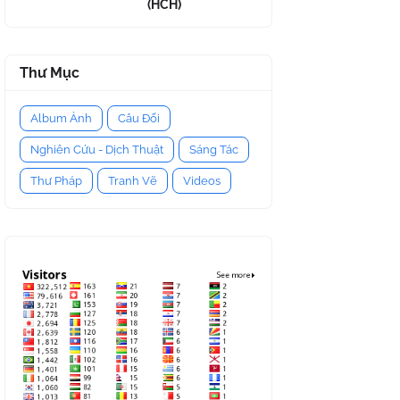
(HCH)
Thư Mục
Album Ảnh
Câu Đối
Nghiên Cứu - Dịch Thuật
Sáng Tác
Thư Pháp
Tranh Vẽ
Videos