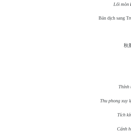
Lối mòn
Bản dịch sang T
秋
Thính 
Thu phong xuy l
Tích k
Cánh h