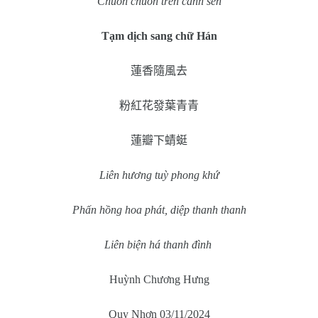
Chuồn chuồn trên cánh sen
Tạm dịch sang chữ Hán
蓮香隨風去
粉紅花發葉青青
蓮瓣下蜻蜓
Liên hương tuỳ phong khứ
Phấn hồng hoa phát, diệp thanh thanh
Liên biện há thanh đình
Huỳnh Chương Hưng
Quy Nhơn 03/11/2024