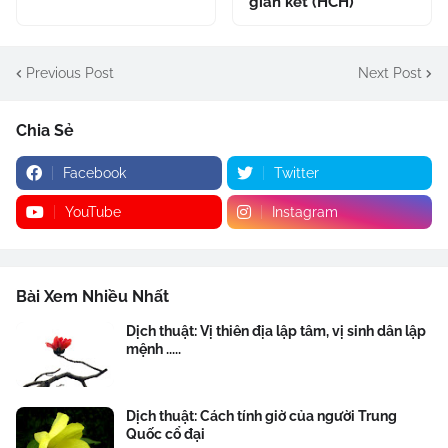
gian kết (HCH)
Previous Post
Next Post
Chia Sẻ
Facebook
Twitter
YouTube
Instagram
Bài Xem Nhiều Nhất
Dịch thuật: Vị thiên địa lập tâm, vị sinh dân lập
mệnh .....
Dịch thuật: Cách tính giờ của người Trung
Quốc cổ đại