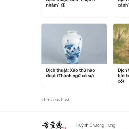
nhâm" 任
cánh
Dịch thuật: Xảo thủ hào
Dịch
đoạt (Thành ngữ cố sự)
bất b
cố)
Previous Post
Huỳnh Chương Hưng