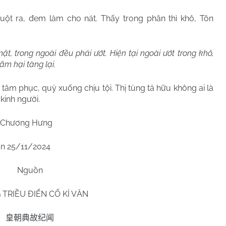
uột ra, đem làm cho nát. Thấy trong phân thì khô, Tôn
, trong ngoài đều phải ướt. Hiện tại ngoài ướt trong khô,
m hại tàng lại.
m phục, quỳ xuống chịu tội. Thị tùng tả hữu không ai là
kinh người.
 Chương Hưng
n 25/11/2024
Nguồn
TRIỀU ĐIỂN CỐ KỈ VĂN
皇朝典故纪闻