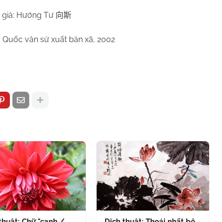
 giả: Hướng Tư
向斯
g Quốc văn sử xuất bản xã, 2002
thuật: Chữ "canh /
Dịch thuật: Thoái nhất bộ