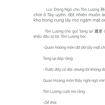
Lúc Đông Ngô chủ Tôn Lượng
孙
chơi ở Tây uyển, đột nhiên muốn ă
kho trong cung lấy mơ ngâm mật on
Tôn Lượng cho gọi “tàng lại”
藏吏
khấu đầu tạ tội. Tôn Lượng hỏi:
-
Quan Hoàng môn đã đòi lấy mật ch
Tàng lại đáp rằng:
-
Trước đây có đòi, nhưng tôi không đ
Quan Hoàng môn thấy nghi ngờ mìn
Tôn Lượng cười nói rằng:
-
Dễ thôi.