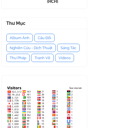
(HCH)
Thư Mục
Album Ảnh
Câu Đối
Nghiên Cứu - Dịch Thuật
Sáng Tác
Thư Pháp
Tranh Vẽ
Videos