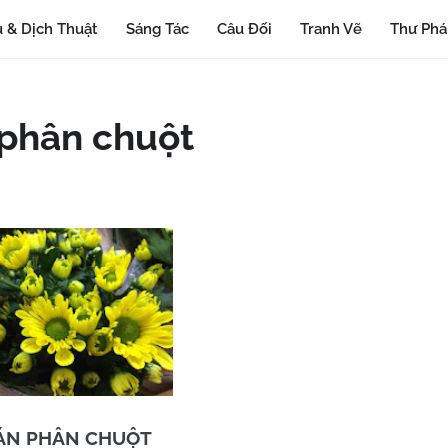
 & Dịch Thuật
Sáng Tác
Câu Đối
Tranh Vẽ
Thư Ph
 phân chuột
ÁN PHÂN CHUỘT