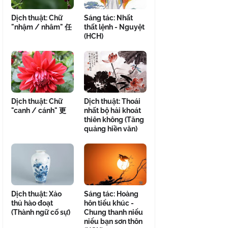
Dịch thuật: Chữ
Sáng tác: Nhất
"nhậm / nhâm" 任
thất lệnh - Nguyệt
(HCH)
Dịch thuật: Chữ
Dịch thuật: Thoái
"canh / cánh" 更
nhất bộ hải khoát
thiên không (Tăng
quảng hiền văn)
Dịch thuật: Xảo
Sáng tác: Hoàng
thủ hào đoạt
hôn tiểu khúc -
(Thành ngữ cố sự)
Chung thanh niểu
niểu bạn sơn thôn