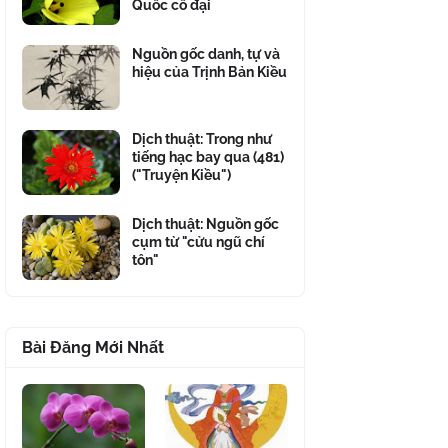
Quốc cổ đại
Nguồn gốc danh, tự và
hiệu của Trịnh Bản Kiều
Dịch thuật: Trong như
tiếng hạc bay qua (481)
("Truyện Kiều")
Dịch thuật: Nguồn gốc
cụm từ "cửu ngũ chí
tôn"
Bài Đăng Mới Nhất