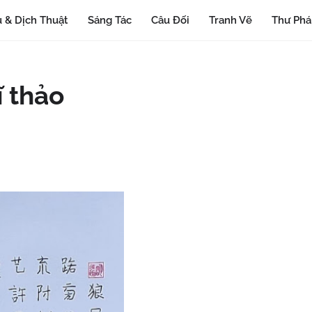
 & Dịch Thuật
Sáng Tác
Câu Đối
Tranh Vẽ
Thư Ph
ĩ thảo