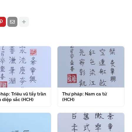
háp: Triêu vũ tẩy trần
Thư pháp: Nam ca tử
 diệp sắc (HCH)
(HCH)