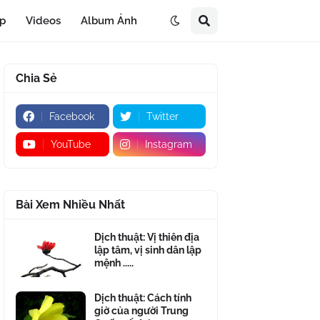
áp
Videos
Album Ảnh
Chia Sẻ
Facebook
Twitter
YouTube
Instagram
Bài Xem Nhiều Nhất
Dịch thuật: Vị thiên địa
lập tâm, vị sinh dân lập
mệnh .....
Dịch thuật: Cách tính
giờ của người Trung