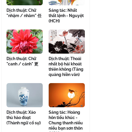
Dịch thuật: Chữ
Sáng tác: Nhất
"nhậm / nhâm" 任
thất lệnh - Nguyệt
(HCH)
Dịch thuật: Chữ
Dịch thuật: Thoái
"canh / cánh" 更
nhất bộ hải khoát
thiên không (Tăng
quảng hiền văn)
Dịch thuật: Xảo
Sáng tác: Hoàng
thủ hào đoạt
hôn tiểu khúc -
(Thành ngữ cố sự)
Chung thanh niểu
niểu bạn sơn thôn