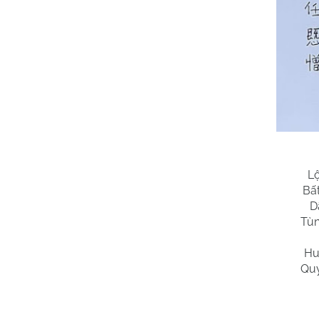
Lộ
Bấ
D
Tùn
Hu
Qu