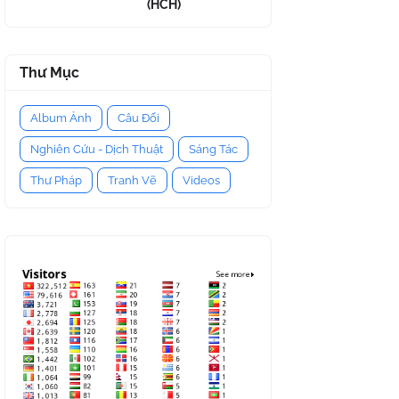
(HCH)
Thư Mục
Album Ảnh
Câu Đối
Nghiên Cứu - Dịch Thuật
Sáng Tác
Thư Pháp
Tranh Vẽ
Videos