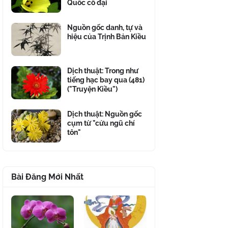
Quốc cổ đại
Nguồn gốc danh, tự và
hiệu của Trịnh Bản Kiều
Dịch thuật: Trong như
tiếng hạc bay qua (481)
("Truyện Kiều")
Dịch thuật: Nguồn gốc
cụm từ "cửu ngũ chí
tôn"
Bài Đăng Mới Nhất