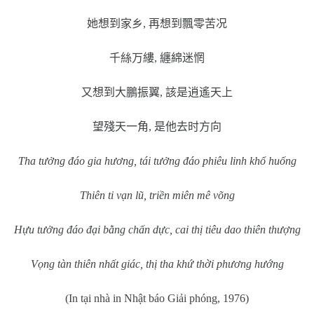
她想到家乡
,
再想到飄零苦况
千絲万縷
,
纏綿迷惘
又想到大鵬振翼
,
該是逍遙天上
望殘天一角
,
是他去时方向
Tha tưởng đáo gia hương, tái tưởng đáo phiêu linh khổ huống
Thiên ti vạn lũ, triền miên mê võng
Hựu tưởng đáo đại bằng chấn dực, cai thị tiêu dao thiên thượng
Vọng tàn thiên nhất giác, thị tha khứ thời phương hướng
(In tại nhà in Nhật báo Giải phóng, 1976)