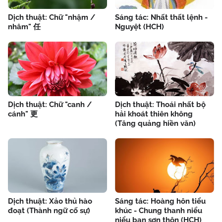
Dịch thuật: Chữ "nhậm /
Sáng tác: Nhất thất lệnh -
nhâm" 任
Nguyệt (HCH)
Dịch thuật: Chữ "canh /
Dịch thuật: Thoái nhất bộ
cánh" 更
hải khoát thiên không
(Tăng quảng hiền văn)
Dịch thuật: Xảo thủ hào
Sáng tác: Hoàng hôn tiểu
đoạt (Thành ngữ cố sự)
khúc - Chung thanh niểu
niểu bạn sơn thôn (HCH)