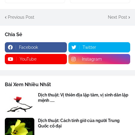
Previous Post
Next Post
Chia Sẻ
Facebook
Twitter
YouTube
Instagram
Bài Xem Nhiều Nhất
Dịch thuật: Vị thiên địa lập tâm, vị sinh dân lập
mệnh .....
Dịch thuật: Cách tính giờ của người Trung
Quốc cổ đại