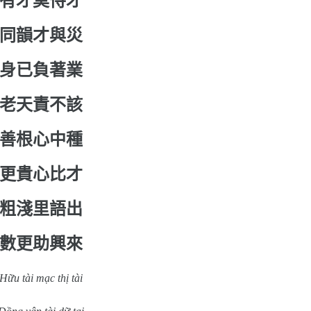
有才莫恃才
同韻才與災
身已負著業
老天責不該
善根心中種
更貴心比才
粗淺里語出
數更助興來
Hữu tài mạc thị tài