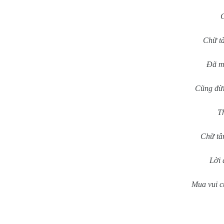
C
Chữ tà
Đã ma
Cũng đừn
Th
Chữ tâ
Lời 
Mua vui c