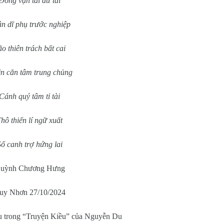
Đồng vận tài dữ tai
n dĩ phụ trước nghiệp
o thiên trách bất cai
ện căn tâm trung chủng
Cánh quý tâm tỉ tài
hô thiển lí ngữ xuất
Sổ canh trợ hứng lai
uỳnh Chương Hưng
uy Nhơn 27/10/2024
u trong “Truyện Kiều” của Nguyễn Du