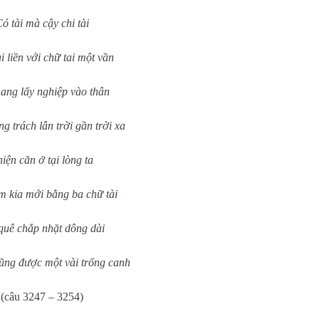
ó tài mà cậy chi tài
i liền với chữ tai một vần
ng lấy nghiệp vào thân
g trách lẫn trời gần trời xa
iện căn ở tại lòng ta
m kia mới bằng ba chữ tài
quê chắp nhặt dông dài
ũng được một vài trống canh
(câu 3247 – 3254)