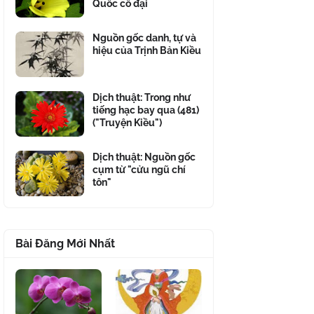
Quốc cổ đại
Nguồn gốc danh, tự và
hiệu của Trịnh Bản Kiều
Dịch thuật: Trong như
tiếng hạc bay qua (481)
("Truyện Kiều")
Dịch thuật: Nguồn gốc
cụm từ "cửu ngũ chí
tôn"
Bài Đăng Mới Nhất