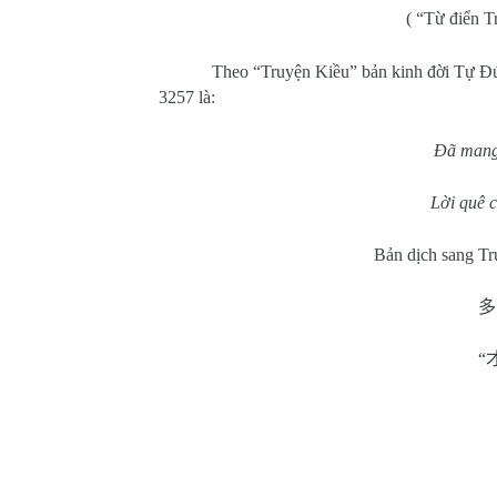
( “Từ điển 
Theo “Truyện Kiều” bản kinh đời Tự Đ
3257 là:
Đã man
Lời quê 
Bản dịch sang T
多
“