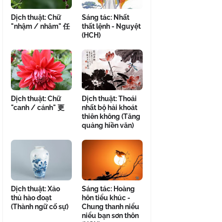
Dịch thuật: Chữ
Sáng tác: Nhất
"nhậm / nhâm" 任
thất lệnh - Nguyệt
(HCH)
Dịch thuật: Chữ
Dịch thuật: Thoái
"canh / cánh" 更
nhất bộ hải khoát
thiên không (Tăng
quảng hiền văn)
Dịch thuật: Xảo
Sáng tác: Hoàng
thủ hào đoạt
hôn tiểu khúc -
(Thành ngữ cố sự)
Chung thanh niểu
niểu bạn sơn thôn