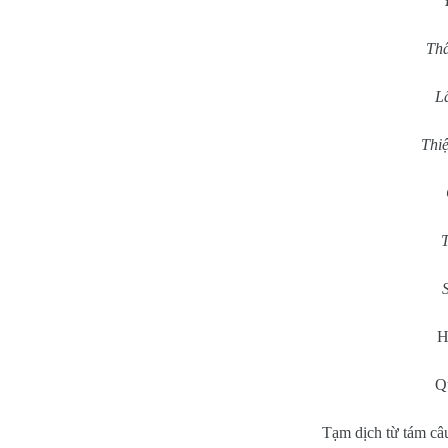
Thâ
Lã
Thi
T
H
Q
Tạm dịch từ tám câ