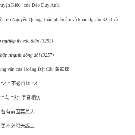
Truyện Kiều” của Đào Duy Anh)
ức, do Nguyễn Quảng Tuân phiên âm và khảo dị, câu 3253 và
g
nghiệp ấy
vào thân (3253)
chắp
nhạnh
dông dài (3257)
rung văn của Hoàng Dật Cầu
黄軼球
“
才
”
不必自炫
“
才
”
才
”
与
“
灾
”
字音相仿
各有前因莫羨人
更不必怨天誣上