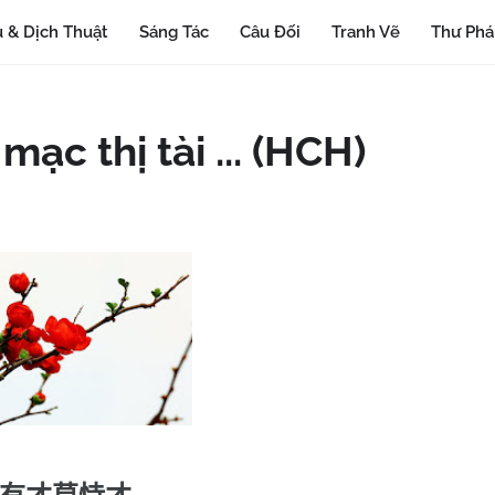
 & Dịch Thuật
Sáng Tác
Câu Đối
Tranh Vẽ
Thư Ph
mạc thị tài ... (HCH)