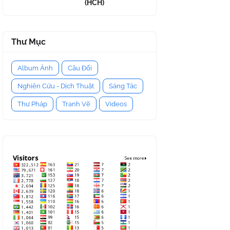
(HCH)
Thư Mục
Album Ảnh
Câu Đối
Nghiên Cứu - Dịch Thuật
Sáng Tác
Thư Pháp
Tranh Vẽ
Videos