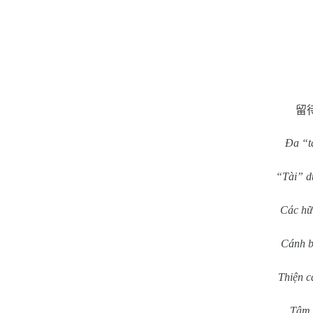
留
Đa “tà
“Tài” d
Các hữ
Cánh bấ
Thiện c
Tâm 