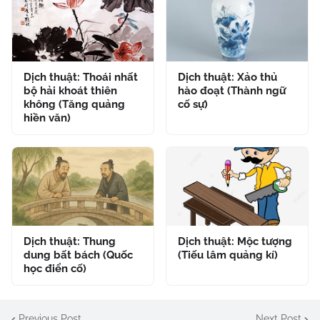
Dịch thuật: Thoái nhất
Dịch thuật: Xảo thủ
bộ hải khoát thiên
hào đoạt (Thành ngữ
không (Tăng quảng
cố sự)
hiền văn)
Dịch thuật: Thung
Dịch thuật: Mộc tượng
dung bất bách (Quốc
(Tiếu lâm quảng kí)
học điển cố)
Previous Post
Next Post