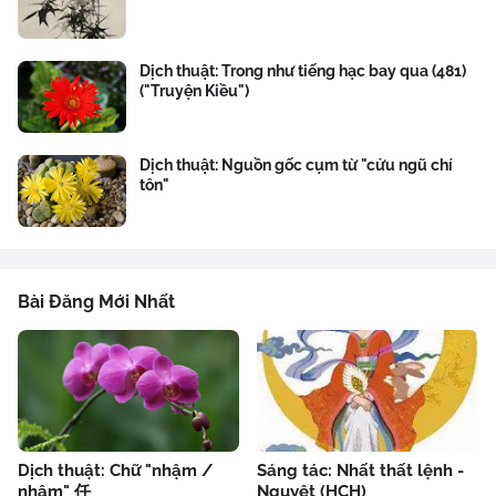
Dịch thuật: Trong như tiếng hạc bay qua (481)
("Truyện Kiều")
Dịch thuật: Nguồn gốc cụm từ "cửu ngũ chí
tôn"
Bài Đăng Mới Nhất
Dịch thuật: Chữ "nhậm /
Sáng tác: Nhất thất lệnh -
nhâm" 任
Nguyệt (HCH)