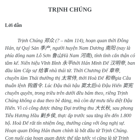
TRỊNH CHÚNG
Lời dẫn
Trịnh Chúng
郑众
(? – năm 114), hoạn quan thời Đông
Hán, tự Quý Sản
季产
, người huyện Nam Dương
南阳
(nay là
phía đông nam Lỗ Sơn
鲁山
Hà Nam
河南
), tính tình cẩn thận có
tâm kế. Niên hiệu Vĩnh Bình
永平
thời Hán Minh Đế
汉明帝
, ban
đầu làm Cấp sự
给事
nhà thái tử. Thời Chương Đế
章帝
,
chuyền làm Thái thường thị
太常侍
, thời Hoà Đế
和帝
gia Câu
thuẫn lệnh
钩盾令
. Lúc Đậu thái hậu
窦太后
và Đậu Hiến
窦宪
chuyên quyền, trong triều trên dưới đều bám theo, riêng Trịnh
Chúng không a dua theo bè đảng, mà còn dự mưu tiêu diệt Đậu
Hiến. Vì có công được thăng Đại trường thu
大长秋
, sau phong
Tiễu Hương Hầu
剿乡侯
, thực ấp trước sau tăng lên đến 1.800
hộ. Hoà Đế rất tín nhiệm ông, thường cùng với ông nghị sự.
Hoạn quan Đông Hán tham chính là bắt đầu từ Trịnh Chúng.
Con nuôi của hoạn quan được thế tập tước vị cũng là từ Trịnh