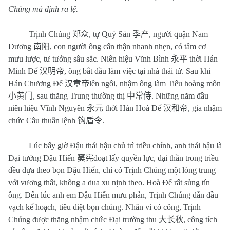
Chúng mà định ra lệ.
Trịnh Chúng
郑众
, tự Quý Sản
季产
, người quận Nam
Dương
南阳
, con người ông cẩn thận nhanh nhẹn, có tâm cơ
mưu lược, tư tưởng sâu sắc. Niên hiệu Vĩnh Bình
永平
thời Hán
Minh Đế
汉明帝
, ông bắt đầu làm việc tại nhà thái tử. Sau khi
Hán Chương Đế
汉章帝
lên ngôi, nhậm ông làm Tiểu hoàng môn
小黄门
, sau thăng Trung thường thị
中常侍
. Những năm đầu
niên hiệu Vĩnh Nguyên
永元
thời Hán Hoà Đế
汉和帝
, gia nhậm
chức Câu thuẫn lệnh
钩盾令
.
Lúc bấy giờ Đậu thái hậu chủ trì triều chính, anh thái hậu là
Đại tướng Đậu Hiến
窦宪
đoạt lấy quyền lực, đại thần trong triều
đều dựa theo bọn Đậu Hiến, chỉ có Trịnh Chúng một lòng trung
với vương thất, không a dua xu nịnh theo. Hoà Đế rất sủng tín
ông. Đến lúc anh em Đậu Hiến mưu phản, Trịnh Chúng dẫn đầu
vạch kế hoạch, tiêu diệt bọn chúng. Nhân vì có công, Trịnh
Chúng được thăng nhậm chức Đại trường thu
大长秋
, công tích