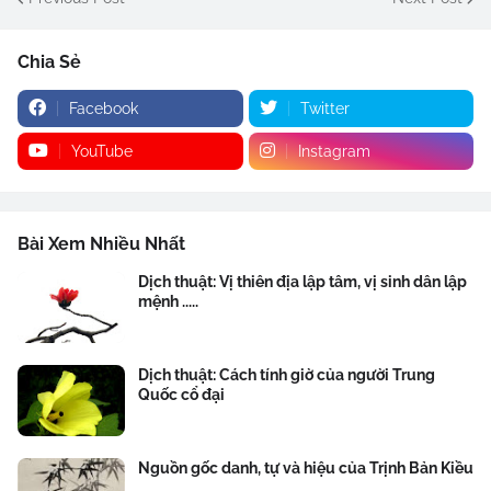
Chia Sẻ
Facebook
Twitter
YouTube
Instagram
Bài Xem Nhiều Nhất
Dịch thuật: Vị thiên địa lập tâm, vị sinh dân lập
mệnh .....
Dịch thuật: Cách tính giờ của người Trung
Quốc cổ đại
Nguồn gốc danh, tự và hiệu của Trịnh Bản Kiều