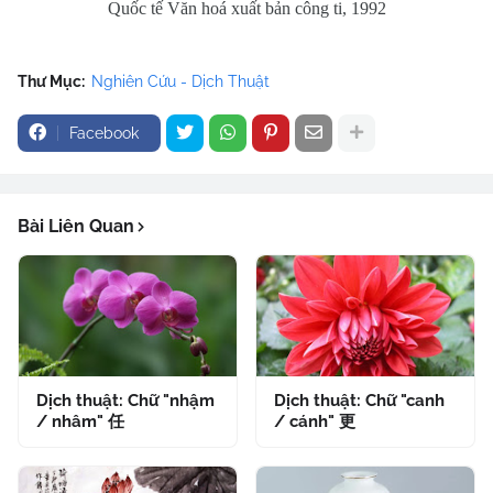
Quốc tế Văn hoá xuất bản công ti, 1992
Thư Mục:
Nghiên Cứu - Dịch Thuật
Facebook
Bài Liên Quan
Dịch thuật: Chữ "nhậm
Dịch thuật: Chữ "canh
/ nhâm" 任
/ cánh" 更