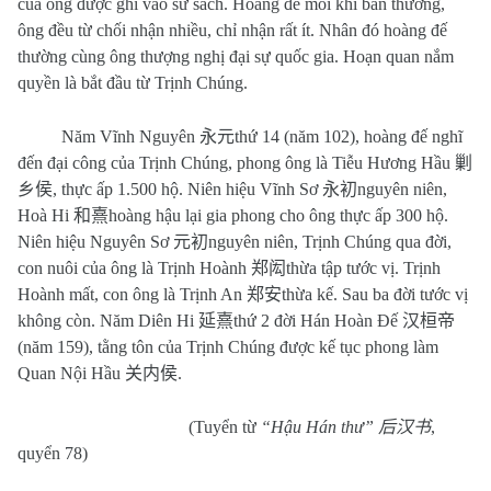
của ông được ghi vào sử sách. Hoàng đế mỗi khi ban thưởng,
ông đều từ chối nhận nhiều, chỉ nhận rất ít. Nhân đó hoàng đế
thường cùng ông thượng nghị đại sự quốc gia. Hoạn quan nắm
quyền là bắt đầu từ Trịnh Chúng.
Năm Vĩnh Nguyên
永元
thứ 14 (năm 102), hoàng đế nghĩ
đến đại công của Trịnh Chúng, phong ông là Tiễu Hương Hầu
剿
乡侯
, thực ấp 1.500 hộ. Niên hiệu Vĩnh Sơ
永初
nguyên niên,
Hoà Hi
和熹
hoàng hậu lại gia phong cho ông thực ấp 300 hộ.
Niên hiệu Nguyên Sơ
元初
nguyên niên, Trịnh Chúng qua đời,
con nuôi của ông là Trịnh Hoành
郑闳
thừa tập tước vị. Trịnh
Hoành mất, con ông là Trịnh An
郑安
thừa kế. Sau ba đời tước vị
không còn. Năm Diên Hi
延熹
thứ 2 đời Hán Hoàn Đế
汉桓帝
(năm 159), tằng tôn của Trịnh Chúng được kế tục phong làm
Quan Nội Hầu
关内侯
.
(Tuyển từ
“Hậu Hán thư”
后汉书
,
quyển 78)