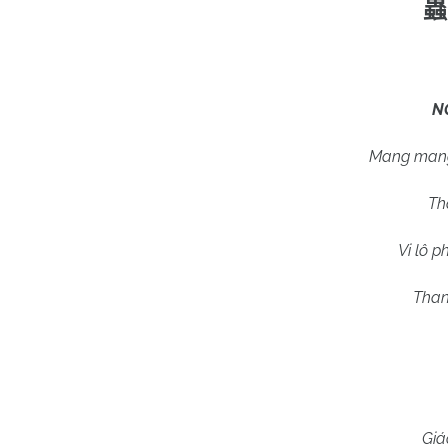
蟲
N
Mang mang 
Th
Vi lô 
Than
Giá