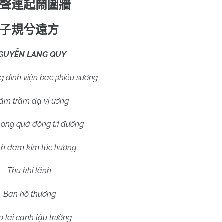
聲連起鬧圍牆
子規兮遠方
GUYỄN LANG QUY
đình viện bạc phiêu sương
âm trầm dạ vị ương
phong quá động trì đường
h đạm kim túc hương
Thu khí lãnh
Bạn hồ thương
o lai canh lậu trường