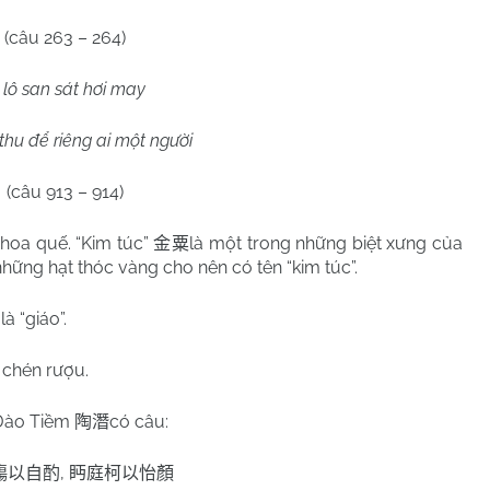
(câu 263 – 264)
 lô san sát hơi may
 thu để riêng ai một người
(câu 913 – 914)
hoa quế. “Kim túc”
là một trong những biệt xưng của
金粟
hững hạt thóc vàng cho nên có tên “kim túc”.
à “giáo”.
à chén rượu.
Đào Tiềm
có câu:
陶潛
,
觴以自酌
眄庭柯以怡顏