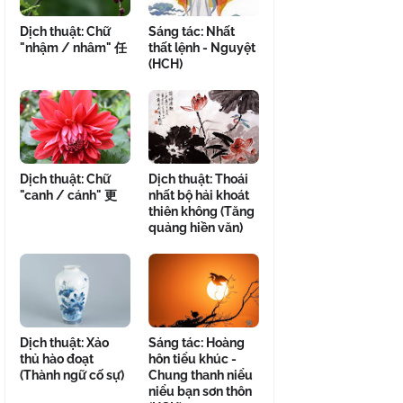
Dịch thuật: Chữ
Sáng tác: Nhất
"nhậm / nhâm" 任
thất lệnh - Nguyệt
(HCH)
Dịch thuật: Chữ
Dịch thuật: Thoái
"canh / cánh" 更
nhất bộ hải khoát
thiên không (Tăng
quảng hiền văn)
Dịch thuật: Xảo
Sáng tác: Hoàng
thủ hào đoạt
hôn tiểu khúc -
(Thành ngữ cố sự)
Chung thanh niểu
niểu bạn sơn thôn