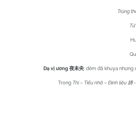
Trùng th
Tử
Hu
Qu
Dạ vị ương
: đêm đã khuya nhưng 
夜未央
Trong
Thi – Tiểu nhã – Đình liệu
詩