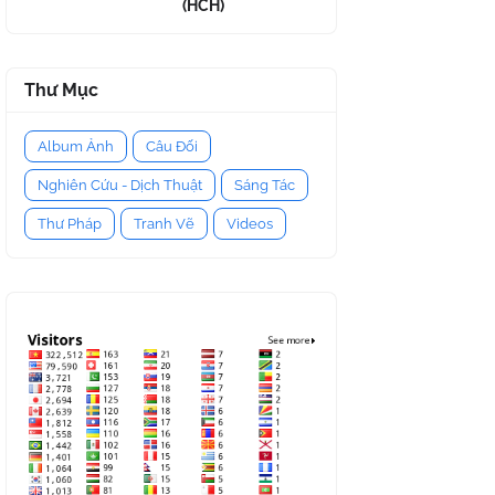
(HCH)
Thư Mục
Album Ảnh
Câu Đối
Nghiên Cứu - Dịch Thuật
Sáng Tác
Thư Pháp
Tranh Vẽ
Videos