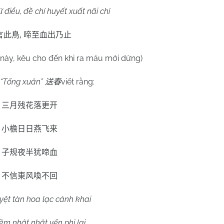
điểu, đề chí huyết xuất nãi chỉ
言此鳥
,
啼至血出乃止
m này, kêu cho đến khi ra máu mới dừng)
“Tống xuân”
viết rằng:
送春
三月残花落更开
小檐日日燕飞来
子规夜半犹啼血
不信東风喚不回
ệt tàn hoa lạc cánh khai
iềm nhật nhật yến phi lai