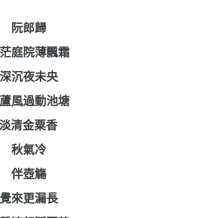
阮郎歸
茫庭院薄飄霜
深沉夜未央
蘆風過動池塘
淡清金粟香
秋氣冷
伴壺觴
覺來更漏長