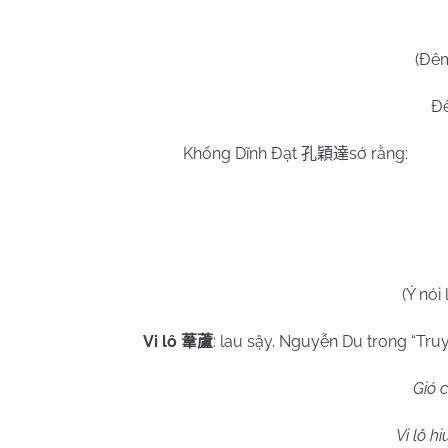
(Đêm
Đê
Khổng Dĩnh Đạt
sớ rằng:
孔穎達
(Ý nói
Vi lô
: lau sậy. Nguyễn Du trong “Truy
葦蘆
Gió 
Vi lô h