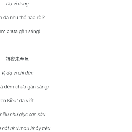
Dạ vị ương
 đã như thế nào rồi?
m chưa gần sáng)
謂夜未至旦
Vị dạ vị chí đán
 là đêm chưa gần sáng)
ện Kiều” đã viết:
chiều như giục cơn sầu
iu hắt như màu khẩy trêu