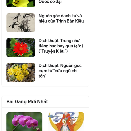
Quốc cổ đại
Nguồn gốc danh, tự và
hiệu của Trịnh Bản Kiều
Dịch thuật: Trong như
tiếng hạc bay qua (481)
("Truyện Kiều")
Dịch thuật: Nguồn gốc
cụm từ "cửu ngũ chí
tôn"
Bài Đăng Mới Nhất