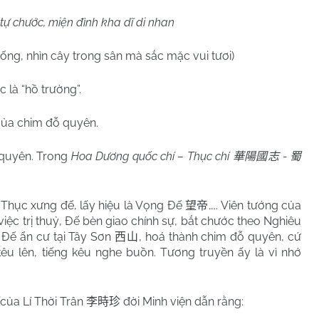
tự chước, miện đình kha dĩ di nhan
ống, nhìn cây trong sân mà sắc mặc vui tươi)
 là “hồ trường”.
của chim đỗ quyên.
 quyên. Trong
Hoa Dương quốc chí – Thục chí
-
華陽國志
蜀
Thục xưng đế, lấy hiệu là Vọng Đế
….. Viên tướng của
望帝
iệc trị thuỷ, Đế bèn giao chính sự, bắt chước theo Nghiêu
 Đế ẩn cư tại Tây Sơn
, hoá thành chim đỗ quyên, cứ
西山
u lên, tiếng kêu nghe buồn. Tương truyền ấy là vì nhớ
của Lí Thời Trân
đời Minh viện dẫn rằng:
李時珍