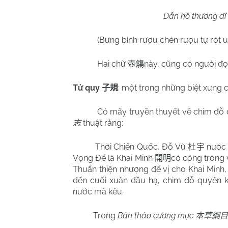
Dẫn hồ thương dĩ 
(Bưng bình rượu chén rượu tự rót u
Hai chữ
này, cũng có người đọc
壺觴
Tử quy
: một trong những biệt xưng 
子規
Có mấy truyền thuyết về chim đỗ
thuật rằng:
志
Thời Chiến Quốc, Đỗ Vũ
nước 
杜宇
Vọng Đế là Khai Minh
có công trong v
開明
Thuấn thiện nhượng đế vị cho Khai Minh,
đến cuối xuân đầu hạ, chim đỗ quyên kê
nước mà kêu.
Trong
Bản thảo cương mục
本草綱目