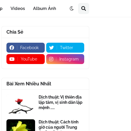
áp
Videos
Album Ảnh
Chia Sẻ
Facebook
Twitter
YouTube
Instagram
Bài Xem Nhiều Nhất
Dịch thuật: Vị thiên địa
lập tâm, vị sinh dân lập
mệnh .....
Dịch thuật: Cách tính
giờ của người Trung