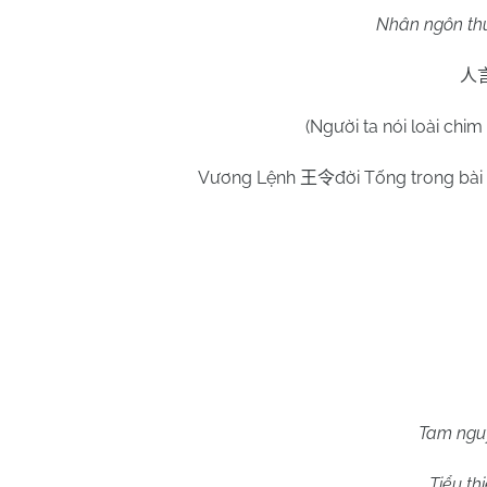
Nhân ngôn thử 
人
(Người ta nói loài chi
Vương Lệnh
đời Tống trong bài
王令
Tam nguy
Tiểu th