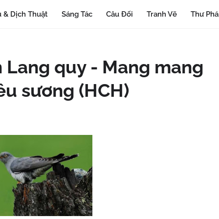
 & Dịch Thuật
Sáng Tác
Câu Đối
Tranh Vẽ
Thư Ph
n Lang quy - Mang mang
iêu sương (HCH)