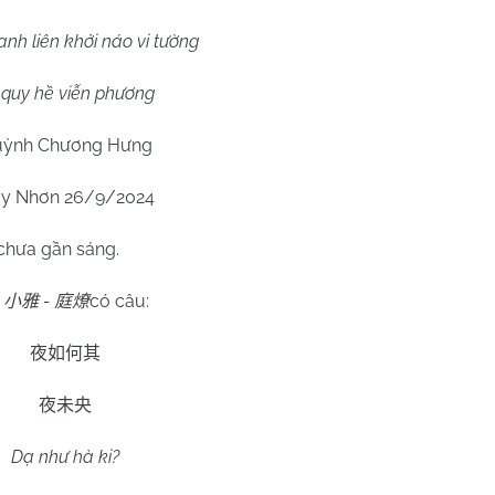
anh liên khởi náo vi tường
 quy hề viễn phương
ỳnh Chương Hưng
y Nhơn 26/9/2024
chưa gần sáng.
-
-
có câu:
小雅
庭燎
夜如何其
夜未央
Dạ như hà ki?