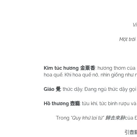
Vi
Một trời
Kim túc hương
: hương thơm của 
金粟香
hoa quế. Khi hoa quế nở, nhìn giống như n
Giáo
: thức dậy. Đang ngủ thức dậy gọi l
覺
Hồ thương
: tửu khí, tức bình rượu v
壺觴
Trong
“Quy khứ lai từ”
của 
歸去來辭
引壺