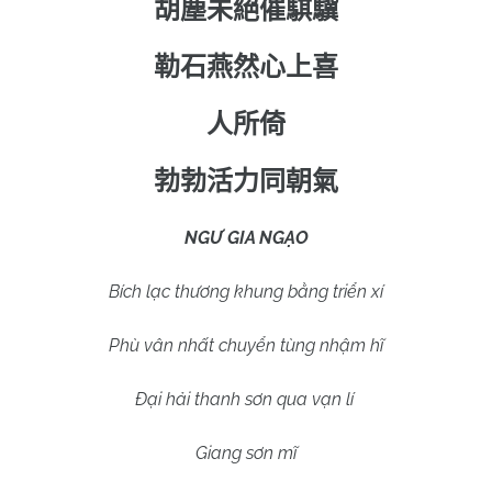
胡塵未絕催騏驥
勒石燕然心上喜
人所倚
勃勃活力同朝氣
NGƯ GIA NGẠO
Bích lạc thương khung bằng triển xí
Phù vân nhất chuyển tùng nhậm hĩ
Đại hải thanh sơn qua vạn lí
Giang sơn mĩ