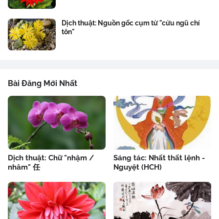
Dịch thuật: Nguồn gốc cụm từ "cửu ngũ chí
tôn"
Bài Đăng Mới Nhất
Dịch thuật: Chữ "nhậm /
Sáng tác: Nhất thất lệnh -
nhâm" 任
Nguyệt (HCH)