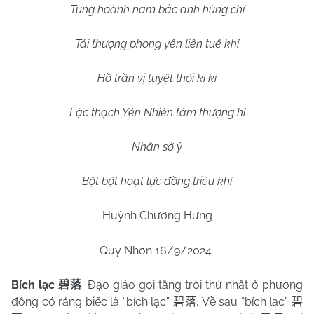
Tung hoành nam bắc anh hùng chí
Tái thượng phong yên liên tuế khỉ
Hồ trần vị tuyệt thôi kì kí
Lặc thạch Yên Nhiên tâm thượng hỉ
Nhân sở ỷ
Bột bột hoạt lực đồng triêu khí
Huỳnh Chương Hưng
Quy Nhơn 16/9/2024
Bích lạc
: Đạo giáo gọi tầng trời thứ nhất ở phương
碧落
đông có ráng biếc là “bích lạc”
. Về sau “bích lạc”
碧落
碧