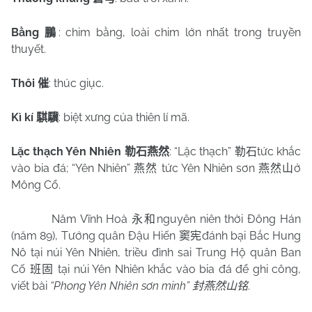
Bằng
: chim bằng, loài chim lớn nhất trong truyền
鵬
thuyết.
Thôi
: thúc giục.
催
Kì kí
: biệt xưng của thiên lí mã.
騏驥
Lặc thạch Yên Nhiên
: “Lặc thạch”
tức khắc
勒石燕然
勒石
vào bia đá; “Yên Nhiên”
tức Yên Nhiên sơn
ở
燕然
燕然山
Mông Cổ.
Năm Vĩnh Hoà
nguyên niên thời Đông Hán
永和
(năm 89), Tướng quân Đậu Hiến
đánh bại Bắc Hung
窦宪
Nô tại núi Yên Nhiên, triều đình sai Trung Hộ quân Ban
Cố
tại núi Yên Nhiên khắc vào bia đá để ghi công,
班固
viết bài
“Phong Yên Nhiên sơn minh”
.
封燕然山铭