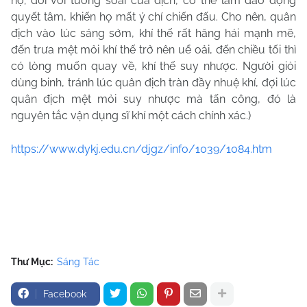
họ; đối với tướng soái của địch, có thể làm dao động
quyết tâm, khiến họ mất ý chí chiến đấu. Cho nên, quân
địch vào lúc sáng sớm, khí thế rất hăng hái mạnh mẽ,
đến trưa mệt mỏi khí thế trở nên uể oải, đến chiều tối thì
có lòng muốn quay về, khí thế suy nhược. Người giỏi
dùng binh, tránh lúc quân địch tràn đầy nhuệ khí, đợi lúc
quân địch mệt mỏi suy nhược mà tấn công, đó là
nguyên tắc vận dụng sĩ khí một cách chính xác.)
https://www.dykj.edu.cn/djgz/info/1039/1084.htm
Thư Mục:
Sáng Tác
Facebook