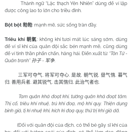
Thành ngữ “Lặc thạch Yên Nhiên” dùng để ví lập
được công lao to lớn cho triều đình.
Bột bột
: mạnh mẽ, sức sống tràn đầy.
勃勃
Triêu khí
: không khí tươi mát lúc sáng sớm, dùng
朝氣
để ví sĩ khí của quân đội sắc bén mạnh mẽ, cũng dùng
để ví tinh thần phấn chấn, hăng hái.
Điển xuất từ
“Tôn Tử -
Quân tranh”
-
.
孙子
军争
,
.
,
,
,
三军可夺气
将军可夺心
是故
朝气锐
昼气惰
暮气
.
,
,
,
.
归
善用兵者
避其锐气
击其惰归
此治气者也
Tam quân khả đoạt khí, tướng quân khả đoạt tâm.
Thị cố, triêu khí nhuệ, trú khí đoạ, mộ khí quy. Thiện dụng
binh giả, tị kì nhuệ khí, kích kì đoạ quy, thử trị khí giả dã.
(Đối với quân đội của địch, có thể bẻ gãy sĩ khí của