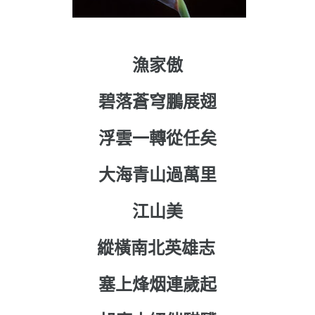
漁家傲
碧落蒼穹鵬展翅
浮雲一轉從任矣
大海青山過萬里
江山美
縱橫南北英雄志
塞上烽烟連歲起