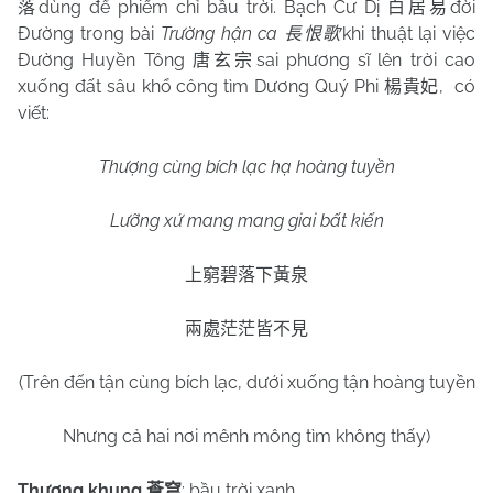
dùng để phiếm chỉ bầu trời. Bạch Cư Dị
đời
落
白居易
Đường trong bài
Trường hận ca
khi thuật lại việc
長恨歌
Đường Huyền Tông
sai phương sĩ lên trời cao
唐玄宗
xuống đất sâu khổ công tìm Dương Quý Phi
,
có
楊貴妃
viết:
Thượng cùng bích lạc hạ hoàng tuyền
Lưỡng xứ mang mang giai bất kiến
上窮碧落下黃泉
兩處茫茫皆不見
(Trên đến tận cùng bích lạc, dưới xuống tận hoàng tuyền
Nhưng cả hai nơi mênh mông tìm không thấy)
Thương khung
: bầu trời xanh.
蒼穹