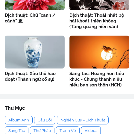
Dịch thuật: Chữ "canh /
Dịch thuật: Thoái nhất bộ
cánh" 更
hải khoát thiên không
(Tăng quảng hiền văn)
Dịch thuật: Xảo thủ hào
Sáng tác: Hoàng hôn tiểu
đoạt (Thành ngữ cố sự)
khúc - Chung thanh niểu
niểu bạn sơn thôn (HCH)
Thư Mục
Album Ảnh
Câu Đối
Nghiên Cứu - Dịch Thuật
Sáng Tác
Thư Pháp
Tranh Vẽ
Videos