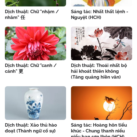
Dịch thuật: Chữ "nhậm /
Sáng tác: Nhất thất lệnh -
nhâm" 任
Nguyệt (HCH)
Dịch thuật: Chữ "canh /
Dịch thuật: Thoái nhất bộ
cánh" 更
hải khoát thiên không
(Tăng quảng hiền văn)
Dịch thuật: Xảo thủ hào
Sáng tác: Hoàng hôn tiểu
đoạt (Thành ngữ cố sự)
khúc - Chung thanh niểu
niểu bạn sơn thôn (HCH)