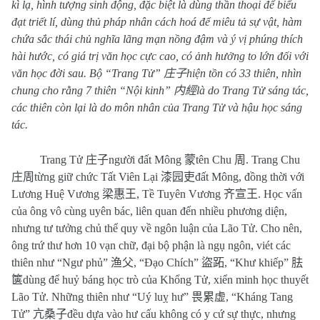
kì lạ, hình tượng sinh động, đặc biệt là dùng thần thoại để biểu
đạt triết lí, dùng thủ pháp nhân cách hoá để miêu tả sự vật, hàm
chứa sắc thái chủ nghĩa lãng mạn nồng đậm và ý vị phúng thích
hài hước, có giá trị văn học cực cao, có ảnh hưởng to lớn đối với
văn học đời sau. Bộ “Trang Tử”
庄子
hiện tồn có 33 thiên, nhìn
chung cho rằng 7 thiên “Nội kinh”
内經
là do Trang Tử sáng tác,
các thiên còn lại là do môn nhân của Trang Tử và hậu học sáng
tác.
Trang Tử
庄子
người đất Mông
蒙
tên Chu
周
. Trang Chu
庄周
từng giữ chức Tất Viên Lại
漆园吏
đất Mông, đồng thời với
Lương Huệ Vương
梁惠王
, Tề Tuyên Vương
齐宣王
. Học vấn
của ông vô cùng uyên bác, liên quan đến nhiều phương diện,
nhưng tư tưởng chủ thể quy về ngôn luận của Lão Tử. Cho nên,
ông trứ thư hơn 10 vạn chữ, đại bộ phận là ngụ ngôn, viét các
thiên như “Ngư phủ”
渔父
, “Đạo Chích”
盜跖
, “Khư khiếp”
胠
箧
dùng để huỷ báng học trò của Khổng Tử, xiển minh học thuyết
Lão Tử. Những thiên như “Uý luỵ hư”
畏累虚
, “Kháng Tang
Tử”
亢桑子
đều dựa vào hư cấu không có y cứ sự thực, nhưng