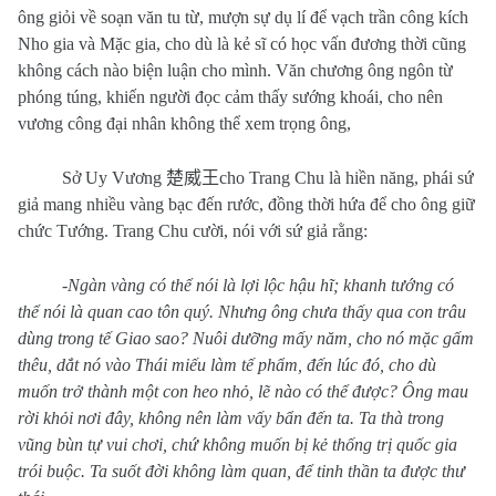
ông giỏi về soạn văn tu từ, mượn sự dụ lí để vạch trần công kích
Nho gia và Mặc gia, cho dù là kẻ sĩ có học vấn đương thời cũng
không cách nào biện luận cho mình. Văn chương ông ngôn từ
phóng túng, khiến người đọc cảm thấy sướng khoái, cho nên
vương công đại nhân không thể xem trọng ông,
Sở Uy Vương
楚威王
cho Trang Chu là hiền năng, phái sứ
giả mang nhiều vàng bạc đến rước, đồng thời hứa để cho ông giữ
chức Tướng. Trang Chu cười, nói với sứ giả rằng:
-
Ngàn vàng có thể nói là lợi lộc hậu hĩ; khanh tướng có
thể nói là quan cao tôn quý. Nhưng ông chưa thấy qua con trâu
dùng trong tế Giao sao? Nuôi dưỡng mấy năm, cho nó mặc gấm
thêu, dắt nó vào Thái miếu làm tế phẩm, đến lúc đó, cho dù
muốn trở thành một con heo nhỏ, lẽ nào có thể được? Ông mau
rời khỏi nơi đây, không nên làm vấy bẩn đến ta. Ta thà trong
vũng bùn tự vui chơi, chứ không muốn bị kẻ thống trị quốc gia
trói buộc. Ta suốt đời không làm quan, để tinh thần ta được thư