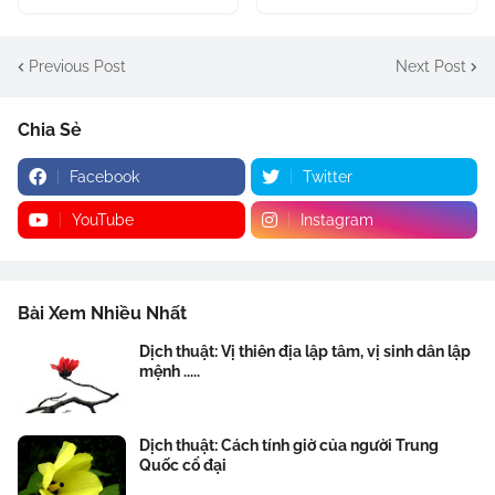
Previous Post
Next Post
Chia Sẻ
Facebook
Twitter
YouTube
Instagram
Bài Xem Nhiều Nhất
Dịch thuật: Vị thiên địa lập tâm, vị sinh dân lập
mệnh .....
Dịch thuật: Cách tính giờ của người Trung
Quốc cổ đại