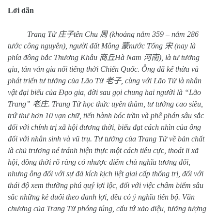
Lời dẫn
Trang Tử
庄子
tên Chu
周
(khoảng năm 359 – năm 286
tước công nguyên), người đất Mông
蒙
nước Tống
宋
(nay là
phía đông bắc Thương Khâu
商丘
Hà Nam
河南
), là tư tưởng
gia, tản văn gia nổi tiếng thời Chiến Quốc. Ông đã kế thừa và
phát triển tư tưởng của Lão Tử
老子
, cùng với Lão Tử là nhân
vật đại biểu của Đạo gia, đời sau gọi chung hai người là “Lão
Trang”
老庄
. Trang Tử học thức uyên thâm, tư tưởng cao siêu,
trứ thư hơn 10 vạn chữ, tiến hành bóc trần và phê phán sâu sắc
đối với chính trị xã hội đương thời, biểu đạt cách nhìn của ông
đối với nhân sinh và vũ trụ. Tư tưởng của Trang Tử về bản chất
là chủ trương né tránh hiện thực một cách tiêu cực, thoát li xã
hội, đồng thời rõ ràng có nhược điểm chủ nghĩa tương đối,
nhưng ông đối với sự đả kích kịch liệt giai cấp thống trị, đối với
thái độ xem thường phú quý lợi lộc, đối với việc châm biếm sâu
sắc những kẻ đuổi theo danh lợi, đều có ý nghĩa tiến bộ. Văn
chương của Trang Tử phóng túng, cấu tứ xảo diệu, tưởng tượng