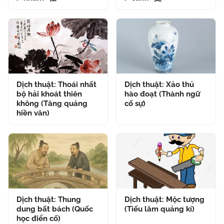
Dịch thuật: Thoái nhất
Dịch thuật: Xảo thủ
bộ hải khoát thiên
hào đoạt (Thành ngữ
không (Tăng quảng
cố sự)
hiền văn)
Dịch thuật: Thung
Dịch thuật: Mộc tượng
dung bất bách (Quốc
(Tiếu lâm quảng kí)
học điển cố)