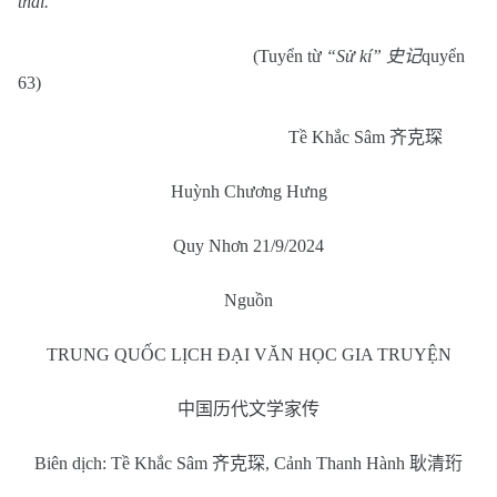
thái.
(Tuyển từ
“Sử kí”
史记
quyển
63)
Tề Khắc Sâm
齐克琛
Huỳnh Chương Hưng
Quy Nhơn 21/9/2024
Nguồn
TRUNG QUỐC LỊCH ĐẠI VĂN HỌC GIA TRUYỆN
中国历代文学家传
Biên dịch: Tề Khắc Sâm
齐克琛
, Cảnh Thanh Hành
耿清珩