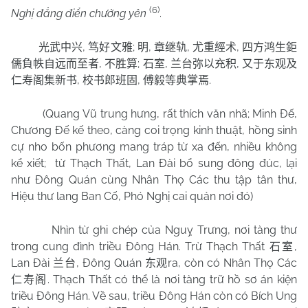
(6)
Nghị đẳng điển chưởng yên
.
,
;
,
,
,
光武中兴
笃好文雅
明
章继轨
尤重經术
四方鸿生鉅
,
;
,
,
儒負帙自远而至者
不胜算
石室
兰台弥以充积
又于东观及
,
,
.
仁寿阁集新书
校书郎班固
傅毅等典掌焉
(Quang Vũ trung hưng, rất thích văn nhã; Minh Đế,
Chương Đế kế theo, càng coi trọng kinh thuật, hồng sinh
cự nho bốn phương mang tráp từ xa đến, nhiều không
kể xiết;
từ Thạch Thất, Lan Đài bổ sung đông đúc, lại
như Đông Quán cùng Nhân Thọ Các thu tập tân thư,
Hiệu thư lang Ban Cố, Phó Nghị cai quản nơi đó)
Nhìn từ ghi chép của Nguỵ Trưng, nơi tàng thư
trong cung đình triều Đông Hán. Trừ Thạch Thất
,
石室
Lan Đài
, Đông Quán
ra, còn có Nhân Thọ Các
兰台
东观
. Thạch Thất có thể là nơi tàng trữ hồ sơ án kiện
仁寿阁
triều Đông Hán. Về sau, triều Đông Hán còn có Bích Ung