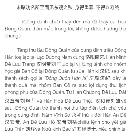
,
,
.
未睹功名所至而见东观之殃
身得重罪
不得以寿终
(Công danh chưa thấy đến mà đã thấy cái hoạ
Đông Quán, thân mắc trọng tội, không được hưởng thọ
chung.)
Tàng thư lâu Đông Quán của cung đình triều Đông
Hán toạ lạc tại Lạc Dương Nam cung
. Hán Minh
洛阳南宮
Đế Lưu Trang
lúc tại vị, từng lệnh cho nhóm
汉明帝刘庄
học giả Ban Cố tại Đông Quán tu sửa Hán kỉ
, sau khi
汉纪
thành sách gọi là
“Đông Quán Hán kỉ”
, đây là
东观汉纪
thành quả mà nhóm Ban Cố ra sức lợi dụng thư tịch
phong phú của Đông Quán. Từ Hán Chương Đế Lưu Đát
(*)
và Hán Hoà Đế Lưu Triệu
về
汉章帝刘炟
汉和帝刘肇
sau, Đông Quán trở thành nơi thu tập điển tịch chủ yếu
trong cung đình. Năm Vĩnh Sơ
thứ 4 đời Hán An Đế
永初
, An Đế Lưu Hỗ
chiếu lệnh cho yết giả
汉安帝
安帝刘祜
Lưu Trân
và Ngũ kinh Bác sĩ
, hiệu chỉnh lại
刘珍
五經博士