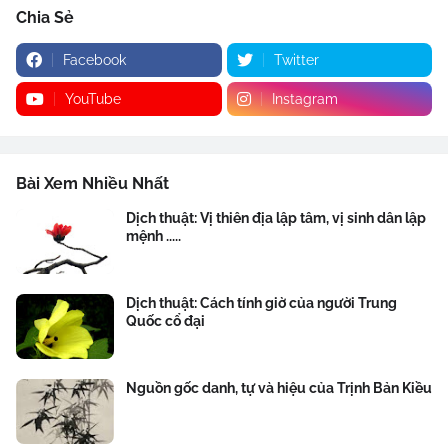
Chia Sẻ
Facebook
Twitter
YouTube
Instagram
Bài Xem Nhiều Nhất
Dịch thuật: Vị thiên địa lập tâm, vị sinh dân lập
mệnh .....
Dịch thuật: Cách tính giờ của người Trung
Quốc cổ đại
Nguồn gốc danh, tự và hiệu của Trịnh Bản Kiều