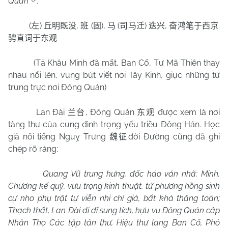
Quán
.
(
)
,
(
),
(
)
,
.
左
丘明既没
班
固
马
司马迁
迭兴
奋鸿笔于西京
骋直词于东观
(Tả Khâu Minh đã mất, Ban Cố, Tư Mã Thiên thay
nhau nổi lên, vung bút viết nơi Tây Kinh, giục những từ
trung trực nơi Đông Quán)
Lan Đài
, Đông Quán
được xem là nơi
兰台
东观
tàng thư của cung đình trọng yếu triều Đông Hán. Học
giả nổi tiếng Nguỵ Trưng
đời Đường cũng đã ghi
魏征
chép rõ ràng:
Quang Vũ trung hưng, đốc háo văn nhã; Minh,
Chương kế quỹ, vưu trọng kinh thuật, tứ phương hồng sinh
cự nho phụ trật tự viễn nhi chí giả, bất khả thăng toán;
Thạch thất, Lan Đài di dĩ sung tích, hựu vu Đông Quán cập
Nhân Thọ Các tập tân thư, Hiệu thư lang Ban Cố, Phó