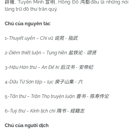
, Tuyên Minh
, Hồng Đô
đều là những nơi
辟雍
宣明
鸿都
tàng trữ đồ thư trân quý.
Chú của nguyên tác
1-
Thuyết uyển – Chỉ vũ
-
说苑
指武
2-
Diêm thiết luận – Tụng hiền
-
盐铁论
颂贤
3-
Hậu Hán thư – An Đế kỉ
-
后汉书
安帝纪
4-
Dữu Tử Sơn tập – lục
-
庾子山集
六
5-
Tấn thư – Trần Thọ truyện luận
-
晋书
陈寿传论
6-
Tuỳ thư – Kinh tịch chí
-
隋书
經籍志
Chú của người dịch