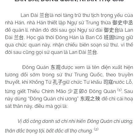
Lan Đài
là nơi tàng trữ thư tịch trọng yếu của
兰台
nhà Hán, nhà Hán thiết lập Ngự sử Trung thừa
御史中丞
để quản lí, nhân đó đời sau gọi Ngự sử đài
là Lan
御史台
Đài
. Học giả thời Đông Hán là Ban Cố
từng giữ
兰台
班固
qua chức quan này, nhận chiếu biên soạn sử thư, vì thế
đời sau cũng gọi sử quan là Lan Đài
.
兰台
Đông Quán
được xem là tên điện xuất hiện
东观
tương đối sớm trong sử thư Trung Quốc, theo truyền
thuyết, khi Khổng Tử
giữ chức Tư khấu
nước Lỗ,
孔子
司寇
(1)
từng giết Thiếu Chính Mão
ở Đông Quán
. Sau
少正卯
này dùng “Đông Quán chi ương”
để chỉ cái hoạ
东观之殃
sát thân này, điều mà gọi là:
Vị đổ công danh sở chí nhi kiến Đông Quán chi ương,
(2)
thân đắc trọng tội, bất đắc dĩ thọ chung.