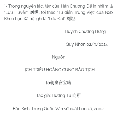
*- Trong nguyên tác, tên của Hán Chương Đế in nhầm là
“Lưu Huyễn”
, tôi theo “Từ điển Trung Việt” của Nxb
刘烜
Khoa học Xã hội ghi là “Lưu Đát”
.
刘炟
Huỳnh Chương Hưng
Quy Nhơn 02/9/2024
Nguồn
LỊCH TRIỂU HOÀNG CUNG BẢO TỊCH
历朝皇宫宝籍
Tác giả: Hướng Tư
向斯
Bắc Kinh: Trung Quốc Văn sử xuất bản xã, 2002.