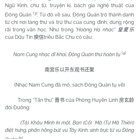
Ngũ Kinh, chư tử, truyện kí, bách gia nghệ thuật của
(3)
Đông Quán
. Từ đó về sau, Đông Quán trở thành danh
từ chỉ nơi tàng thư và trứ thư của cung đình, dùng rộng
rãi trong văn học. Như trong
“Hoàng Hạ nhạc”
皇夏乐
của Dữu Tín
triều Bắc Chu có câu:
庾信
(4)
Nam Cung nhạc dĩ khai, Đông Quán thư hoàn tụ
南宮乐以开东观书还聚
(Nhạc Nam Cung đã mở, sách Đông Quán tụ về)
Trong “Tấn thư”
của Phòng Huyền Linh
晋书
房玄龄
đời Đường:
(Tả) Khâu Minh kí một, Ban (Cố)
Mã (Tư Mã Thiên)
điệt hưng, phấn hồng bút vu Tây Kinh, sính trực từ vu Đông
(5)