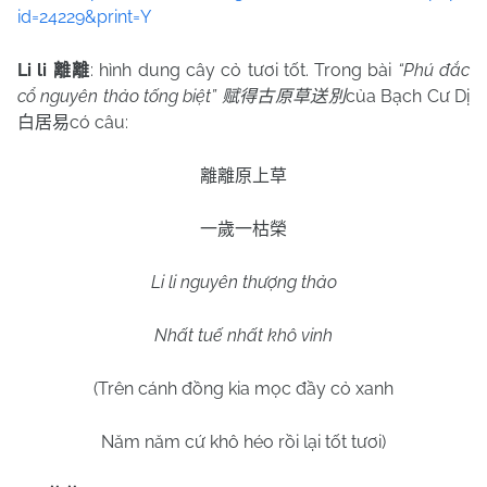
id=24229&print=Y
Li li
: hình dung cây cỏ tươi tốt. Trong bài
“Phú đắc
離離
cổ nguyên thảo tống biệt”
của Bạch Cư Dị
赋得古原草送別
có câu:
白居易
離離原上草
一歲一枯榮
Li li nguyên thượng thảo
Nhất tuế nhất khô vinh
(Trên cánh đồng kia mọc đầy cỏ xanh
Năm năm cứ khô héo rồi lại tốt tươi)