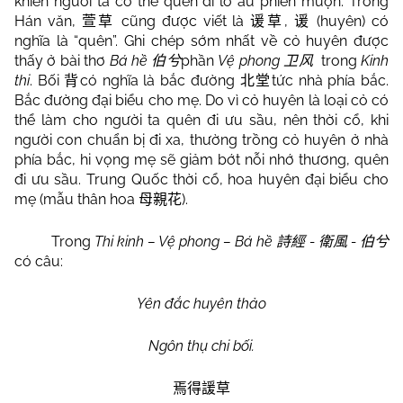
khiến người ta có thể quên đi lo âu phiền muộn. Trong
Hán văn,
cũng được viết là
,
(huyên) có
萱草
谖草
谖
nghĩa là “quên”. Ghi chép sớm nhất về cỏ huyên được
thấy ở bài thơ
Bá hề
phần
Vệ phong
trong
Kinh
伯兮
卫风
thi
. Bối
có nghĩa là bắc đường
tức nhà phía bắc.
背
北堂
Bắc đường đại biểu cho mẹ. Do vì cỏ huyên là loại cỏ có
thể làm cho người ta quên đi ưu sầu, nên thời cổ, khi
người con chuẩn bị đi xa, thường trồng cỏ huyên ở nhà
phía bắc, hi vọng mẹ sẽ giảm bớt nỗi nhớ thương, quên
đi ưu sầu. Trung Quốc thời cổ, hoa huyên đại biểu cho
mẹ (mẫu thân hoa
).
母親花
Trong
Thi kinh – Vệ phong – Bá hề
-
-
詩經
衛風
伯兮
có câu:
Yên đắc huyên thảo
Ngôn thụ chi bối.
焉得諼草