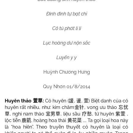
Đình đình tự bạt chi
Cô tú phát li li
Lục hoàng dư nộn sắc
Luyến y y
Huỳnh Chương Hưng
Quy Nhơn 01/8/2014
Huyên thảo
:
Cỏ huyên
(
,
,
)
Biệt danh của cỏ
萱草
諼
谖
萱
huyên rất nhiều, như: kim châm
, vong ưu thảo
金针
忘忧
, nghi nam thảo
, liệu sầu
, tử huyên
,
草
宜男草
疗愁
紫萱
lộc tiễn
, hoàng hoa thái
.... Ta gọi loại hoa này
鹿箭
黄花菜
là “hoa hiên”. Theo truyền thuyết cỏ huyên là loại cỏ