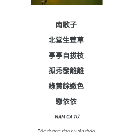
南歌子
北堂生萱草
亭亭自拔枝
孤秀發離離
綠黄餘嫩色
戀依依
NAM CA TỬ
Bắc đường sinh huyên thảo