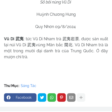
Sổ bôi nùng Vũ Di
Huỳnh Chương Hưng
Quy Nhơn 09/8/2024
Vũ Di
: tức Vũ Di Nham trà
, được sản xuất
武夷
武夷岩茶
tại núi Vũ Di
vùng Mân bắc
. Vũ Di Nham trà là
武夷
閩北
một trong mười đại danh trà của Trung Quốc. Ở đây
mượn chỉ trà.
Thư Mục:
Sáng Tác
Facebook