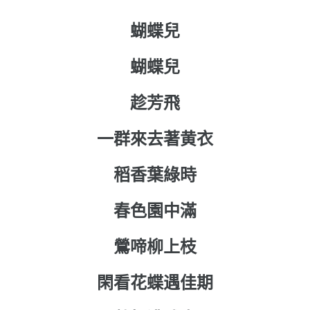
蝴蝶兒
蝴蝶兒
趁芳飛
一群來去著黄衣
稻香葉綠時
春色園中滿
鶯啼柳上枝
閑看花蝶遇佳期