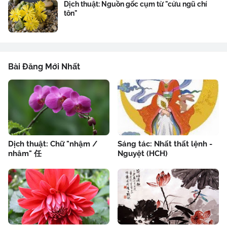
Dịch thuật: Nguồn gốc cụm từ "cửu ngũ chí
tôn"
Bài Đăng Mới Nhất
Dịch thuật: Chữ "nhậm /
Sáng tác: Nhất thất lệnh -
nhâm" 任
Nguyệt (HCH)