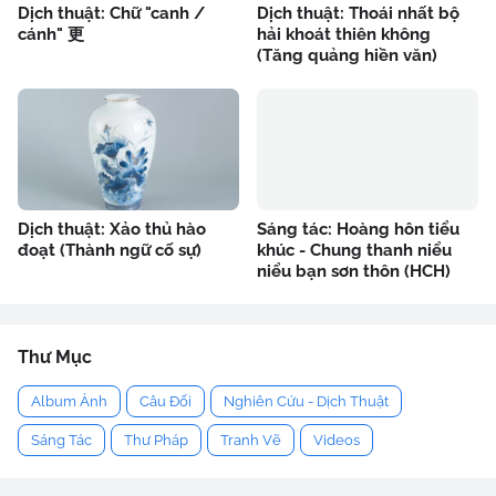
Dịch thuật: Chữ "canh /
Dịch thuật: Thoái nhất bộ
cánh" 更
hải khoát thiên không
(Tăng quảng hiền văn)
Dịch thuật: Xảo thủ hào
Sáng tác: Hoàng hôn tiểu
đoạt (Thành ngữ cố sự)
khúc - Chung thanh niểu
niểu bạn sơn thôn (HCH)
Thư Mục
Album Ảnh
Câu Đối
Nghiên Cứu - Dịch Thuật
Sáng Tác
Thư Pháp
Tranh Vẽ
Videos