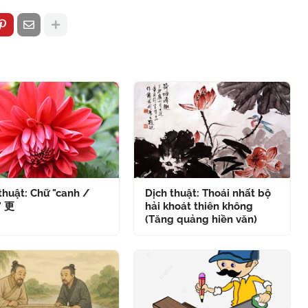
thuật: Chữ "canh /
Dịch thuật: Thoái nhất bộ
" 更
hải khoát thiên không
(Tăng quảng hiền văn)