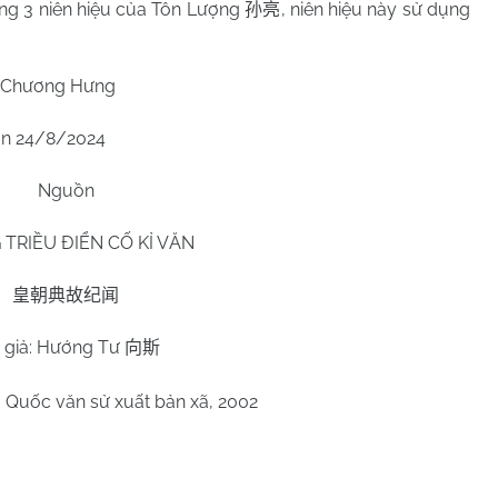
rong 3 niên hiệu của Tôn Lượng
, niên hiệu này sử dụng
孙亮
 Chương Hưng
n 24/8/2024
Nguồn
TRIỀU ĐIỂN CỐ KỈ VĂN
皇朝典故纪闻
 giả: Hướng Tư
向斯
g Quốc văn sử xuất bản xã, 2002