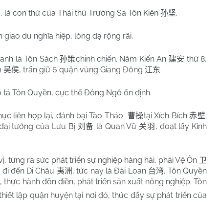
, là con thứ của Thái thú Trường Sa Tôn Kiên
.
谋
孙坚
 giao du nghĩa hiệp, lòng dạ rộng rãi.
 anh là Tôn Sách
chinh chiến. Năm Kiến An
thứ 8,
孙策
建安
u
, trấn giữ 6 quận vùng Giang Đông
.
吴侯
江东
 tá Tôn Quyền, cục thế Đông Ngô ổn định.
hục liên hợp lại, đánh bại Tào Tháo
tại Xích Bích
;
曹操
赤壁
t đại tướng của Lưu Bị
là Quan Vũ
, đoạt lấy Kinh
刘备
关羽
ị, từng ra sức phát triển sự nghiệp hàng hải, phái Vệ Ôn
卫
i đi đến Di Châu
, tức nay là Đài Loan
. Tôn Quyền
夷洲
台湾
p, thực hành đồn điền, phát triển sản xuất nông nghiệp. Tôn
 thiết lập quận huyện tại nơi đó, thúc đẩy sự phát triển của