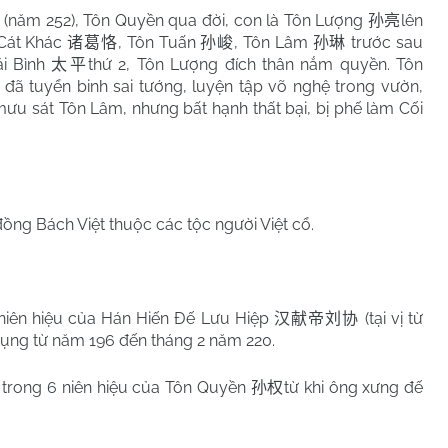
 (năm 252), Tôn Quyền qua đời, con là Tôn Lượng
lên
孙亮
 Cát Khác
, Tôn Tuấn
, Tôn Lâm
trước sau
诸葛恪
孙峻
孙琳
ái Bình
thứ 2, Tôn Lượng đích thân nắm quyền. Tôn
太平
ã tuyển binh sai tướng, luyện tập võ nghệ trong vườn,
ưu sát Tôn Lâm, nhưng bất hạnh thất bại, bị phế làm Cối
đồng Bách Việt thuộc các tộc người Việt cổ.
 7 niên hiệu của Hán Hiến Đế Lưu Hiệp
(tại vị từ
汉献帝刘协
dụng từ năm 196 đến tháng 2 năm 220.
ng trong 6 niên hiệu của Tôn Quyền
từ khi ông xưng đế
孙权