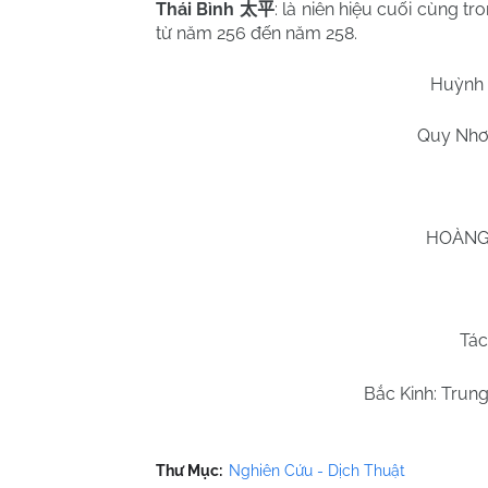
Thái Bình
: là niên hiệu cuối cùng t
太平
từ năm 256 đến năm 258.
Huỳnh
Quy Nhơ
HOÀNG 
Tác
Bắc Kinh: Trun
Thư Mục:
Nghiên Cứu - Dịch Thuật