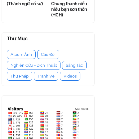
(Thành ngữ cố sự)
Chung thanh niểu
niểu bạn sơn thôn
(HCH)
Thư Mục
Album Ảnh
Câu Đối
Nghiên Cứu - Dịch Thuật
Sáng Tác
Thư Pháp
Tranh Vẽ
Videos