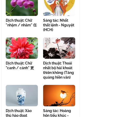
Dịch thuật: Chữ
Sáng tác: Nhất
"nhậm / nhâm" 任
thất lệnh - Nguyệt
(HCH)
Dịch thuật: Chữ
Dịch thuật: Thoái
"canh / cánh" 更
nhất bộ hải khoát
thiên không (Tăng
quảng hiền văn)
Dịch thuật: Xảo
Sáng tác: Hoàng
thủ hào đoạt
hôn tiểu khúc -