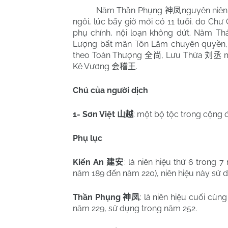
Năm Thần Phụng
nguyên niên
神凤
ngôi, lúc bấy giờ mới có 11 tuổi. do Chư
phụ chính, nội loạn không dứt. Năm Th
Lượng bất mãn Tôn Lâm chuyên quyền, đ
theo Toàn Thượng
, Lưu Thừa
m
全尚
刘丞
Kê Vương
.
会稽王
Chú của người dịch
1- Sơn Việt
: một bộ tộc trong cộng 
山越
Phụ lục
Kiến An
: là niên hiệu thứ 6 trong
建安
năm 189 đến năm 220), niên hiệu này sử 
Thần Phụng
: là niên hiệu cuối cù
神凤
năm 229, sử dụng trong năm 252.