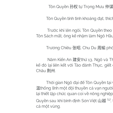
Tôn Quyền
tự Trọng Mưu
孙权
仲
Tôn Quyền tính tình khoáng đạt, thích
Trước khi lên ngôi, Tôn Quyền theo
Tôn Sách mất, ông kế nhậm làm Ngô Hầ
Trương Chiêu
, Chu Du
phò
张昭
周瑜
Năm Kiến An
thứ 13, Ngô và T
建安
kế đó lại liên kết với Tào đánh Thục, giế
Châu
.
荆州
Thời gian Ngô đại đế Tôn Quyền tại v
thống lĩnh một đội thuyền cả vạn ngườ
温
lại thiết lập chức quan coi về nông nghiệ
(1)
Quyền sau khi bình định Sơn Việt
,
山越
cả một vùng.