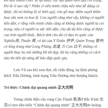
khi làm thành chiếc xe lại được các đạt quan hiển quý coi trọng.
Đó là vì sao vậy? Nhân vì viên minh châu nếu như dễ dàng có
được, thì nó không lộ vẻ hiển quý, còn gỗ mục điểm xuyết thêm
hoa văn xem ra hoa lệ. Con người cũng như vậy, không có người
tiến dẫn, e rằng viên minh châu cũng sẽ không được người ta coi
trọng; nếu có người ra sức tiến dẫn, cho dù tài hèn cũng sẽ được
cao hơn người khác. Bách tính cho dù có đạo trị quốc của
Nghiêu
尧
, Thuấn
舜
, có tài của Y Doãn
伊尹
, Quản Trọng
管仲
,
có lòng trung như Long Phùng
龙逢
, Tỉ Can
比干
, không có
người thay họ nói những lời tốt đẹp, thì họ cũng không có cách
nào thi tiển tài năng để báo đáp quốc gia.
Lưu Vũ sau khi xem thư, rất chấn động, hạ lệnh phóng
thích Trâu Dương, kính trọng Trâu Dương như thượng khách.
Tri thức: Chính đại quang minh
正大光明
Trong chính điện của cung Càn Thanh
乾清
ở Bắc Kinh
北
京
có treo tấm biển “Chính đại quang minh”
正大光明
do hoàng