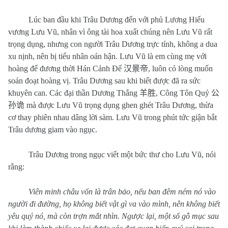
Lúc ban đầu khi Trâu Dương đến với phủ Lương Hiếu
vương Lưu Vũ, nhân vì ông tài hoa xuất chúng nên Lưu Vũ rất
trọng dụng, nhưng con người Trâu Dương trực tính, không a dua
xu nịnh, nên bị tiểu nhân oán hận. Lưu Vũ là em cùng mẹ với
hoàng đế đương thời Hán Cảnh Đế
汉景帝
, luôn có lòng muốn
soán đoạt hoàng vị. Trâu Dương sau khi biết được đã ra sức
khuyên can. Các đại thần Dương Thắng
羊胜
, Công Tôn Quỷ
公
孙诡
mà được Lưu Vũ trọng dụng ghen ghét Trâu Dương, thừa
cơ thay phiên nhau dâng lời sàm. Lưu Vũ trong phút tức giận bắt
Trâu dương giam vào ngục.
Trâu Dương trong ngục viết một bức thư cho Lưu Vũ, nói
rằng:
Viên minh châu vốn là trân bảo, nếu ban đêm ném nó vào
người đi đường, họ không biết vật gì va vào mình, nên không biết
yêu quý nó, mà còn trợn mắt nhìn. Ngược lại, một số gỗ mục sau