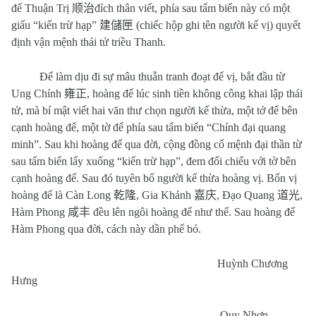
đế Thuận Trị
顺治
đích thân viết, phía sau tấm biển này có một
giấu “kiến trừ hạp”
建儲匣
(chiếc hộp ghi tên người kế vị) quyết
định vận mệnh thái tử triều Thanh.
Để làm dịu đi sự mâu thuẫn tranh đoạt đế vị, bắt đầu từ
Ung Chính
雍正
, hoàng đế lúc sinh tiền không công khai lập thái
tử, mà bí mật viết hai văn thư chọn người kế thừa, một tở để bên
cạnh hoàng đế, một tờ để phía sau tấm biển “Chính đại quang
minh”. Sau khi hoàng đế qua đời, cộng đồng cố mệnh đại thần từ
sau tấm biển lấy xuống “kiến trừ hạp”, đem đối chiếu với tờ bên
cạnh hoàng đế. Sau đó tuyên bố người kế thừa hoàng vị. Bốn vị
hoàng đế là Càn Long
乾隆
, Gia Khánh
嘉庆
, Đạo Quang
道光
,
Hàm Phong
咸丰
đều lên ngôi hoàng đế như thế. Sau hoàng đế
Hàm Phong qua đời, cách này dần phế bỏ.
Huỳnh Chương
Hưng
Quy Nhơn