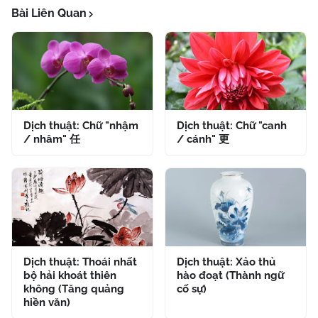
Bài Liên Quan
Dịch thuật: Chữ "nhậm
Dịch thuật: Chữ "canh
/ nhâm" 任
/ cánh" 更
Dịch thuật: Thoái nhất
Dịch thuật: Xảo thủ
bộ hải khoát thiên
hào đoạt (Thành ngữ
không (Tăng quảng
cố sự)
hiền văn)