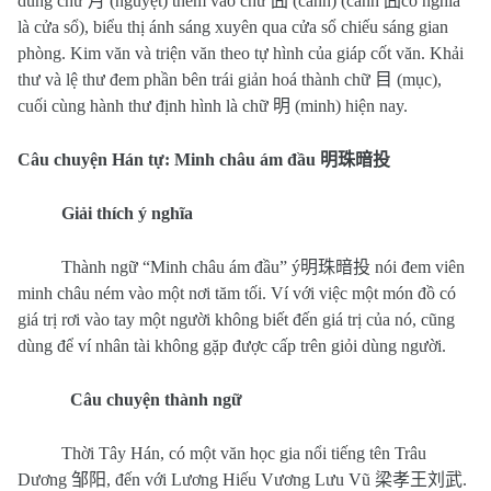
dùng chữ
月
(nguyệt) thêm vào chữ
囧
(cảnh) (cảnh
囧
có nghĩa
là cửa sổ), biểu thị ánh sáng xuyên qua cửa sổ chiếu sáng gian
phòng. Kim văn và triện văn theo tự hình của giáp cốt văn. Khải
thư và lệ thư đem phần bên trái giản hoá thành chữ
目
(mục),
cuối cùng hành thư định hình là chữ
明
(minh) hiện nay.
Câu chuyện Hán tự: Minh châu ám đầu
明珠暗投
Giải thích ý nghĩa
Thành ngữ “Minh châu ám đầu” ý
明珠暗投
nói đem viên
minh châu ném vào một nơi tăm tối. Ví với việc một món đồ có
giá trị rơi vào tay một người không biết đến giá trị của nó, cũng
dùng để ví nhân tài không gặp được cấp trên giỏi dùng người.
Câu chuyện thành ngữ
Thời Tây Hán, có một văn học gia nổi tiếng tên Trâu
Dương
邹阳
, đến với Lương Hiếu Vương Lưu Vũ
梁孝王刘武
.