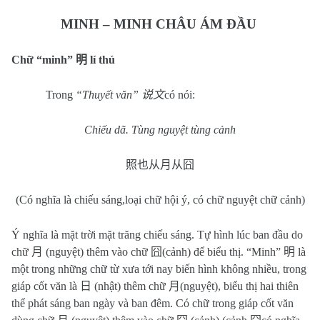
MINH – MINH CHÂU ÁM ĐẦU
Chữ “minh”
明
lí thú
Trong
“Thuyết văn”
说文
có nói:
Chiếu dã. Tùng nguyệt tùng cảnh
照也从月从囧
(Có nghĩa là chiếu sáng,loại chữ hội ý, có chữ nguyệt chữ cảnh)
Ý nghĩa là mặt trời mặt trăng chiếu sáng. Tự hình lúc ban đầu do
chữ
月
(nguyệt) thêm vào chữ
囧
(cảnh) để biểu thị. “Minh”
明
là
một trong những chữ từ xưa tới nay biến hình không nhiều, trong
giáp cốt văn là
日
(nhật) thêm chữ
月
(nguyệt), biểu thị hai thiên
thể phát sáng ban ngày và ban đêm. Có chữ trong giáp cốt văn