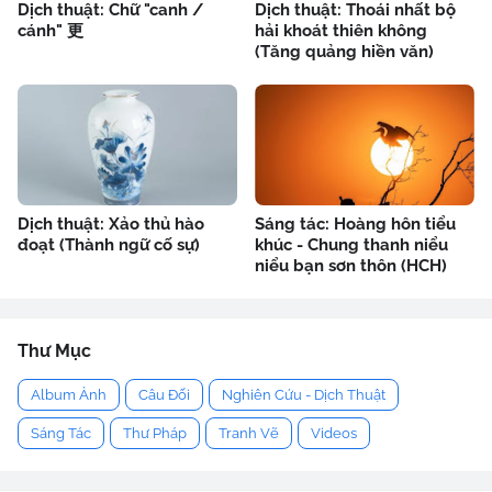
Dịch thuật: Chữ "canh /
Dịch thuật: Thoái nhất bộ
cánh" 更
hải khoát thiên không
(Tăng quảng hiền văn)
Dịch thuật: Xảo thủ hào
Sáng tác: Hoàng hôn tiểu
đoạt (Thành ngữ cố sự)
khúc - Chung thanh niểu
niểu bạn sơn thôn (HCH)
Thư Mục
Album Ảnh
Câu Đối
Nghiên Cứu - Dịch Thuật
Sáng Tác
Thư Pháp
Tranh Vẽ
Videos