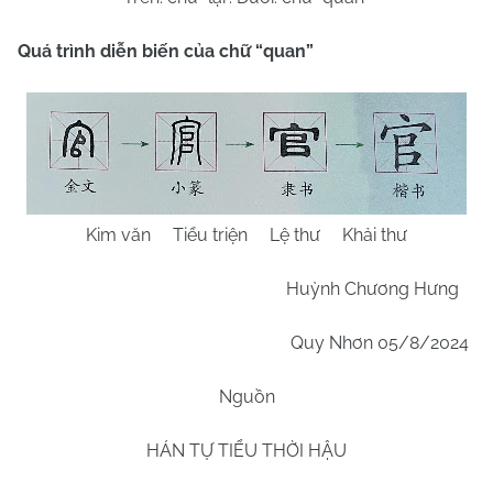
Quá trình diễn biến của chữ “
quan
”
Kim văn Tiểu triện Lệ thư Khải thư
Huỳnh Chương Hưng
Quy Nhơn
05/8
/2024
Nguồn
HÁN TỰ TIỂU THỜI HẬU