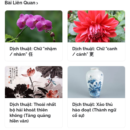
Bài Liên Quan
Dịch thuật: Chữ "nhậm
Dịch thuật: Chữ "canh
/ nhâm" 任
/ cánh" 更
Dịch thuật: Thoái nhất
Dịch thuật: Xảo thủ
bộ hải khoát thiên
hào đoạt (Thành ngữ
không (Tăng quảng
cố sự)
hiền văn)