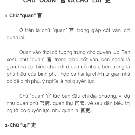
CHỮ “QUAN”
VÀ CHỮ “LẠI”
官
吏
1-Chữ “quan”
官
Ở trên là chữ “quan”
trong giáp cốt văn, chỉ
官
quan lại.
Quan vào thời cổ tượng trưng cho quyền lực. Bạn
xem, chữ “quan”
trong giáp cốt văn, bên ngoài là
官
gian nhà đại biểu cho nơi ở của cổ nhân, bên trong là
phù hiệu của binh phù, hợp cả hai lại chính là gian nhà
có để binh phù, ý nghĩa là nơi quyền lực.
Chữ “quan”
lúc ban đầu chỉ địa phương, ví dụ
官
như quan phủ
, quan thự
, về sau dần biểu thị
官府
官署
người có quyền lực, như quan lại
…
官吏
2-Chữ “lại”
吏