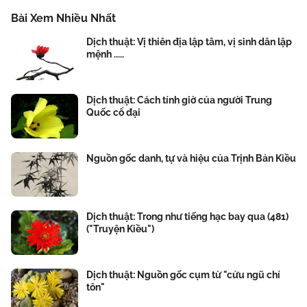
Bài Xem Nhiều Nhất
Dịch thuật: Vị thiên địa lập tâm, vị sinh dân lập
mệnh .....
Dịch thuật: Cách tính giờ của người Trung
Quốc cổ đại
Nguồn gốc danh, tự và hiệu của Trịnh Bản Kiều
Dịch thuật: Trong như tiếng hạc bay qua (481)
("Truyện Kiều")
Dịch thuật: Nguồn gốc cụm từ "cửu ngũ chí
tôn"