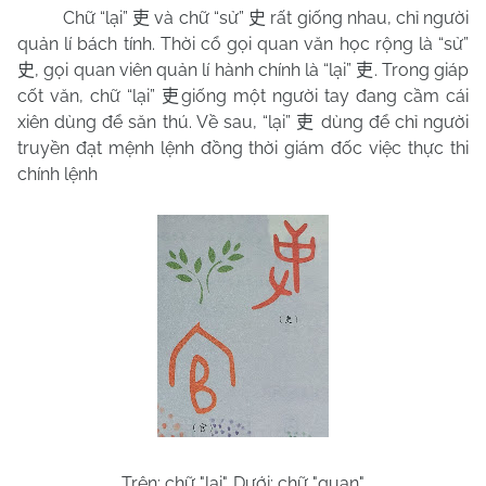
Chữ “lại”
và chữ “sử”
rất giống nhau, chỉ người
吏
史
quản lí bách tính. Thời cổ gọi quan văn học rộng là “sử”
, gọi quan viên quản lí hành chính là “lại”
. Trong giáp
史
吏
cốt văn, chữ “lại”
giống một người tay đang cầm cái
吏
xiên dùng để săn thú. Về sau, “lại”
dùng để chỉ người
吏
truyền đạt mệnh lệnh đồng thời giám đốc việc thực thi
chính lệnh
Trên: chữ "lại". Dưới: chữ "quan"