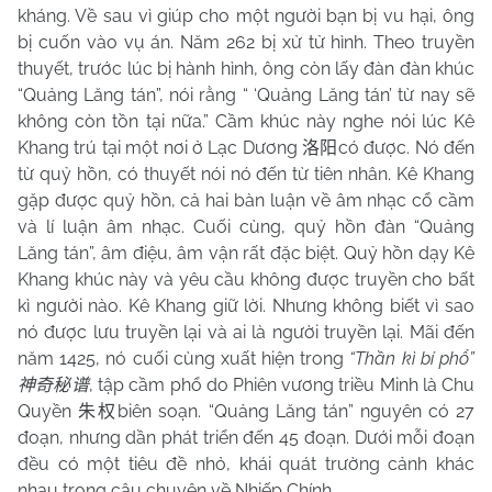
kháng. Về sau vì giúp cho một người bạn bị vu hại, ông
bị cuốn vào vụ án. Năm 262 bị xử tử hình. Theo truyền
thuyết, trước lúc bị hành hình, ông còn lấy đàn đàn khúc
“Quảng Lăng tán”, nói rằng “ ‘Quảng Lăng tán’ từ nay sẽ
không còn tồn tại nữa.” Cầm khúc này nghe nói lúc Kê
Khang trú tại một nơi ở Lạc Dương
có được. Nó đến
洛阳
từ quỷ hồn, có thuyết nói nó đến từ tiên nhân. Kê Khang
gặp được quỷ hồn, cả hai bàn luận về âm nhạc cổ cầm
và lí luận âm nhạc. Cuối cùng, quỷ hồn đàn “Quảng
Lăng tán”, âm điệu, âm vận rất đặc biệt. Quỷ hồn dạy Kê
Khang khúc này và yêu cầu không được truyền cho bất
kì người nào. Kê Khang giữ lời. Nhưng không biết vì sao
nó được lưu truyền lại và ai là người truyền lại. Mãi đến
năm 1425, nó cuối cùng xuất hiện trong
“Thần kì bí phổ”
, tập cầm phổ do Phiên vương triều Minh là Chu
神奇秘谱
Quyền
biên soạn. “Quảng Lăng tán” nguyên có 27
朱权
đoạn, nhưng dần phát triển đến 45 đoạn. Dưới mỗi đoạn
đều có một tiêu đề nhỏ, khái quát trường cảnh khác
nhau trong câu chuyện về Nhiếp Chính.