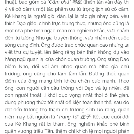
thuật, bao gồm cả
“Cầm phú”
(thiên tản văn đầy thi
琴赋
ý về cổ cầm), một tác phẩm ưu tú trọng lịch sử cổ cầm.
Kê Khang là người giỏi đàn, lại là tác gia nhạy bén, yêu
thích Đạo giáo, chính trực trung thực, nhưng ông cũng là
một nhà phê bình ngạo mạn mà nghiêm khắc, vừa nhắm
đến
tư tưởng Nho gia truyền thống, vừa nhắm đến cuộc
sống cung đình. Ông được trao chức quan cao nhưng lại
viết thư cự tuyệt, lên tiếng rằng bản thân không dự vào
hàng ngũ quan lại của chốn quan trường. Ông sùng Đạo
biếm Nho, đối với âm nhạc quan mà Nho gia chủ
trương, ông cũng cho làm lầm lẫn. Đương thời, quan
điểm của ông mang tính khiêu chiến cực mạnh. Theo
ông, con người cần câu thông với Đạo và tự nhiên, để
con người thoát li khỏi dục vọng nhất thời ở thế gian,
dùng phương thức tốt nhất để kiện toàn thân thể, sau đó
đạt đến trường thọ thậm chí trường sinh. Rõ ràng, quan
niệm này bắt nguồn từ
“Trang Tử”
. Kết cục cuối đời
庄子
của Kê Khang rất bi thảm, ông nghiêm khắc phê bình
quân vương triều Tấn, thậm chí khích lệ mọi người phản