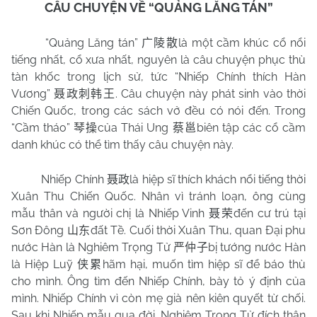
CÂU CHUYỆN VỀ “QUẢNG LĂNG TÁN”
“Quảng Lăng tán”
là một cầm khúc cổ nổi
广陵散
tiếng nhất, cổ xưa nhất, nguyên là câu chuyện phục thù
tàn khốc trong lịch sử, tức “Nhiếp Chính thích Hàn
Vương”
. Câu chuyện này phát sinh vào thời
聂政刺韩王
Chiến Quốc, trong các sách vở đều có nói đến. Trong
“Cầm tháo”
của Thái Ung
biên tập các cổ cầm
琴操
蔡邕
danh khúc có thể tìm thấy câu chuyện này.
Nhiếp Chính
là hiệp sĩ thích khách nổi tiếng thời
聂政
Xuân Thu Chiến Quốc. Nhân vì tránh loạn, ông cùng
mẫu thân và người chị là Nhiếp Vinh
đến cư trú tại
聂荣
Sơn Đông
đất Tề. Cuối thời Xuân Thu, quan Đại phu
山东
nước Hàn là Nghiêm Trọng Tử
bị tướng nước Hàn
严仲子
là Hiệp Luỹ
hãm hại, muốn tìm hiệp sĩ để báo thù
侠累
cho mình. Ông tìm đến Nhiếp Chính, bày tỏ ý định của
mình. Nhiếp Chính vì còn mẹ già nên kiên quyết từ chối.
Sau khi Nhiếp mẫu qua đời, Nghiêm Trọng Tử đích thân