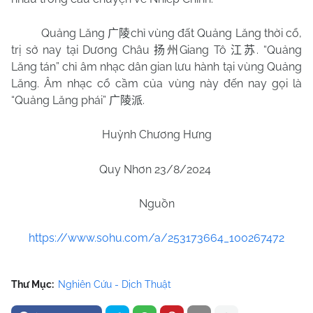
Quảng Lăng
chỉ vùng đất Quảng Lăng thời cổ,
广陵
trị sở nay tại Dương Châu
Giang Tô
. “Quảng
扬州
江苏
Lăng tán” chỉ âm nhạc dân gian lưu hành tại vùng Quảng
Lăng. Âm nhạc cổ cầm của vùng này đến nay gọi là
“Quảng Lăng phái”
.
广陵派
Huỳnh Chương Hưng
Quy Nhơn 23/8/2024
Nguồn
https://www.sohu.com/a/253173664_100267472
Thư Mục:
Nghiên Cứu - Dịch Thuật