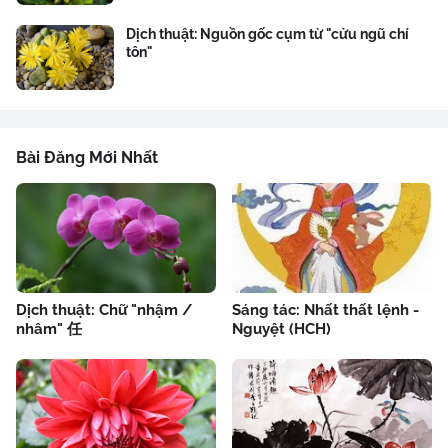
Dịch thuật: Nguồn gốc cụm từ "cửu ngũ chí
tôn"
Bài Đăng Mới Nhất
Dịch thuật: Chữ "nhậm /
Sáng tác: Nhất thất lệnh -
nhâm" 任
Nguyệt (HCH)