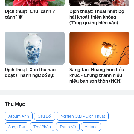
Dịch thuật: Chữ "canh /
Dịch thuật: Thoái nhất bộ
cánh" 更
hải khoát thiên không
(Tăng quảng hiền văn)
Dịch thuật: Xảo thủ hào
Sáng tác: Hoàng hôn tiểu
đoạt (Thành ngữ cố sự)
khúc - Chung thanh niểu
niểu bạn sơn thôn (HCH)
Thư Mục
Album Ảnh
Câu Đối
Nghiên Cứu - Dịch Thuật
Sáng Tác
Thư Pháp
Tranh Vẽ
Videos