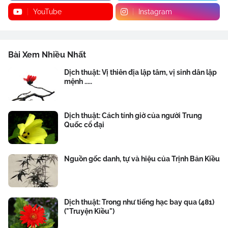
YouTube
Instagram
Bài Xem Nhiều Nhất
Dịch thuật: Vị thiên địa lập tâm, vị sinh dân lập
mệnh .....
Dịch thuật: Cách tính giờ của người Trung
Quốc cổ đại
Nguồn gốc danh, tự và hiệu của Trịnh Bản Kiều
Dịch thuật: Trong như tiếng hạc bay qua (481)
("Truyện Kiều")