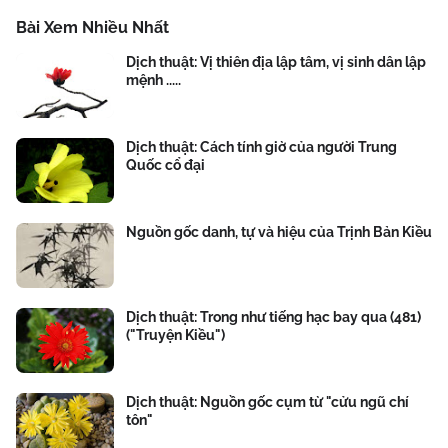
Bài Xem Nhiều Nhất
Dịch thuật: Vị thiên địa lập tâm, vị sinh dân lập
mệnh .....
Dịch thuật: Cách tính giờ của người Trung
Quốc cổ đại
Nguồn gốc danh, tự và hiệu của Trịnh Bản Kiều
Dịch thuật: Trong như tiếng hạc bay qua (481)
("Truyện Kiều")
Dịch thuật: Nguồn gốc cụm từ "cửu ngũ chí
tôn"