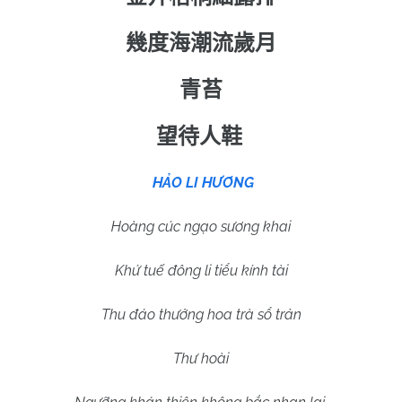
幾度海潮流歲月
青苔
望待人鞋
HẢO LI HƯƠNG
Hoàng cúc ngạo sương khai
Khứ tuế đông li tiểu kính tài
Thu đáo thưởng hoa trà sổ trản
Thư hoài