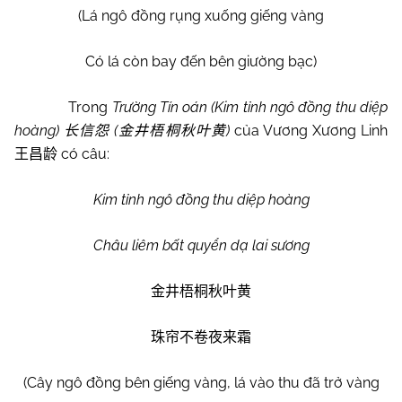
(Lá ngô đồng rụng xuống giếng vàng
Có lá còn bay đến bên giường bạc)
Trong
Trường Tín oán (Kim tỉnh ngô đồng thu diệp
hoàng)
(
)
của Vương Xương Linh
长信怨
金井梧桐秋叶黄
có câu:
王昌龄
Kim tỉnh ngô đồng thu diệp hoàng
Châu liêm bất quyển dạ lai sương
金井梧桐秋叶黄
珠帘不卷夜来霜
(Cây ngô đồng bên giếng vàng, lá vào thu đã trở vàng