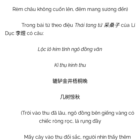
Rèm châu không cuốn lên, đêm mang sương đến)
Trong bài từ theo điệu
Thái tang tử
của Lí
采桑子
Dục
có câu:
李煜
Lộc lô kim tỉnh ngô đồng vãn
Kỉ thụ kinh thu
辘轳金井梧桐晚
几树惊秋
(Trời vào thu đã lâu, ngô đồng bên giếng vàng có
chiếc ròng rọc, lá rụng đầy
Mấy cây vào thu đổi sắc, người nhìn thấy thêm