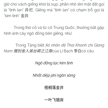
giữ cho vách giếng khỏi bị sụp, phần nhô lên mặt đất gọi
là “tỉnh lan”
. Giếng mà “tỉnh lan” có chạm trỗ gọi là
井栏
“kim tỉnh”
.
金井
Trong thơ cổ và từ cổ Trung Quốc, thường bắt gặp
hình ảnh cây ngô đồng bên giếng, như:
Trong Tặng biệt
Xá nhân đệ Thai Khanh chi Giang
Nam
của Lí Bạch
có câu:
赠別舍人弟台卿之江南
李白
Ngô đồng lạc kim tỉnh
Nhất diệp phi ngân sàng
梧桐落金井
一叶飞银床