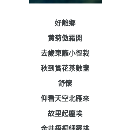
好離鄉
黄菊傲霜開
去歲東籬小徑栽
秋到賞花茶數盞
舒懷
仰看天空北雁來
故里起塵埃
金井梧桐細露排