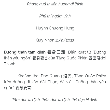
Phong quá trì liên hương dĩ thịnh
Phú thi ngâm vịnh
Huỳnh Chương Hưng
Quy Nhơn 11/9/2023
Dưỡng thân tam định
: Điển xuất từ “Dưỡng
養身三定
thân yếu ngôn”
của Tăng Quốc Phiên
đời
養身要言
曾國藩
Thanh.
Khoảng thời Đạo Quang
, Tăng Quốc Phiên
道光
trên đường đi vào đất Thục, đã viết “Dưỡng thân yếu
ngôn”
:
養身要言
Tâm dục kì định, thần dục kì định, thể dục kì định.