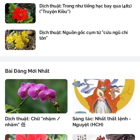
Dịch thuật: Trong như tiếng hạc bay qua (481)
("Truyện Kiều")
Dịch thuật: Nguồn gốc cụm từ "cửu ngũ chí
tôn"
Bài Đăng Mới Nhất
Dịch thuật: Chữ "nhậm /
Sáng tác: Nhất thất lệnh -
nhâm" 任
Nguyệt (HCH)