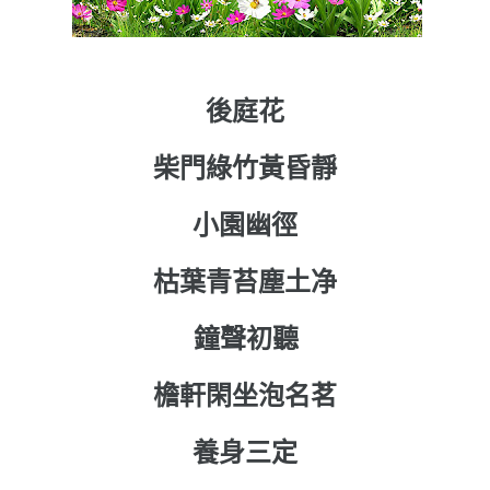
後庭花
柴門綠竹黃昏靜
小園幽徑
枯葉青苔塵土净
鐘聲初聽
檐軒閑坐泡名茗
養身三定