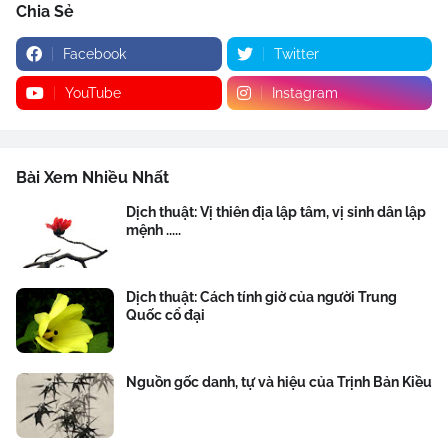
Chia Sẻ
Facebook
Twitter
YouTube
Instagram
Bài Xem Nhiều Nhất
Dịch thuật: Vị thiên địa lập tâm, vị sinh dân lập
mệnh .....
Dịch thuật: Cách tính giờ của người Trung
Quốc cổ đại
Nguồn gốc danh, tự và hiệu của Trịnh Bản Kiều