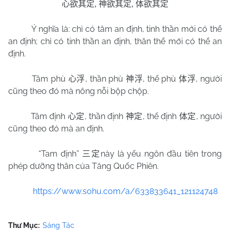
心欲其定
,
神欲其定
,
体欲其定
Ý nghĩa là: chỉ có tâm an định, tinh thần mới có thể
an định; chỉ có tinh thần an định, thân thể mới có thể an
định.
Tâm phù
, thần phù
, thể phù
, người
心浮
神浮
体浮
cũng theo đó mà nông nỗi bộp chộp.
Tâm định
, thần định
, thể định
, người
心定
神定
体定
cũng theo đó mà an định.
“Tam định”
này là yếu ngôn đầu tiên trong
三定
phép dưỡng thân của Tăng Quốc Phiên.
https://www.sohu.com/a/633833641_121124748
Thư Mục:
Sáng Tác