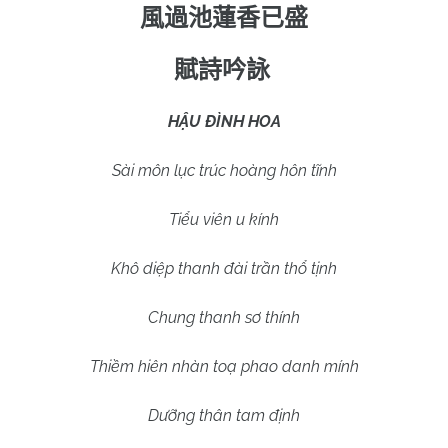
風過池蓮香已盛
賦詩吟詠
HẬU ĐÌNH HOA
Sài môn lục trúc hoàng hôn tĩnh
Tiểu viên u kính
Khô diệp thanh đài trần thổ tịnh
Chung thanh sơ thính
Thiềm hiên nhàn toạ phao danh mính
Dưỡng thân tam định