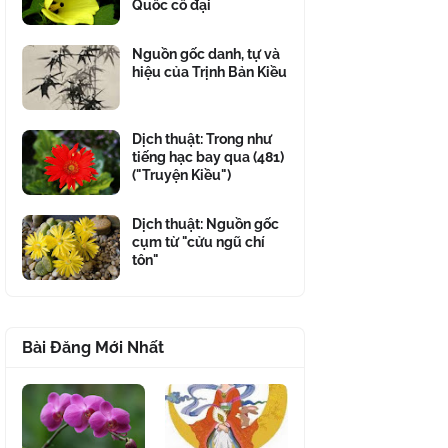
Quốc cổ đại
Nguồn gốc danh, tự và
hiệu của Trịnh Bản Kiều
Dịch thuật: Trong như
tiếng hạc bay qua (481)
("Truyện Kiều")
Dịch thuật: Nguồn gốc
cụm từ "cửu ngũ chí
tôn"
Bài Đăng Mới Nhất