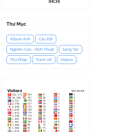
(HCH)
Thư Mục
Album Ảnh
Câu Đối
Nghiên Cứu - Dịch Thuật
Sáng Tác
Thư Pháp
Tranh Vẽ
Videos