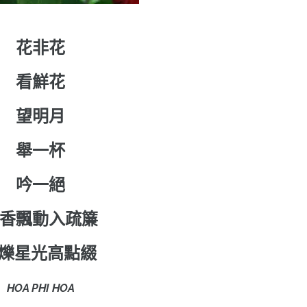
花非花
看鮮花
望明月
舉一杯
吟一絕
香飄動入疏簾
爍星光高點綴
HOA PHI HOA