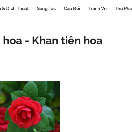
 & Dịch Thuật
Sáng Tác
Câu Đối
Tranh Vẽ
Thư Ph
 hoa - Khan tiên hoa