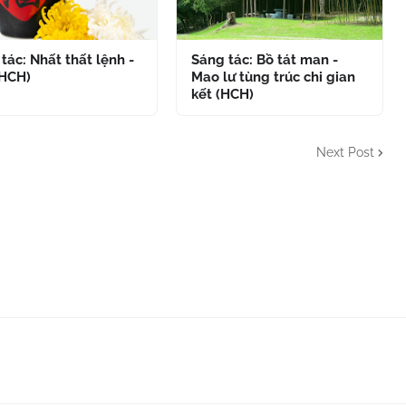
tác: Nhất thất lệnh -
Sáng tác: Bồ tát man -
(HCH)
Mao lư tùng trúc chi gian
kết (HCH)
Next Post