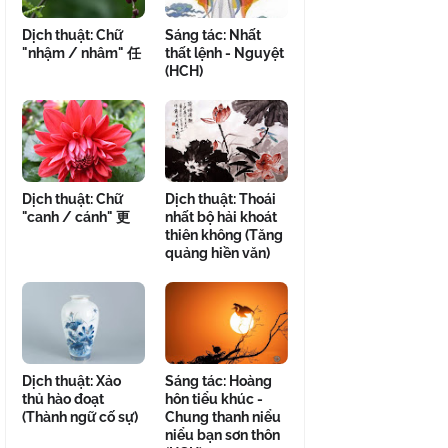
Dịch thuật: Chữ
Sáng tác: Nhất
"nhậm / nhâm" 任
thất lệnh - Nguyệt
(HCH)
Dịch thuật: Chữ
Dịch thuật: Thoái
"canh / cánh" 更
nhất bộ hải khoát
thiên không (Tăng
quảng hiền văn)
Dịch thuật: Xảo
Sáng tác: Hoàng
thủ hào đoạt
hôn tiểu khúc -
(Thành ngữ cố sự)
Chung thanh niểu
niểu bạn sơn thôn