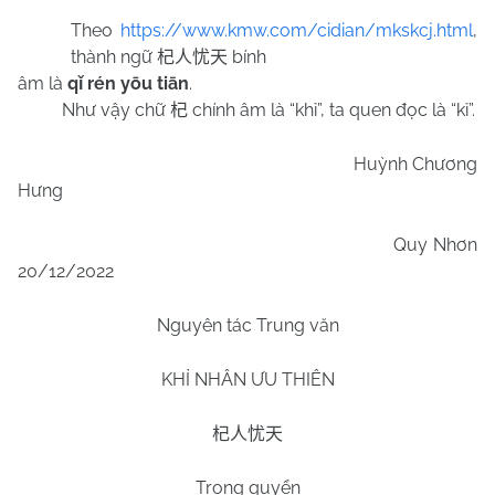
Theo
https://www.kmw.com/cidian/mkskcj.html
,
thành ngữ
bính
杞人忧天
âm là
qǐ rén yōu tiān
.
Như vậy chữ
chính âm là “khỉ”, ta quen đọc là “kỉ”.
杞
Huỳnh Chương
Hưng
Quy Nhơn
20/12/2022
Nguyên tác Trung văn
KHỈ NHÂN ƯU THIÊN
杞人忧天
Trong quyển