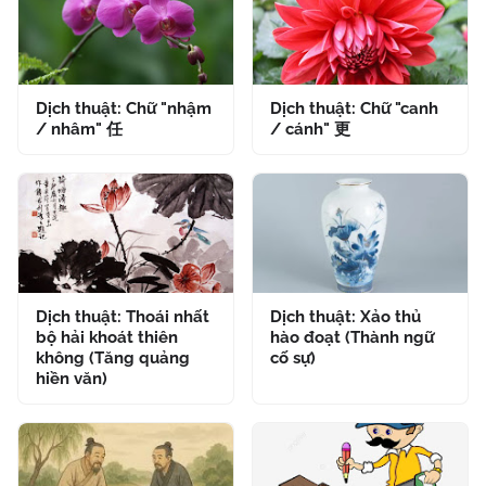
Dịch thuật: Chữ "nhậm
Dịch thuật: Chữ "canh
/ nhâm" 任
/ cánh" 更
Dịch thuật: Thoái nhất
Dịch thuật: Xảo thủ
bộ hải khoát thiên
hào đoạt (Thành ngữ
không (Tăng quảng
cố sự)
hiền văn)