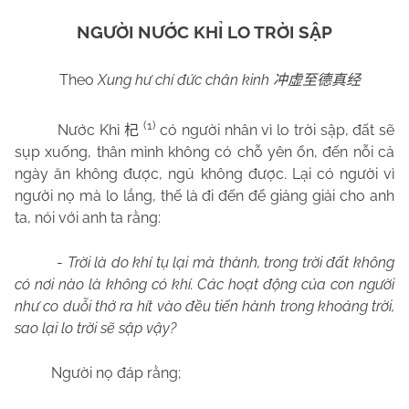
NGƯỜI NƯỚC KHỈ LO TRỜI SẬP
Theo
Xung hư chí đức chân kinh
冲虚至德真经
(1)
Nước Khỉ
có người nhân vì lo trời sập, đất sẽ
杞
sụp xuống, thân mình không có chỗ yên ổn, đến nỗi cả
ngày ăn không được, ngủ không được. Lại có người vì
người nọ mà lo lắng, thế là đi đến để giảng giải cho anh
ta, nói với anh ta rằng:
-
Trời là do khí tụ lại mà thành, trong trời đất không
có nơi nào là không có khí. Các hoạt động của con người
như co duỗi thở ra hít vào đều tiến hành trong khoảng trời,
sao lại lo trời sẽ sập vậy?
Người nọ đáp rằng;