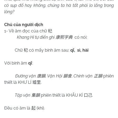
có sụp đổ hay không, chúng ta hà tất phải lo lắng trong
lòng?
Chú của người dịch
1- Về âm đọc của chữ
杞
Khang Hi tự điển ghi
có nói:
康熙字典
Chữ
có mấy bính âm sau:
qǐ,
sì, hài
杞
Với bính âm
qǐ
:
Đường vận
, Vận Hội
, Chính vận
phiên
唐韻
韻會
正韻
thiết là KHƯ LÍ
.
墟里
Tập vận
phiên thiết là KHẨU KỈ
.
集韻
口己
Đều có âm là
(khỉ).
起