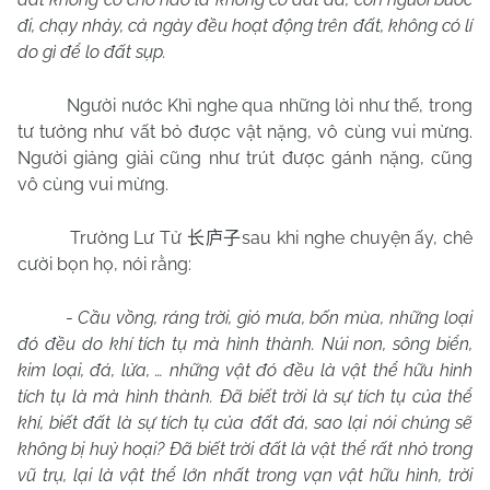
đi, chạy nhảy, cả ngày đều hoạt động trên đất, không có lí
do gì để lo đất sụp.
Người nước Khỉ nghe qua những lời như thế, trong
tư tưởng như vất bỏ được vật nặng, vô cùng vui mừng.
Người giảng giải cũng như trút được gánh nặng, cũng
vô cùng vui mừng.
Trường Lư Tử
sau khi nghe chuyện ấy, chê
长庐子
cười bọn họ, nói rằng:
-
Cầu vồng, ráng trời, gió mưa, bốn mùa, những loại
đó đều do khí tích tụ mà hình thành. Núi non, sông biển,
kim loại, đá, lửa, … những vật đó đều là vật thể hữu hình
tích tụ là mà hình thành. Đã biết trời là sự tích tụ của thể
khí, biết đất là sự tích tụ của đất đá, sao lại nói chúng sẽ
không bị huỷ hoại? Đã biết trời đất là vật thể rất nhỏ trong
vũ trụ, lại là vật thể lớn nhất trong vạn vật hữu hình, trời