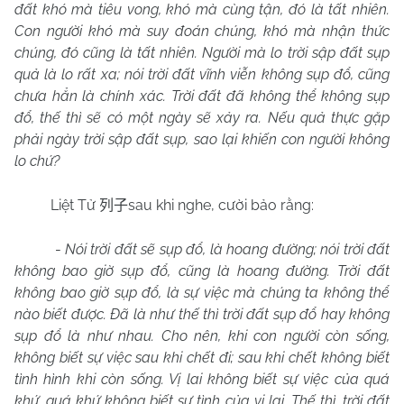
đất khó mà tiêu vong, khó mà cùng tận, đó là tất nhiên.
Con người khó mà suy đoán chúng, khó mà nhận thức
chúng, đó cũng là tất nhiên. Người mà lo trời sập đất sụp
quả là lo rất xa; nói trời đất vĩnh viễn không sụp đổ, cũng
chưa hẳn là chính xác. Trời đất đã không thể không sụp
đổ, thế thì sẽ có một ngày sẽ xảy ra. Nếu quả thực gặp
phải ngày trời sập đất sụp, sao lại khiến con người không
lo chứ?
Liệt Tử
sau khi nghe, cười bảo rằng:
列子
-
Nói trời đất sẽ sụp đổ, là hoang đường; nói trời đất
không bao giờ sụp đổ, cũng là hoang đường. Trời đất
không bao giờ sụp đổ, là sự việc mà chúng ta không thể
nào biết được. Đã là như thế thì trời đất sụp đổ hay không
sụp đổ là như nhau. Cho nên, khi con người còn sống,
không biết sự việc sau khi chết đi; sau khi chết không biết
tình hình khi còn sống. Vị lai không biết sự việc của quá
khứ, quá khứ không biết sự tình của vị lai. Thế thì, trời đất