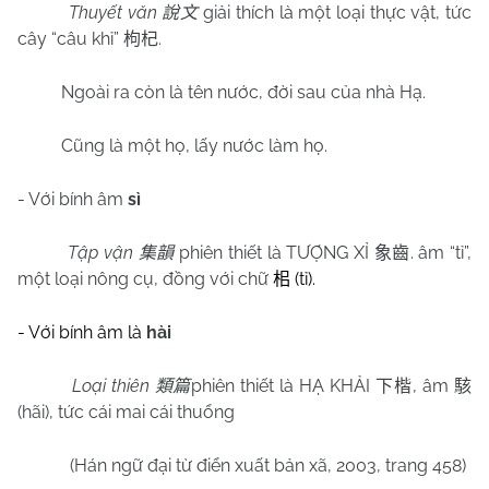
Thuyết văn
giải thích là một loại thực vật, tức
說文
cây “câu khỉ”
.
枸杞
Ngoài ra còn là tên nước, đời sau của nhà Hạ.
Cũng là một họ, lấy nước làm họ.
- Với bính âm
sì
Tập vận
phiên thiết là TƯỢNG XỈ
. âm “tỉ”,
集韻
象齒
một loại nông cụ, đồng với chữ
(tỉ).
㭒
- Với bính âm là
hài
Loại thiên
phiên thiết là HẠ KHẢI
, âm
類篇
下楷
駭
(hãi), tức cái mai cái thuổng
(Hán ngữ đại từ điển xuất bản xã, 2003, trang 458)