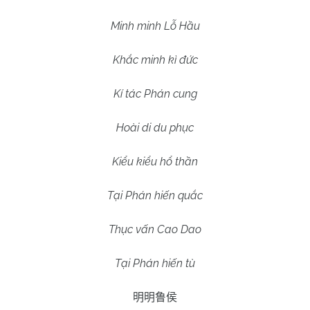
Minh minh Lỗ Hầu
Khắc minh kì đức
Kí tác Phán cung
Hoài di du phục
Kiểu kiểu hổ thần
Tại Phán hiến quắc
Thục vấn Cao Dao
Tại Phán hiến tù
明明鲁侯