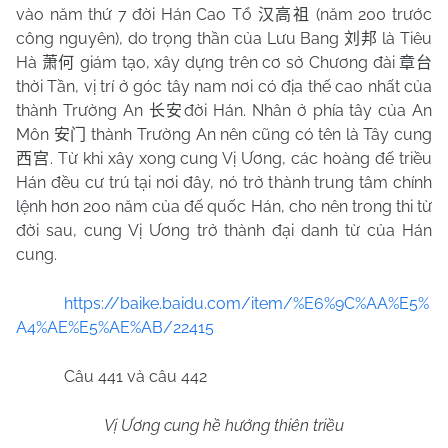
vào năm thứ 7 đời Hán Cao Tổ
(năm 200 trước
汉高祖
công nguyên), do trọng thần của Lưu Bang
là Tiêu
刘邦
Hà
giám tạo, xây dựng trên cơ sở Chương đài
萧何
章台
thời Tần, vị trí ở góc tây nam nơi có địa thế cao nhất của
thành Trường An
đời Hán. Nhân ở phía tây của An
长安
Môn
thành Trường An nên cũng có tên là Tây cung
安门
. Từ khi xây xong cung Vị Ương, các hoàng đế triều
西宫
Hán đều cư trú tại nơi đây, nó trở thành trung tâm chính
lệnh hơn 200 năm của đế quốc Hán, cho nên trong thi từ
đời sau, cung Vị Ương trở thành đại danh từ của Hán
cung.
https://baike.baidu.com/item/%E6%9C%AA%E5%
A4%AE%E5%AE%AB/22415
Câu 441 và câu 442
Vị Ương cung hề hướng thiên triều