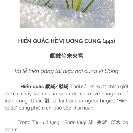
HIẾN QUẮC HỀ VỊ ƯƠNG CUNG (441)
獻馘
兮
未央宮
Và lễ hiến dâng tai giặc nơi cung Vị Ương
Hiến quắc
/
: Thời cổ, khi xuất chiến giết
獻馘
献馘
địch, cắt lấy tai trái của quân địch đem về dâng lên để
luận công. Quắc
là tai trái của người bị giết. “Hiến
馘
quắc” cũng phiếm chỉ báo tiệp khải hoàn.
Trong
Thi – Lỗ tụng – Phán thuỷ
-
-
, có
诗
鲁颂
泮水
đoạn: