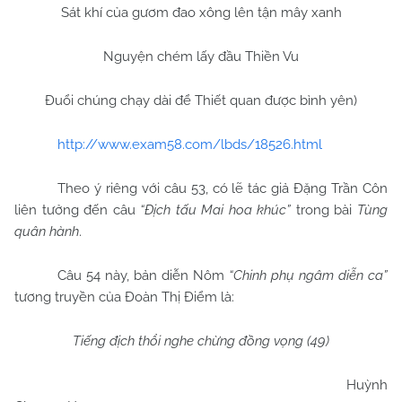
Sát khí của gươm đao xông lên tận mây xanh
Nguyện chém lấy đầu Thiền Vu
Đuổi chúng chạy dài để Thiết quan được bình yên)
http://www.exam58.com/lbds/18526.html
Theo ý riêng với câu 53, có lẽ tác giả Đặng Trần Côn
liên tưởng đến câu
“Địch tấu Mai hoa khúc”
trong bài
Tùng
quân hành
.
Câu 54 này, bản diễn Nôm
“Chinh phụ ngâm diễn ca”
tương truyền của Đoàn Thị Điểm là:
Tiếng địch thổi nghe chừng đồng vọng (49)
Huỳnh