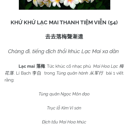
KHỨ KHỨ LẠC MAI THANH TIỆM VIỄN (54)
去去落梅聲漸遠
Chàng đi, tiếng địch thổi khúc Lạc Mai xa dần
Lạc mai
: Tức khúc cổ nhạc phủ
Mai Hoa Lạc
落梅
梅
. Lí Bạch
trong
Tùng quân hành
bài 1 viết
花落
李白
从军行
rằng:
Tùng quân Ngọc Môn đạo
Trục lỗ Kim Vi sơn
Địch tấu Mai Hoa khúc