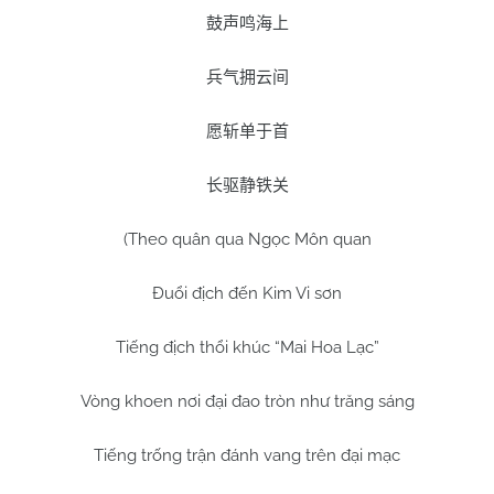
鼓声鸣海上
兵气拥云间
愿斩单于首
长驱静铁关
(Theo quân qua Ngọc Môn quan
Đuổi địch đến Kim Vi sơn
Tiếng địch thổi khúc “Mai Hoa Lạc”
Vòng khoen nơi đại đao tròn như trăng sáng
Tiếng trống trận đánh vang trên đại mạc