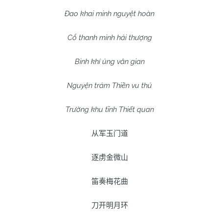
Đao khai minh nguyệt hoàn
Cổ thanh minh hải thượng
Binh khí ủng vân gian
Nguyện trảm Thiền vu thủ
Trường khu tĩnh Thiết quan
从军玉门道
逐虏金微山
笛奏梅花曲
刀开明月环