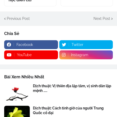
học điển cố)
Previous Post
Next Post
Chia Sẻ
Facebook
Twitter
YouTube
Instagram
Bài Xem Nhiều Nhất
Dịch thuật: Vị thiên địa lập tâm, vị sinh dân lập
mệnh .....
Dịch thuật: Cách tính giờ của người Trung
Quốc cổ đại