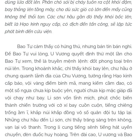
dùng lửa đốt lên. Phân chó sói bị cháy tuôn ra cột khói đậm,
bay thẳng lên tầng mây, cho dù sức gió có lớn đến mấy cũng
không thể thổi tan. Các chư hầu gần đó thấy khói bốc lên,
biết là Hạo kinh nguy cấp, có địch đến tấn công, sẽ lập tức
phát binh đến cứu viện.
Bao Tự cảm thấy có hứng thú, nhưng bán tín bán nghi.
Để Bao Tự vui lòng, U Vương quyết định thử một lần cho
Bao Tự xem, thế là truyền mệnh lệnh: đốt phong toại trên
núi lên. Trong khoảnh khắc, chỉ thấy khói bay lên, chư hầu ở
chung quanh lãnh địa của Chu Vương, tưởng rằng Hạo kinh
cấp báo, vội vàng điểm binh mã, mang kiếm cầm đao, có
một số ngựa chưa kịp buộc yên, người chưa kịp mặc giáp đã
vội chạy như bay. Li sơn vốn tĩnh mịch, phút chốc biến
thành chiến trường với cờ xí bay cuồn cuộn, tiếng chiêng
trống ầm ĩ, khắp núi khắp đồng vô số quân đội tụ tập lại.
Những chư hầu đến Li sơn, chỉ thấy trăng sáng trên không,
vạn lại vô thanh. Trong li cung tiếng sênh tiếng hát uyển
chuyển, đèn đuốc huy hoàng. Trên đài cao, U vương và Bao