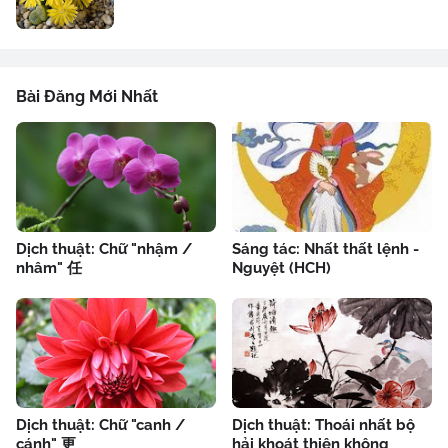
Bài Đăng Mới Nhất
Dịch thuật: Chữ "nhậm /
Sáng tác: Nhất thất lệnh -
nhâm" 任
Nguyệt (HCH)
Dịch thuật: Chữ "canh /
Dịch thuật: Thoái nhất bộ
cánh" 更
hải khoát thiên không