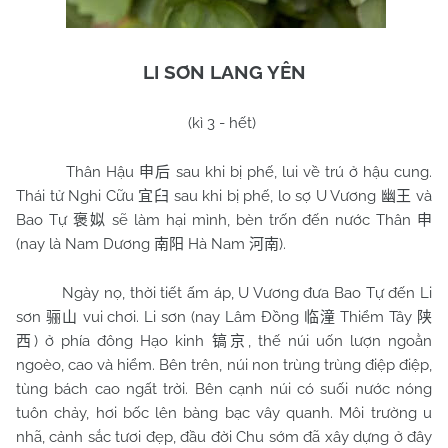
LI SƠN LANG YÊN
(kì 3 - hết)
Thân Hậu
sau khi bị phế, lui về trú ở hậu cung.
申后
Thái tử Nghi Cữu
sau khi bị phế, lo sợ U Vương
và
宜臼
幽王
Bao Tự
sẽ làm hại mình, bèn trốn đến nước Thân
褒姒
申
(nay là Nam Dương
Hà
Nam
).
南阳
河南
Ngày nọ, thời tiết ấm áp, U Vương đưa Bao Tự đến Li
sơn
vui chơi. Li sơn (nay Lâm Đồng
Thiểm Tây
骊山
临潼
陕
) ở phía đông Hạo kinh
, thế núi uốn lượn ngoằn
西
镐京
ngoèo, cao và hiểm. Bên trên, núi non trùng trùng điệp điệp,
tùng bách cao ngất trời. Bên cạnh núi có suối nước nóng
tuôn chảy, hơi bốc lên bàng bạc vây quanh. Môi trường u
nhã, cảnh sắc tươi đẹp, đầu đời
Chu
sớm đã xây dựng ở đây