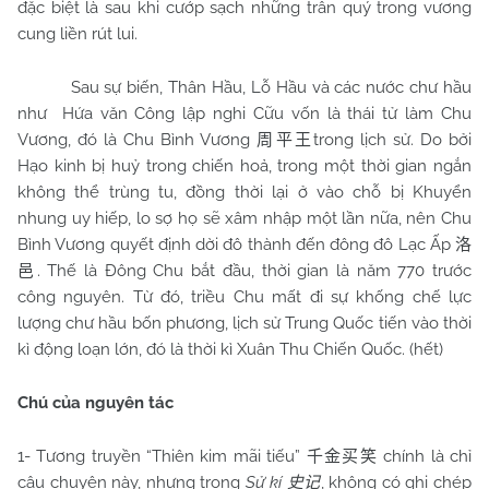
đặc biệt là sau khi cướp sạch những trân quý trong vương
cung liền rút lui.
Sau sự biến, Thân Hầu, Lỗ Hầu và các nước chư hầu
như
Hứa văn Công lập nghi Cữu vốn là thái tử làm Chu
Vương, đó là Chu Bình Vương
trong lịch sử. Do bởi
周平王
Hạo kinh bị huỷ trong chiến hoả, trong một thời gian ngắn
không thể trùng tu, đồng thời lại ở vào chỗ bị Khuyển
nhung uy hiếp, lo sợ họ sẽ xâm nhập một lần nữa, nên Chu
Bình Vương quyết định dời đô thành đến đông đô Lạc Ấp
洛
. Thế là Đông Chu bắt đầu, thời gian là năm 770 trước
邑
công nguyên. Từ đó, triều Chu mất đi sự khống chế lực
lượng chư hầu bốn phương, lịch sử Trung Quốc tiến vào thời
kì động loạn lớn, đó là thời kì Xuân Thu Chiến Quốc. (hết)
Chú của nguyên tác
1- Tương truyền “Thiên kim mãi tiếu”
chính là chỉ
千金买笑
câu chuyện này, nhưng trong
Sử kí
, không có ghi chép
史记