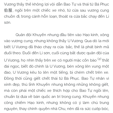
Vương thấy thế không lợi vội dẫn Bao Tự và thái tử Bá Phục
, ngồi trên một chiếc xe nhỏ, từ cửa sau vương cung
伯服
chuồn đi, trong cảnh hỗn loạn, thoát ra cửa bắc chạy đến Li
sơn.
Quân đội Khuyển nhung đầu tiên vào Hạo kinh, xông
vào vương cung, nhưng không thấy U Vương. Qua dò la mới
biết U Vương đã tháo chạy ra cửa
bắc, thế là phát binh mã
đuổi theo. Đuổi đến Li sơn, cuối cùng bắt được quân đội của
(2)
U Vương, họ nhìn thấy trên xe có người mặc cổn bào
thắt
đai ngọc, biết đó chính là U Vương, bèn xông lên vung một
đao, U Vương kêu to lên một tiếng, bị chém chết trên xe.
Đồng thời cũng giết chết thái tử Bá Phục. Bao Tự nhân vì
xinh đẹp, thủ lĩnh Khuyển nhung không những không giết,
mà còn phái một chiếc xe thích hợp cho Bao Tự ngồi lên,
chuẩn bị đưa về bản quốc an trí trong cung. Khuyển nhung
công chiếm Hạo kinh, nhưng không có ý làm chủ trung
nguyên, thay chính quyền nhà Chu, nên đã ra sức cướp bóc,