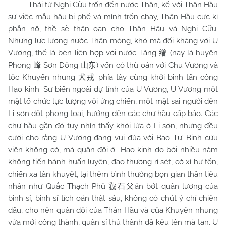
Thái tử Nghi Cữu trốn đến nước Thân, kể với Thân Hầu
sự việc mẫu hậu bị phế và mình trốn chạy, Thân Hầu cực kì
phẫn nộ, thề sẽ thân oan cho Thân Hậu và Nghi Cữu.
Nhưng lực lượng nước Thân mỏng, khó mà đối kháng với U
Vương, thế là bèn liên hợp với nước Tăng
(nay là huyện
缯
Phong
Sơn Đông
) vốn có thù oán với Chu Vương và
峰
山东
tộc Khuyển nhung
phía tây cùng khởi binh tấn công
犬戎
Hạo kinh. Sự biến ngoài dự tính của U Vương, U Vương một
mặt tổ chức lực lượng vội ứng chiến, một mặt sai người đến
Li sơn đốt phong toại, hướng đến các chư hầu cấp báo. Các
chư hầu gần đó tuy nhìn thấy khói lửa ở Li sơn, nhưng đều
cười cho rằng U Vương đang vui đùa với Bao Tự. Binh cứu
viện không có, mà quân đội ở
Hạo kinh do bởi nhiều năm
không tiến hành huấn luyện, đao thương rỉ sét, cờ xí hư tổn,
chiến xa tàn khuyết, lại thêm bình thường bọn gian thần tiểu
nhân như Quắc Thạch Phủ
ăn bớt quân lương của
虢石父
binh sĩ, binh sĩ tích oán thật sâu, không có chút ý chí chiến
đấu, cho nên quân đội của Thân Hầu và của Khuyển nhung
vừa mới công thành, quân sĩ thủ thành đã kêu lên mà tan. U