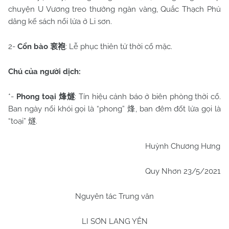
chuyện U Vương treo thưởng ngàn vàng, Quắc Thạch Phủ
dâng kế sách nổi lửa ở Li sơn.
2-
Cổn bào
: Lễ phục thiên tử thời cổ mặc.
衮袍
Chú của người dịch:
*-
Phong toại
: Tín hiệu cảnh báo ở biên phòng thời cổ.
烽燧
Ban ngày nổi khói gọi là “phong”
, ban đêm đốt lửa gọi là
烽
“toại”
.
燧
Huỳnh Chương Hưng
Quy Nhơn 23/5/2021
Nguyên tác Trung văn
LI SƠN LANG YÊN