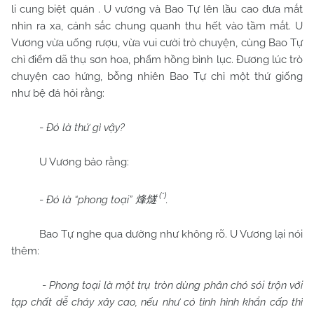
li cung biệt quán . U vương và Bao Tự lên lầu cao đưa mắt
nhìn ra xa, cảnh sắc chung quanh thu hết vào tầm mắt. U
Vương vừa uống rượu, vừa vui cười trò chuyện, cùng Bao Tự
chỉ điểm dã thụ sơn hoa, phẩm hồng bình lục. Đương lúc trò
chuyện cao hứng, bỗng nhiên Bao Tự chỉ một thứ giống
như bệ đá hỏi rằng:
-
Đó là thứ gì vậy?
U Vương bảo rằng:
(*)
-
Đó là “phong toại”
.
烽燧
Bao Tự nghe qua dường như không rõ. U Vương lại nói
thêm:
-
Phong toại là một trụ tròn dùng phân chó sói trộn với
tạp chất dễ cháy xây cao, nếu như có tình hình khẩn cấp thì