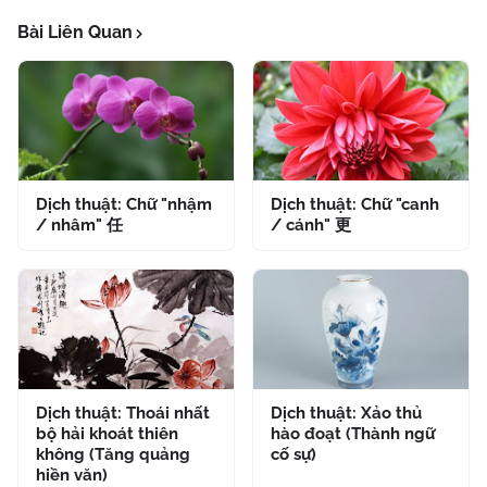
Bài Liên Quan
Dịch thuật: Chữ "nhậm
Dịch thuật: Chữ "canh
/ nhâm" 任
/ cánh" 更
Dịch thuật: Thoái nhất
Dịch thuật: Xảo thủ
bộ hải khoát thiên
hào đoạt (Thành ngữ
không (Tăng quảng
cố sự)
hiền văn)