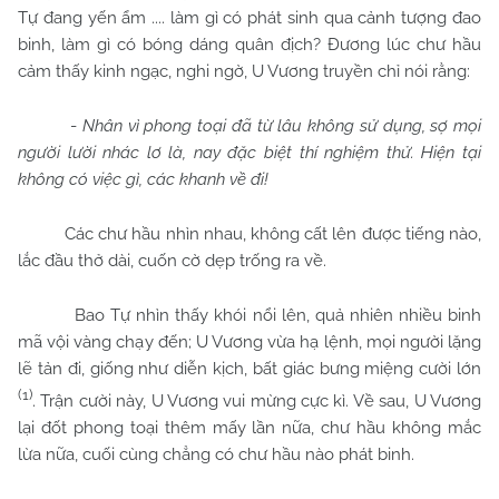
Tự đang yến ẩm .... làm gì có phát sinh qua cảnh tượng đao
binh, làm gì có bóng dáng quân địch? Đương lúc chư hầu
cảm thấy kinh ngạc, nghi ngờ, U Vương truyền chỉ nói rằng:
-
Nhân vì phong toại đã từ lâu không sử dụng, sợ mọi
người lười nhác lơ là, nay đặc biệt thí nghiệm thử. Hiện tại
không có việc gì, các khanh về đi!
Các chư hầu nhìn nhau, không cất lên được tiếng nào,
lắc đầu thở dài, cuốn cờ dẹp trống ra về.
Bao Tự nhìn thấy khói nổi lên, quả nhiên nhiều binh
mã vội vàng chạy đến; U Vương vừa hạ lệnh, mọi người lặng
lẽ tản đi, giống như diễn kịch, bất giác bưng miệng cười lớn
(1)
. Trận cười này, U Vương vui mừng cực kì. Về sau, U Vương
lại đốt phong toại thêm mấy lần nữa, chư hầu không mắc
lừa nữa, cuối cùng chẳng có chư hầu nào phát binh.