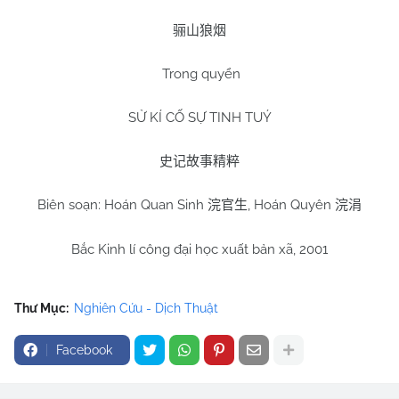
骊山狼烟
Trong quyển
SỬ KÍ CỐ SỰ TINH TUÝ
史记故事精粹
Biên soạn: Hoán Quan Sinh
, Hoán Quyên
浣官生
浣涓
Bắc Kinh lí công đại học xuất bản xã, 2001
Thư Mục:
Nghiên Cứu - Dịch Thuật
Facebook