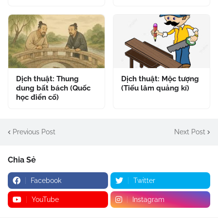
Dịch thuật: Thung
Dịch thuật: Mộc tượng
dung bất bách (Quốc
(Tiếu lâm quảng kí)
học điển cố)
Previous Post
Next Post
Chia Sẻ
Facebook
Twitter
YouTube
Instagram