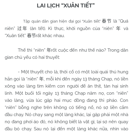
LAI LỊCH “XUÂN TIẾT”
là “Quá
春节
Tập quán dân gian hiện đại gọi “Xuân tiết”
niên”
(ăn tết). Kì thực, khởi nguồn của “niên”
và
过年
年
“Xuân tiết”
rất khác nhau.
春节
Thế thì “niên”
rốt cuộc đến như thế nào? Trong dân
年
gian chủ yếu có hai thuyết:
- Một thuyết cho là, thời cổ có một loài quái thú hung
hãn gọi là “niên”
, mỗi khi đến ngày 13 tháng Chạp, nó liền
年
xông vào làng tìm kiếm con người để ăn thịt, tàn hại sinh
linh. Một buổi tối ngày 13 tháng Chạp năm nọ, con “niên”
vào làng, vừa lúc gặp hai mục đồng đang thi pháo. Con
“niên” bỗng nghe trên không có tiếng nổ, nó sợ liền cắm
đầu chạy. Nó chạy sang một làng khác, lại gặp phải một nhà
nọ đang phơi áo đỏ, nó không biết là vật gì, lại sợ nên quay
đầu bỏ chạy. Sau nó lại đến một làng khác nữa, nhìn vào