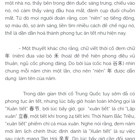
một nhà nọ, thấy bên trong đèn đuốc sáng trưng, chiếu vào
nó, nó cảm thấy váng đầu hoa mắt, đành cụp đuôi chuồn
mất. Từ đó mọi người đoán rằng, con “niên” sợ tiếng động,
sợ màu đỏ, sợ ánh sáng, liền tìm nhiều cách để chế ngự nó,
thế là dần dần hoá thành phong tục ăn tết như hiện nay.
- Một thuyết khác cho rằng, chữ viết thời cổ đem chữ
(niên) đưa vào bộ
(hoà) để thể hiện phong điều vũ
年
禾
thuận, ngũ cốc phong đăng. Do bởi lúa (cốc hoà
) nhìn
谷禾
chung mỗi năm chín một lần, cho nên “niên”
được dẫn
年
dụng
làm tên của năm.
Trong dân gian thời cổ Trung Quốc tuy sớm đã có
phong tục ăn tết, nhưng lúc bấy giờ hoàn toàn không gọi là
“Xuân tiết”
, bởi lúc bấy giờ, gọi
“xuân tiết” là chỉ “Lập
春节
xuân”
, một tiết khí trong 24 tiết khí. Thời Nam Bắc Triều,
立春
“xuân tiết” phiếm chỉ cả mùa xuân. Nghe nói rằng, đem năm
mới âm lịch chính thức định danh là “Xuân tiết” là sự việc
sau cách mạng Tân Hợi
. Do lúc bấy giờ cần đổi sang
辛亥