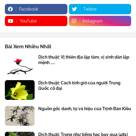
Facebook
Twitter
YouTube
Instagram
Bài Xem Nhiều Nhất
Dịch thuật: Vị thiên địa lập tâm, vị sinh dân lập
mệnh .....
Dịch thuật: Cách tính giờ của người Trung
Quốc cổ đại
Nguồn gốc danh, tự và hiệu của Trịnh Bản Kiều
Dịch thuật: Trong như tiếng hạc bay qua (481)