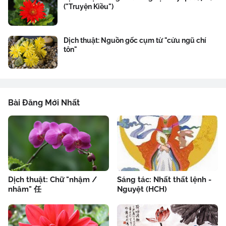
("Truyện Kiều")
Dịch thuật: Nguồn gốc cụm từ "cửu ngũ chí
tôn"
Bài Đăng Mới Nhất
Dịch thuật: Chữ "nhậm /
Sáng tác: Nhất thất lệnh -
nhâm" 任
Nguyệt (HCH)