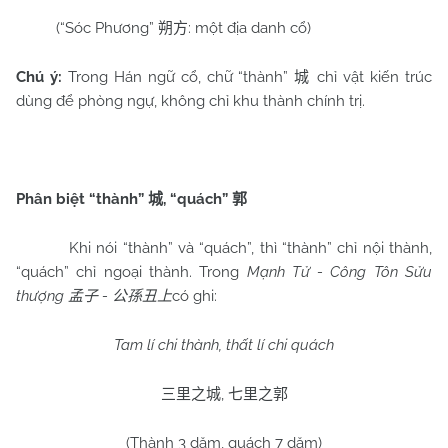
(“Sóc Phương”
: một địa danh cổ)
朔方
Chú ý:
Trong Hán ngữ cổ, chữ “thành”
chỉ vật kiến trúc
城
dùng để phòng ngự, không chỉ khu thành chính trị.
Phân biệt “thành”
, “quách”
城
郭
Khi nói “thành”
và “quách”, thì “thành” chỉ nội thành,
“quách” chỉ ngoại thành. Trong
Mạnh Tử - Công Tôn Sửu
thượng
-
có ghi:
孟子
公孫丑上
Tam lí chi thành, thất lí chi quách
,
三里之城
七里之郭
(Thành 3 dặm, quách 7 dặm)