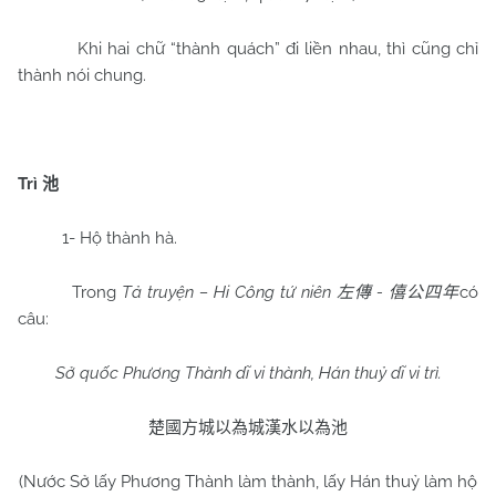
Khi hai chữ “thành quách” đi liền nhau, thì cũng chỉ
thành nói chung.
Trì
池
1- Hộ thành hà.
Trong
Tả truyện – Hi Công tứ niên
-
có
左傳
僖公四年
câu:
Sở quốc Phương Thành dĩ vi thành, Hán thuỷ dĩ vi trì.
楚國方城以為城漢水以為池
(Nước Sở lấy Phương Thành làm thành, lấy Hán thuỷ làm hộ