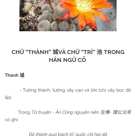
CHỮ “THÀNH”
VÀ CHỮ “TRÌ”
TRONG
城
池
HÁN NGỮ CỔ
Thành
城
- Tường thành, tường vây cao và lớn (chỉ vây bọc đô
ấp).
Trong
Tả truyện - Ẩn Công nguyên niên
-
左傳
隱公元年
có ghi:
Đô thành quá bách trĩ, quốc chi hại dã