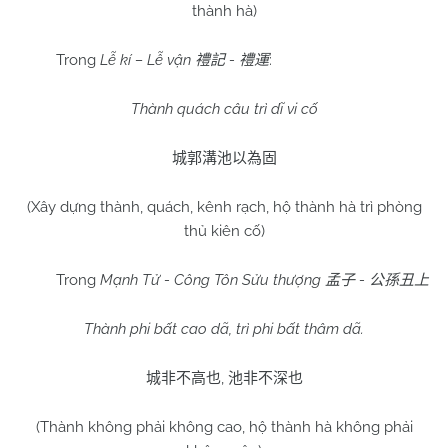
thành hà)
Trong
Lễ kí – Lễ vận
-
:
禮記
禮運
Thành quách câu trì dĩ vi cố
城郭溝池以為固
(Xây dựng thành, quách, kênh rạch, hộ thành hà trì phòng
thủ kiên cố)
Trong
Mạnh Tử - Công Tôn Sửu thượng
-
孟子
公孫丑上
Thành phi bất cao dã, trì phi bất thâm dã.
,
城非不高也
池非不深也
(Thành không phải không cao, hộ thành hà không phải