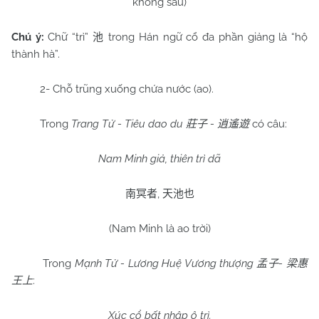
không sâu)
Chú ý:
Chữ “trì”
trong Hán ngữ cổ đa phần giảng là “hộ
池
thành hà”.
2- Chỗ trũng xuống chứa nước (ao).
Trong
Trang Tử - Tiêu dao du
-
có câu:
莊子
逍遙遊
Nam Minh giả, thiên trì dã
,
南冥者
天池也
(Nam Minh là ao trời)
Trong
Mạnh Tử - Lương Huệ Vương thượng
-
孟子
梁惠
:
王上
Xúc cổ bất nhập ô trì.