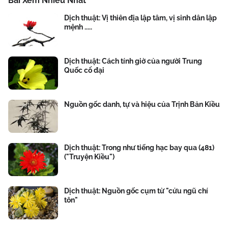
Bài Xem Nhiều Nhất
Dịch thuật: Vị thiên địa lập tâm, vị sinh dân lập
mệnh .....
Dịch thuật: Cách tính giờ của người Trung
Quốc cổ đại
Nguồn gốc danh, tự và hiệu của Trịnh Bản Kiều
Dịch thuật: Trong như tiếng hạc bay qua (481)
("Truyện Kiều")
Dịch thuật: Nguồn gốc cụm từ "cửu ngũ chí
tôn"