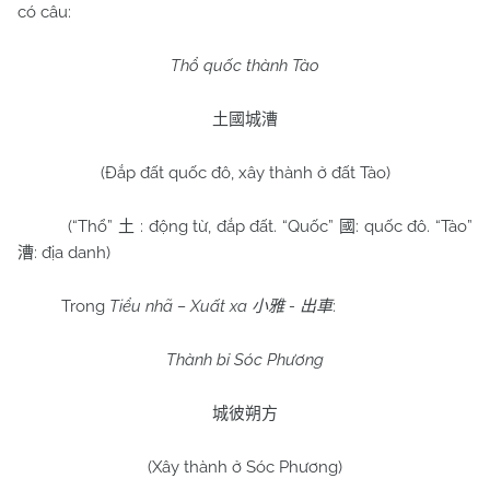
có câu:
Thổ quốc thành Tào
土國城漕
(Đắp đất quốc đô, xây thành ở đất Tào)
(“Thổ”
: động từ, đắp đất. “Quốc”
: quốc đô. “Tào”
土
國
: địa danh)
漕
Trong
Tiểu nhã – Xuất xa
-
:
小雅
出車
Thành bỉ Sóc Phương
城彼朔方
(Xây thành ở Sóc Phương)