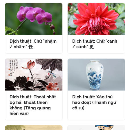
Dịch thuật: Chữ "nhậm
Dịch thuật: Chữ "canh
/ nhâm" 任
/ cánh" 更
Dịch thuật: Thoái nhất
Dịch thuật: Xảo thủ
bộ hải khoát thiên
hào đoạt (Thành ngữ
không (Tăng quảng
cố sự)
hiền văn)