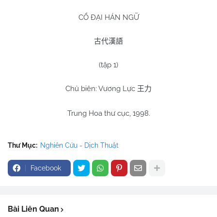
CỔ ĐẠI HÁN NGỮ
古代漢語
(tập
1
)
Chủ biên: Vương Lực
王力
Trung Hoa thư cục, 1998.
Thư Mục:
Nghiên Cứu - Dịch Thuật
Facebook
Bài Liên Quan