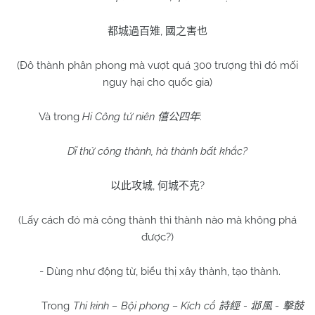
,
都城過百雉
國之害也
(Đô thành phân phong mà vượt quá 300 trượng thì đó mối
nguy hại cho quốc gia)
Và trong
Hi Công tứ niên
:
僖公四年
Dĩ thử công thành, hà thành bất khắc?
,
?
以此攻城
何城不克
(Lấy cách đó mà công thành thì thành nào mà không phá
được?)
- Dùng như động từ, biểu thị xây thành, tạo thành.
Trong
Thi kinh – Bội phong – Kích cổ
-
-
詩經
邶風
擊鼓