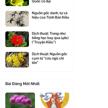
Quốc cổ đại
Nguồn gốc danh, tự và
hiệu của Trịnh Bản Kiều
Dịch thuật: Trong như
tiếng hạc bay qua (481)
("Truyện Kiều")
Dịch thuật: Nguồn gốc
cụm từ "cửu ngũ chí
tôn"
Bài Đăng Mới Nhất