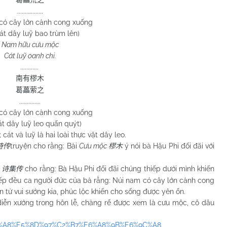
.................
có cây lớn cành cong xuống
át dây luỹ bao trùm lên)
Nam hữu cưu mộc
Cát luỹ oanh chi.
............
南有樛木
葛藟萦之
..............
có cây lớn cành cong xuống
t dây luỹ leo quấn quýt)
và luỹ là hai loài thực vật dây leo.
truyện cho rằng: Bài
Cưu mộc
ý nói bà Hậu Phi đối đãi với
诗传
樛木
n
cho rằng: Bà Hậu Phi đối đãi chúng thiếp dưới mình khiến
诗集传
iếp đều ca người đức của bà rằng: Núi nam có cây lớn cành cong
n tử vui sướng kia, phúc lộc khiến cho sống được yên ổn.
n xướng trong hôn lễ, chàng rể được xem là cưu mộc, cô dâu
5%91%A8%E5%8D%97%C2%B7%E6%A8%9B%E6%9C%A8