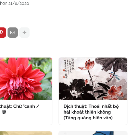
/2020
thuật: Chữ "canh /
Dịch thuật: Thoái nhất bộ
" 更
hải khoát thiên không
(Tăng quảng hiền văn)