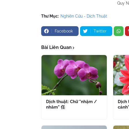
Quy Nhơn 21/8
Thư Mục:
Nghiên Cứu - Dịch Thuật
Facebook
Twitter
Bài Liên Quan
Dịch thuật: Chữ "nhậm /
Dịch 
nhâm" 任
cánh