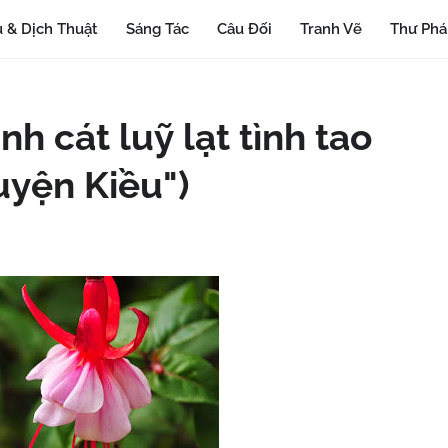
 & Dịch Thuật
Sáng Tác
Câu Đối
Tranh Vẽ
Thư Ph
nh cát luỹ lạt tình tao
uyện Kiều")