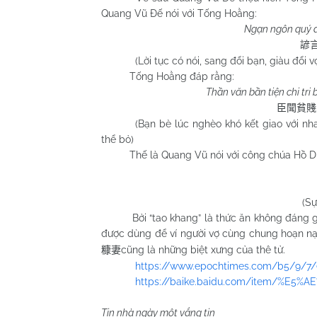
Quang Vũ Đế nói với Tống Hoằng:
Ngạn ngôn quý dị
諺
(Lời tục có nói, sang đổi bạn, giàu đổi 
Tống Hoằng đáp rằng:
Thần văn bần tiện chi tri
臣聞貧賤
(Bạn bè lúc nghèo khó kết giao với n
thể bỏ)
Thế là Quang Vũ nói với công chúa Hồ D
(Sự
Bởi “tao khang” là thức ăn không đáng giá 
được dùng để ví người vợ cùng chung hoạn nạn
cũng là những biệt xưng của thê tử.
糠妻
https://www.epochtimes.com/b5/9/7/
https://baike.baidu.com/item/%E5
Tin nhà ngày một vắng tin