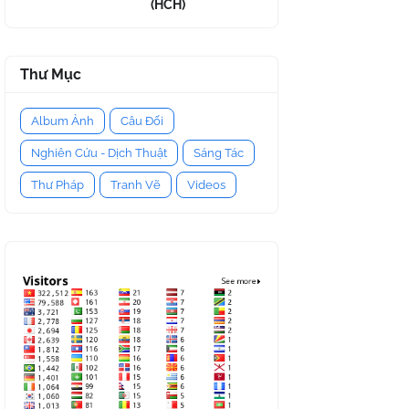
(HCH)
Thư Mục
Album Ảnh
Câu Đối
Nghiên Cứu - Dịch Thuật
Sáng Tác
Thư Pháp
Tranh Vẽ
Videos