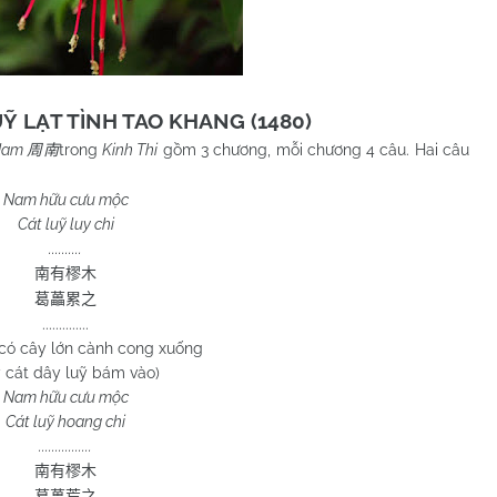
Ỹ LẠT TÌNH TAO KHANG (1480)
Nam
trong
Kinh Thi
gồm 3 chương, mỗi chương 4 câu. Hai câu
周南
Nam hữu cưu mộc
Cát luỹ luy chi
..........
南有樛木
葛藟累之
..............
có cây lớn cành cong xuống
 cát dây luỹ bám vào)
Nam hữu cưu mộc
Cát luỹ hoang chi
................
南有樛木
葛藟荒之