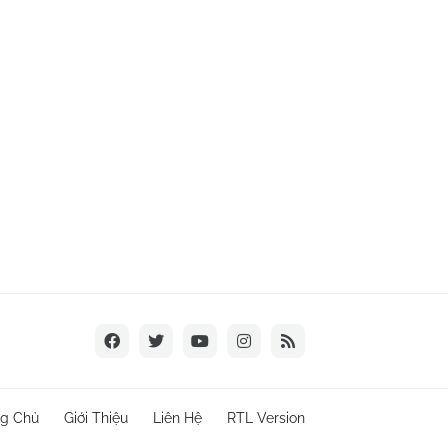
ng Chủ
Giới Thiệu
Liên Hệ
RTL Version