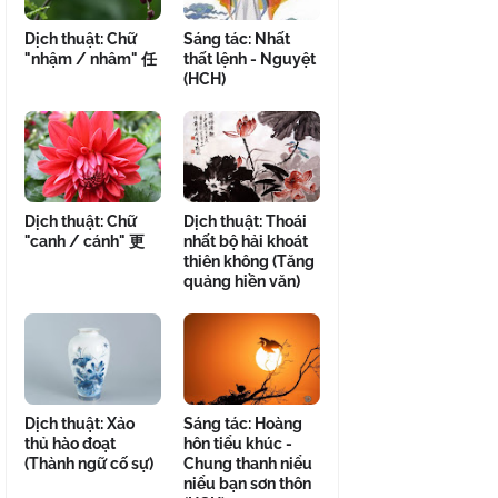
Dịch thuật: Chữ
Sáng tác: Nhất
"nhậm / nhâm" 任
thất lệnh - Nguyệt
(HCH)
Dịch thuật: Chữ
Dịch thuật: Thoái
"canh / cánh" 更
nhất bộ hải khoát
thiên không (Tăng
quảng hiền văn)
Dịch thuật: Xảo
Sáng tác: Hoàng
thủ hào đoạt
hôn tiểu khúc -
(Thành ngữ cố sự)
Chung thanh niểu
niểu bạn sơn thôn