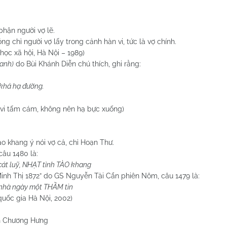
phận người vợ lẽ.
ng chỉ người vợ lấy trong cảnh hàn vi, tức là vợ chính.
học xã hội, Hà Nội – 1989)
hanh)
do Bùi Khánh Diễn chú thích, ghi rằng:
 khả hạ đường.
 tấm cám, không nên hạ bực xuống)
ao khang ý nói vợ cả, chỉ Hoạn Thư.
câu 1480 là:
cát luỹ, NHẠT tình TÀO khang
Minh Thị 1872” do GS Nguyễn Tài Cẩn phiên Nôm, câu 1479 là:
 nhà ngày một THẦM tin
à Nội, 2002)
 Hưng