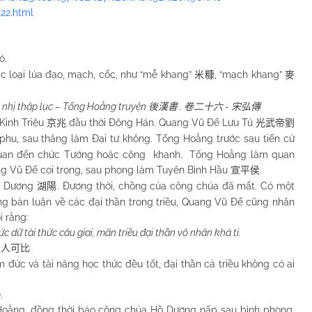
22.html
có
.
ác loại lúa đạo, mạch, cốc, như “mễ khang”
, “mạch khang”
米糠
麥
 nhị thập lục – Tống Hoằng truyện
.
-
後漢書
卷二十六
宋弘傳
Kinh Triệu
đầu thời Đông Hán. Quang Vũ Đế Lưu Tú
京兆
光武帝劉
i phu, sau thăng làm Đại tư không. Tống Hoằng trước sau tiến cử
àm quan đến chức Tướng hoặc công khanh. Tống Hoằng làm quan
ng Vũ Đế coi trọng, sau phong làm Tuyên Bình Hầu
.
宣平侯
ồ Dương
. Đương thời, chồng của công chúa đã mất. Có một
湖陽
 bàn luận về các đại thần trong triều, Quang Vũ Đế cũng nhân
i rằng:
 dữ tài thức câu giai, mãn triều đại thần vô nhân khả tỉ.
無人可比
và tài năng học thức đều tốt, đại thần cả triều không có ai
.
g, đồng thời bảo công chúa Hồ Dương nấp sau bình phong.