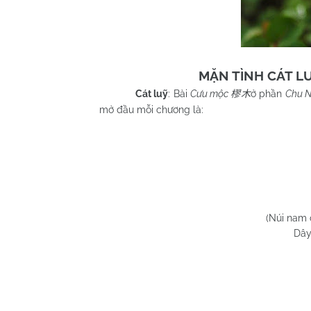
MẶN TÌNH CÁT LU
Cát luỹ
: Bài
Cưu mộc
ở phần
Chu 
樛木
mở đầu mỗi chương là:
(Núi nam 
Dây