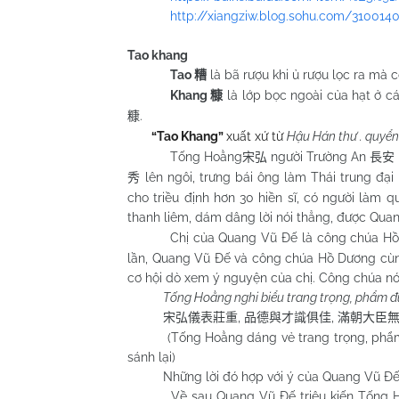
http://xiangziw.blog.sohu.com/3100140
Tao khang
Tao
là bã rượu khi ủ rượu lọc ra mà 
糟
Khang
là lớp bọc ngoài của hạt ở c
糠
.
糠
“Tao Khang”
xuất xứ từ
Hậu Hán thư . quyển
Tống Hoằng
người Trường An
宋弘
長安
lên ngôi, trưng bái ông làm Thái trung đạ
秀
cho triều định hơn 30 hiền sĩ, có người l
thanh liêm, dám dâng lời nói thẳng, được Qua
Chị của Quang Vũ Đế là công chúa H
lần, Quang Vũ Đế và công chúa Hồ Dương cùng
cơ hội dò xem ý nguyện của chị. Công chúa nó
Tống Hoằng nghi biểu trang trọng, phẩm đức
,
,
宋弘儀表莊重
品德與才識俱佳
滿朝大臣
(Tống Hoằng dáng vẻ trang trọng, phẩm đức 
sánh lại)
Những lời đó hợp với ý của Quang Vũ Đế
Về sau Quang Vũ Đế triệu kiến Tống Hoằn