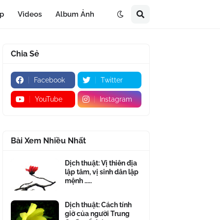
áp
Videos
Album Ảnh
Chia Sẻ
Facebook
Twitter
YouTube
Instagram
Bài Xem Nhiều Nhất
Dịch thuật: Vị thiên địa
lập tâm, vị sinh dân lập
mệnh .....
Dịch thuật: Cách tính
giờ của người Trung