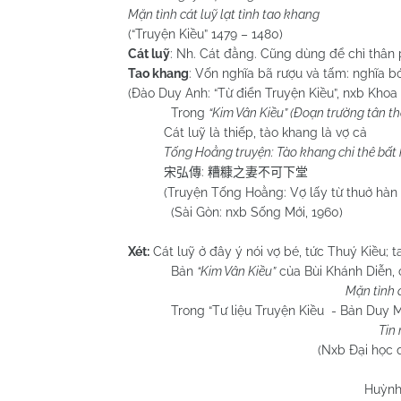
Mặn tình cát luỹ lạt tình tao khang
(“Truyện Kiều” 1479 – 1480)
Cát luỹ
: Nh. Cát đằng. Cũng dùng để chỉ thân 
Tao khang
: Vốn nghĩa bã rượu và tấm: nghĩa bó
(Đào Duy Anh: “Từ điển Truyện Kiều”, nxb Khoa 
Trong
“Kim Vân Kiều” (Đoạn trường tân t
Cát luỹ là thiếp, tào khang là vợ cả
Tống Hoằng truyện: Tào khang chi thê bất
:
宋弘傳
糟糠之妻不可下堂
(Truyện Tống Hoằng: Vợ lấy từ thuở hàn vi
(Sài Gòn: nxb Sống Mới, 1960)
Xét:
Cát luỹ ở đây ý nói vợ bé, tức Thuý Kiều; t
Bản
“Kim Vân Kiều”
của Bùi Khánh Diễn, 
Mặn tình 
Trong “Tư liệu Truyện Kiều - Bản Duy 
Tin
(Nxb Đại học quốc gia H
Huỳnh Chương