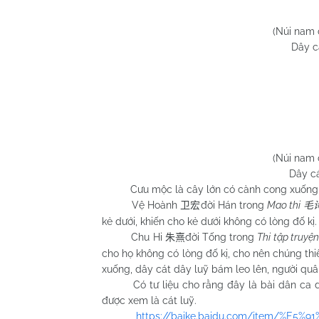
(Núi nam 
Dây c
(Núi nam 
Dây cá
Cưu mộc là cây lớn có cành cong xuống; cát 
Vệ Hoành
đời Hán trong
Mao thi
卫宏
毛
kẻ dưới, khiến cho kẻ dưới không có lòng đố kị.
Chu Hi
đời Tống trong
Thi tập truyệ
朱熹
cho họ không có lòng đố kị, cho nên chúng th
xuống, dây cát dây luỹ bám leo lên, người quâ
Có tư liệu cho rằng đây là bài dân ca diễ
được xem là cát luỹ.
https://baike.baidu.com/item/%E