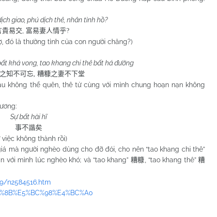
ch giao, phú dịch thê, nhân tình hồ?
,
言貴易交
富易妻人情乎
?
vợ, đó là thường tình của con người chăng?)
 bất khả vong, tao khang chi thê bất há đường
之知不可忘
,
糟糠之妻不下堂
hau không thể quên, thê tử cùng với mình chung hoạn nạn không
ương:
Sự bất hài hĩ
事不諧矣
 việc không thành rồi)
mà người nghèo dùng cho đỡ đói, cho nên “tao khang chi thê”
 với mình lúc nghèo khó; và “tao khang”
, “tao khang thê”
糟糠
糟
9/n2584516.htm
%AE%8B%E5%BC%98%E4%BC%A0