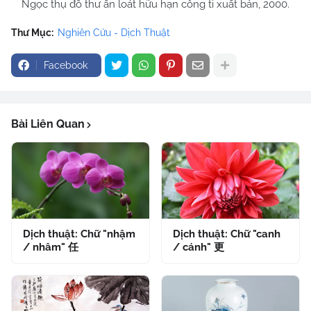
Ngọc thụ đồ thư ấn loát hữu hạn công ti xuất bản, 2000.
Thư Mục:
Nghiên Cứu - Dịch Thuật
Facebook
Bài Liên Quan
Dịch thuật: Chữ "nhậm
Dịch thuật: Chữ "canh
/ nhâm" 任
/ cánh" 更