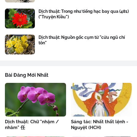
Dịch thuật: Trong như tiếng hạc bay qua (481)
("Truyện Kiều")
Dịch thuật: Nguồn gốc cụm từ "cửu ngũ chí
tôn"
Bài Đăng Mới Nhất
Dịch thuật: Chữ "nhậm /
Sáng tác: Nhất thất lệnh -
nhâm" 任
Nguyệt (HCH)