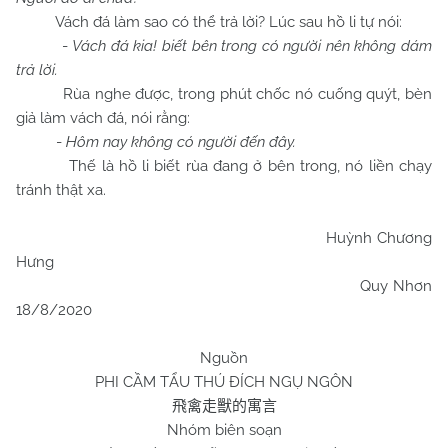
Vách đá làm sao có thể trả lời? Lúc sau hồ li tự nói:
-
Vách đá kia! biết bên trong có người nên không dám
trả lời.
Rùa nghe được, trong phút chốc nó cuống quýt, bèn
giả làm vách đá, nói rằng:
-
Hôm nay không có người đến đây.
Thế là hồ li biết rùa đang ở bên trong, nó liền chạy
tránh thật xa.
Huỳnh Chương
Hưng
Quy Nhơn
18/8/2020
Nguồn
PHI CẦM TẨU THÚ ĐÍCH NGỤ NGÔN
飛禽走獸的寓言
Nhóm biên soạn