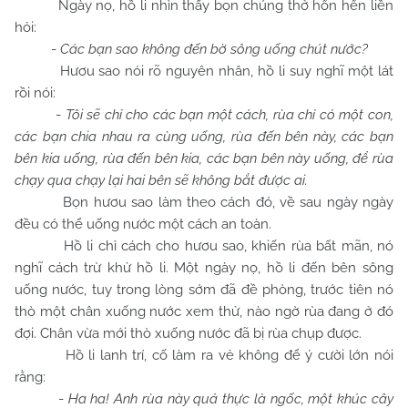
Ngày nọ, hồ li nhìn thấy bọn chúng thở hổn hển liền
hỏi:
-
Các bạn sao không đến bờ sông uống chút nước?
Hươu sao nói rõ nguyên nhân, hồ li suy nghĩ một lát
rồi nói:
-
Tôi sẽ chỉ cho các bạn một cách, rùa chỉ có một con,
các bạn chia nhau ra cùng uống, rùa đến bên này, các bạn
bên kia uống, rùa đến bên kia, các bạn bên này uống, để rùa
chạy qua chạy lại hai bên sẽ không bắt được ai.
Bọn hươu sao làm theo cách đó, về sau ngày ngày
đều có thể uống nước một cách an toàn.
Hồ li chỉ cách cho hươu sao, khiến rùa bất mãn, nó
nghĩ cách trừ khử hồ li. Một ngày nọ, hồ li đến bên sông
uống nước, tuy trong lòng sớm đã đề phòng, trước tiên nó
thò một chân xuống nước xem thử, nào ngờ rùa đang ở đó
đợi. Chân vừa mới thò xuống nước đã bị rùa chụp được.
Hồ li lanh trí, cố làm ra vẻ không để ý cười lớn nói
rằng:
-
Ha ha! Anh rùa này quả thực là ngốc, một khúc cây