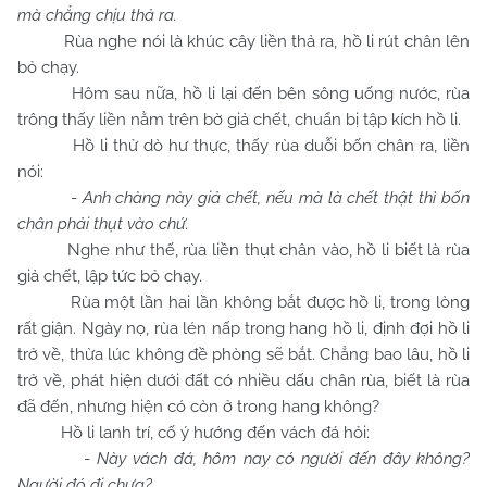
mà chẳng chịu thả ra.
Rùa nghe nói là khúc cây liền thả ra, hồ li rút chân lên
bỏ chạy.
Hôm sau nữa, hồ li lại đến bên sông uống nước, rùa
trông thấy liền nằm trên bờ giả chết, chuẩn bị tập kích hồ li.
Hồ li thử dò hư thực, thấy rùa duỗi bốn chân ra, liền
nói:
-
Anh chàng này giả chết, nếu mà là chết thật thì bốn
chân phải thụt vào chứ.
Nghe như thế, rùa liền thụt chân vào, hồ li biết là rùa
giả chết, lập tức bỏ chạy.
Rùa một lần hai lần không bắt được hồ li, trong lòng
rất giận. Ngày nọ, rùa lén nấp trong hang hồ li, định đợi hồ li
trở về, thừa lúc không đề phòng sẽ bắt. Chẳng bao lâu, hồ li
trở về, phát hiện dưới đất có nhiều dấu chân rùa, biết là rùa
đã đến, nhưng hiện có còn ở trong hang không?
Hồ li lanh trí, cố ý hướng đến vách đá hỏi:
-
Này vách đá, hôm nay có người đến đây không?
Người đó đi chưa?