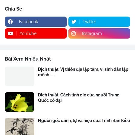
Chia Sẻ
Facebook
Twitter
YouTube
Instagram
Bài Xem Nhiều Nhất
Dịch thuật: Vị thiên địa lập tâm, vị sinh dân lập
mệnh .....
Dịch thuật: Cách tính giờ của người Trung
Quốc cổ đại
Nguồn gốc danh, tự và hiệu của Trịnh Bản Kiều