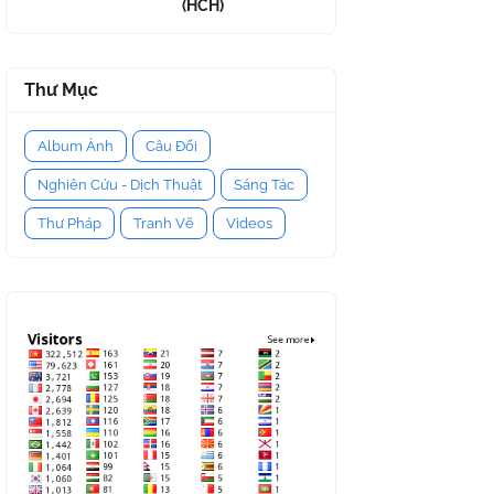
(HCH)
Thư Mục
Album Ảnh
Câu Đối
Nghiên Cứu - Dịch Thuật
Sáng Tác
Thư Pháp
Tranh Vẽ
Videos