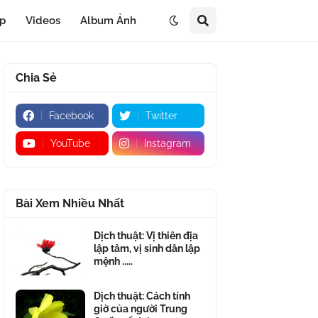
áp
Videos
Album Ảnh
Chia Sẻ
Facebook
Twitter
YouTube
Instagram
Bài Xem Nhiều Nhất
Dịch thuật: Vị thiên địa
lập tâm, vị sinh dân lập
mệnh .....
Dịch thuật: Cách tính
giờ của người Trung