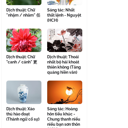
Dịch thuật: Chữ
Sáng tác: Nhất
"nhậm / nhâm" 任
thất lệnh - Nguyệt
(HCH)
Dịch thuật: Chữ
Dịch thuật: Thoái
"canh / cánh" 更
nhất bộ hải khoát
thiên không (Tăng
quảng hiền văn)
Dịch thuật: Xảo
Sáng tác: Hoàng
thủ hào đoạt
hôn tiểu khúc -
(Thành ngữ cố sự)
Chung thanh niểu
niểu bạn sơn thôn