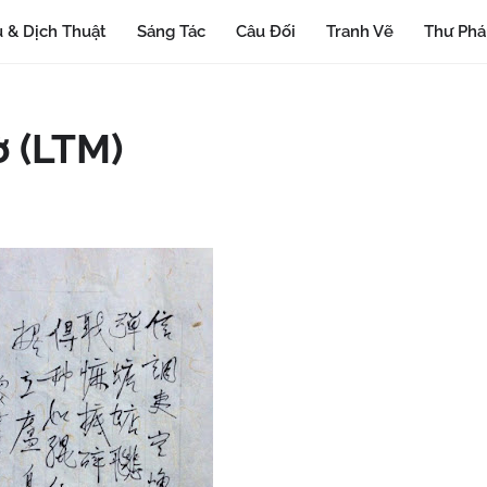
 & Dịch Thuật
Sáng Tác
Câu Đối
Tranh Vẽ
Thư Ph
ờ (LTM)