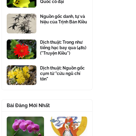
Quốc cổ đại
Nguồn gốc danh, tự và
hiệu của Trịnh Bản Kiều
Dịch thuật: Trong như
tiếng hạc bay qua (481)
("Truyện Kiều")
Dịch thuật: Nguồn gốc
cụm từ "cửu ngũ chí
tôn"
Bài Đăng Mới Nhất