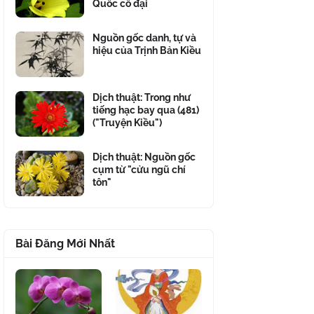
Quốc cổ đại
Nguồn gốc danh, tự và
hiệu của Trịnh Bản Kiều
Dịch thuật: Trong như
tiếng hạc bay qua (481)
("Truyện Kiều")
Dịch thuật: Nguồn gốc
cụm từ "cửu ngũ chí
tôn"
Bài Đăng Mới Nhất