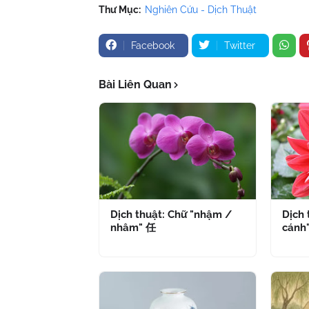
Thư Mục:
Nghiên Cứu - Dịch Thuật
Facebook
Twitter
Bài Liên Quan
Dịch thuật: Chữ "nhậm /
Dịch 
nhâm" 任
cánh