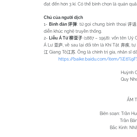
đạt đến hơn 3 kí. Có thể bình chọn là quán qu
Chú của người dịch
1-
Bình đàn
: từ gọi chung bình thoại
评弹
评话
diễn khúc nghệ truyền thống.
2-
Liễu Á Tử
(1887 – 1958): vốn tên Uý
柳亚子
Á Lư
, về sau lại đổi tên là Khí Tật
, t
亚庐
弃疾
Giang Tô
. Ông là chính trị gia, nhân sĩ d
江
江苏
https://baike.baidu.com/item/%E6
Huỳnh Chương 
Quy Nhơn 28/7/
ẨM T
Biên soạn: Trần H
Trần Bâ
Bắc Kinh: Nh