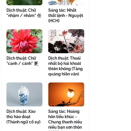
Dịch thuật: Chữ
Sáng tác: Nhất
"nhậm / nhâm" 任
thất lệnh - Nguyệt
(HCH)
Dịch thuật: Chữ
Dịch thuật: Thoái
"canh / cánh" 更
nhất bộ hải khoát
thiên không (Tăng
quảng hiền văn)
Dịch thuật: Xảo
Sáng tác: Hoàng
thủ hào đoạt
hôn tiểu khúc -
(Thành ngữ cố sự)
Chung thanh niểu
niểu bạn sơn thôn