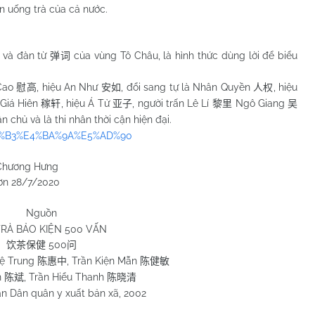
ân uống trà của cả nước.
và đàn từ
của vùng Tô Châu, là hình thức dùng lời để biểu
弹词
 Cao
, hiệu An Như
, đổi sang tự là Nhân Quyền
, hiệu
慰高
安如
人权
ự Giá Hiên
, hiệu Á Tử
, người trấn Lê Lí
Ngô Giang
稼轩
亚子
黎里
吴
ân chủ và là thi nhân thời cận hiện đại.
%9F%B3%E4%BA%9A%E5%AD%90
Hưng
2020
Nguồn
RÀ BẢO KIỆN 500 VẤN
500
饮茶保健
问
uệ Trung
, Trần Kiện Mẫn
陈惠中
陈健敏
n
, Trần Hiểu Thanh
陈斌
陈晓清
ân Dân quân y xuất bản xã, 2002