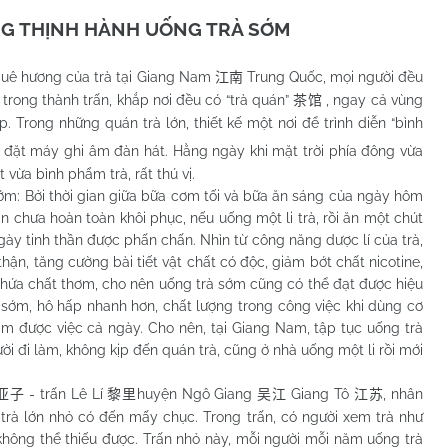
NG THỊNH HÀNH UỐNG TRÀ SỚM
uê hương của trà tại Giang
Nam
Trung Quốc, mọi người đều
江南
trong thành trấn, khắp nơi đều có “trà quán”
, ngay cả vùng
茶馆
p. Trong những quán trà lớn, thiết kế một nơi để trình diễn “bình
 đặt máy ghi âm đàn hát. Hằng ngày khi mặt trời phía đông vừa
 vừa bình phẩm trà, rất thú vị.
 Bởi thời gian giữa bữa cơm tối và bữa ăn sáng của ngày hôm
n chưa hoàn toàn khôi phục, nếu uống một li trà, rồi ăn một chút
gày tinh thần được phấn chấn. Nhìn từ công năng dược lí của trà,
ận, tăng cường bài tiết vật chất có độc, giảm bớt chất nicotine,
 chứa chất thơm, cho nên uống trà sớm cũng có thể đạt được hiệu
à sớm, hô hấp nhanh hơn, chất lượng trong công việc khi dùng cơ
àm được việc cả ngày. Cho nên, tại Giang Nam, tập tục uống trà
 đi làm, không kịp đến quán trà, cũng ở nhà uống một li rồi mới
- trấn Lê Lí
huyện Ngô Giang
Giang Tô
, nhân
亚子
黎里
吴江
江苏
trà lớn nhỏ có đến mấy chục. Trong trấn, có người xem trà như
không thể thiếu được. Trấn nhỏ này, mỗi người mỗi năm uống trà