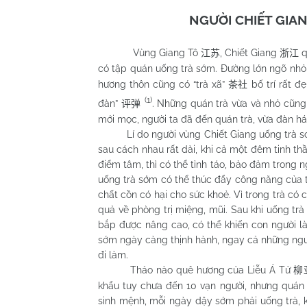
NGƯỜI CHIẾT GIA
Vùng Giang Tô
, Chiết Giang
q
江苏
浙江
có tập quán uống trà sớm. Đường lớn ngõ nhỏ 
hương thôn cũng có “trà xã”
bố trí rất đẹ
茶社
(1)
đàn”
. Những quán trà vừa và nhỏ cũng
评弹
mới mọc, người ta đã đến quán trà, vừa đàn hát
Lí do người vùng Chiết Giang uống trà sớm:
sau cách nhau rất dài, khi cả một đêm tinh thầ
điểm tâm, thì có thể tỉnh táo, bảo đảm trong n
uống trà sớm có thể thúc đẩy công năng của th
chất cồn có hại cho sức khoẻ. Vì trong trà có
quả về phòng trị miệng, mũi. Sau khi uống tr
bắp được nâng cao, có thể khiến con người l
sớm ngày càng thịnh hành, ngay cả những người
đi làm.
Thảo nào quê hương của Liễu Á Tử
柳
khẩu tuy chưa đến 10 vạn người, nhưng quán 
sinh mệnh, mỗi ngày dậy sớm phải uống trà, 