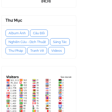
(HCH)
Thư Mục
Album Ảnh
Câu Đối
Nghiên Cứu - Dịch Thuật
Sáng Tác
Thư Pháp
Tranh Vẽ
Videos