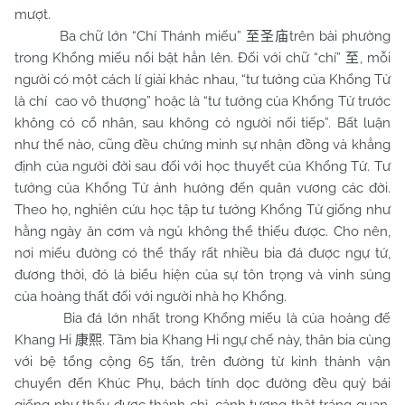
mượt.
Ba chữ lớn “Chí Thánh miếu”
trên bài phường
至圣庙
trong Khổng miếu nổi bật hẳn lên. Đối với chữ “chí”
, mỗi
至
người có một cách lí giải khác nhau, “tư tưởng của Khổng Tử
là chí cao vô thượng” hoặc là “tư tưởng của Khổng Tử trước
không có cổ nhân, sau không có người nối tiếp”. Bất luận
như thế nào, cũng đều chứng minh sự nhận đồng và khẳng
định của người đời sau đối với học thuyết của Khổng Tử. Tư
tưởng của Khổng Tử ảnh hưởng đến quân vương các đời.
Theo họ, nghiên cứu học tập tư tưởng Khổng Tử giống như
hằng ngày ăn cơm và ngủ không thể thiếu được. Cho nên,
nơi miếu đường có thể thấy rất nhiều bia đá được ngự tứ,
đương thời, đó là biểu hiện của sự tôn trọng và vinh sủng
của hoàng thất đối với người nhà họ Khổng.
Bia đá lớn nhất trong Khổng miếu là của hoàng đế
Khang Hi
. Tầm bia Khang Hi ngự chế này, thân bia cùng
康熙
với bệ tổng cộng 65 tấn, trên đường từ kinh thành vận
chuyển đến Khúc Phụ, bách tính dọc đường đều quỳ bái