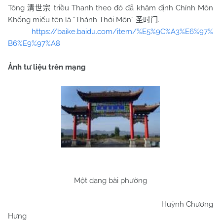
Tông
triều Thanh theo đó đã khâm định Chính Môn
清世宗
Khổng miếu tên là “Thánh Thời Môn”
.
圣时门
https://baike.baidu.com/item/%E5%9C%A3%E6%97%
B6%E9%97%A8
Ảnh tư liệu trên mạng
Một dạng bài phường
Huỳnh Chương
Hưng