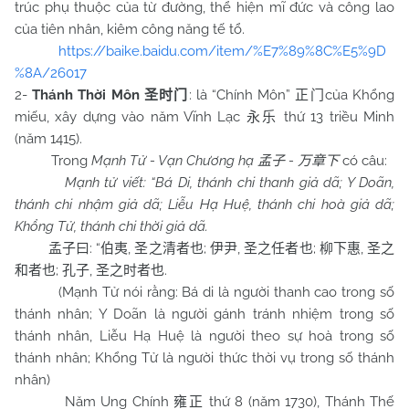
trúc phụ thuộc của từ đường, thể hiện mĩ đức và công lao
của tiên nhân, kiêm công năng tế tổ.
https://baike.baidu.com/item/%E7%89%8C%E5%9D
%8A/26017
2-
Thánh Thời Môn
: là “Chính Môn”
của Khổng
圣时门
正门
miếu, xây dựng vào năm Vĩnh Lạc
thứ 13 triều Minh
永乐
(năm 1415).
Trong
Mạnh Tử - Vạn Chương hạ
-
có câu:
孟子
万章下
Mạnh tử viết: “Bá Di, thánh chi thanh giả dã; Y Doãn,
thánh chi nhậm giả dã; Liễu Hạ Huệ, thánh chi hoà giả dã;
Khổng Tử, thánh chi thời giả dã.
: “
,
;
,
;
,
孟子曰
伯夷
圣之清者也
伊尹
圣之任者也
柳下惠
圣之
;
,
.
和者也
孔子
圣之时者也
(Mạnh Tử nói rằng: Bá di là người thanh cao trong số
thánh nhân; Y Doãn là người gánh tránh nhiệm trong số
thánh nhân, Liễu Hạ Huệ là người theo sự hoà trong số
thánh nhân; Khổng Tử là người thức thời vụ trong số thánh
nhân)
Năm Ung Chính
thứ 8 (năm 1730), Thánh Thế
雍正