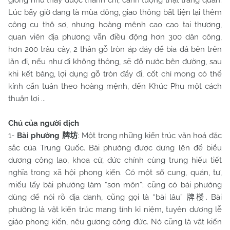
giống như thấy được thánh chỉ, cảnh tượng thật tráng quan.
Lúc bấy giờ đang là mùa đông, giao thông bất tiện lại thêm
công cụ thô sơ, nhưng hoàng mệnh cao cao tại thượng,
quan viên địa phương vẫn điều động hơn 300 dân công,
hơn 200 trâu cày, 2 thân gỗ tròn áp đáy để bia đá bên trên
lăn đi, nếu như đi không thông, sẽ đổ nước bên đường, sau
khi kết băng, lợi dụng gỗ tròn đẩy đi, cốt chỉ mong có thể
kính cẩn tuân theo hoàng mệnh, đến Khúc Phụ một cách
thuận lợi ...
Chú của người dịch
1-
Bài phường
: Một trong những kiến trúc văn hoá đặc
牌坊
sắc của Trung Quốc. Bài phường được dựng lên để biểu
dương công lao, khoa cử, đức chính cùng trung hiếu tiết
nghĩa trong xã hội phong kiến. Có một số cung, quán, tự,
miếu lấy bài phường làm “sơn môn”; cũng có bài phường
dùng để nói rõ địa danh, cũng gọi là “bài lâu”
. Bài
牌楼
phường là vật kiến trúc mang tính kỉ niệm, tuyên dương lễ
giáo phong kiến, nêu gương công đức. Nó cũng là vật kiến