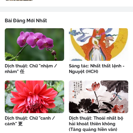
Bài Đăng Mới Nhất
Dịch thuật: Chữ "nhậm /
Sáng tác: Nhất thất lệnh -
nhâm" 任
Nguyệt (HCH)
Dịch thuật: Chữ "canh /
Dịch thuật: Thoái nhất bộ
cánh" 更
hải khoát thiên không
(Tăng quảng hiền văn)