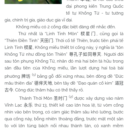
đại phong kiến Trung Quốc
tế tự Khổng Tử - tư tưởng
gia, chính trị gia, giáo dục gia vĩ đại.
Khổng miếu có 2 cổng đặc biệt đáng để nhắc đến.
Thứ nhất là “Linh Tinh Môn”
, cũng gọi là
棂星门
“Thiên Điền Tinh”
. Thời cổ tế Thiên, trước tiên phải tế
天田门
Linh Tinh
, Khổng miếu thiết trí cổng này, ý nghĩa là “tôn
棂星
Khổng Tử như đồng tôn Thiên”
. Người đời
尊孔子如同尊天
sau tôn phụng Khổng Tử, nhân đó mà hai bên tả hữu trong
sân đầu tiên của Khổng miếu, lần lượt dựng hai toà bài
(1)
phường
bằng gỗ đối xứng nhau, bên đông đề “Đức
牌坊
mâu thiên địa”
, bên tây đề “Đạo quán cổ kim”
德侔天地
道冠
. Công đức thâm hậu có thể thấy rõ.
古今
(2)
Thánh Thời Môn
được xây dựng vào năm
圣时门
Vĩnh Lạc
thứ 13, thiết kế cao lớn hoa lệ, từ vòm cổng
永乐
nhìn vào bên trong, có cảm giác thâm sâu khó lường, bước
qua cổng này, bỗng nhiên thoáng đãng, trước mặt một sân
to với lớn tùng bách nối nhau thành tán, cỏ xanh mềm