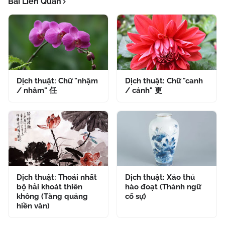
Bài Liên Quan
Dịch thuật: Chữ "nhậm
Dịch thuật: Chữ "canh
/ nhâm" 任
/ cánh" 更
Dịch thuật: Thoái nhất
Dịch thuật: Xảo thủ
bộ hải khoát thiên
hào đoạt (Thành ngữ
không (Tăng quảng
cố sự)
hiền văn)