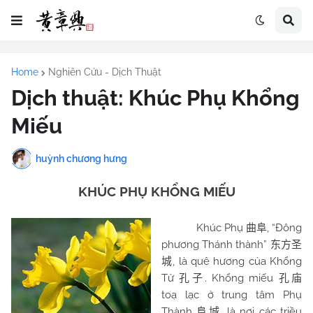
Home
Nghiên Cứu - Dịch Thuật
Dịch thuật: Khúc Phụ Khổng
Miếu
huỳnh chương hưng
KHÚC PHỤ KHỔNG MIẾU
Khúc Phụ
, “Đông
曲阜
phương Thánh thành”
东方圣
, là quê hương của Khổng
城
Tử
. Khổng miếu
孔子
孔庙
toạ lạc ở trung tâm Phụ
Thành
, là nơi các triều
阜城