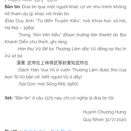
Bắn tin
: Đưa tin qua một người khác có vẻ như mình không
hề tham dự gì, khác với nhắn tin.
(Đào Duy Anh: “Từ điển Truyện Kiều”, nxb Khoa học xã hội,
Hà Nội – 1989)
Trong
“Kim Vân Kiều” (Đoạn trường tân thanh)
do Bùi
Khánh Diễn chú thích, ghi rằng:
Hán thư: Vũ Đế tại Thượng Lâm đắc Vũ đẳng xạ thư tri
Vũ sở tại.
:
漢書
武帝在上林得武等射書知武所在
(Sách Hán: Vua Vũ ở vườn Thượng Lâm được thơ của
bọn Tô Vũ bắn về, biết ngươi Vũ ở đấy)
(Sài Gòn: nxb Sống Mới, 1960)
Xét:
“Bắn tin” ở câu 1375 này, chỉ có nghĩa là đưa tin tới.
Huỳnh Chương Hưng
Quy Nhơn 31/7/2020