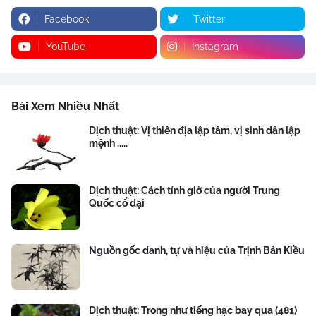
Facebook
Twitter
YouTube
Instagram
Bài Xem Nhiều Nhất
Dịch thuật: Vị thiên địa lập tâm, vị sinh dân lập
mệnh .....
Dịch thuật: Cách tính giờ của người Trung
Quốc cổ đại
Nguồn gốc danh, tự và hiệu của Trịnh Bản Kiều
Dịch thuật: Trong như tiếng hạc bay qua (481)