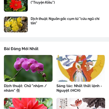
("Truyện Kiều")
Dịch thuật: Nguồn gốc cụm từ "cửu ngũ chí
tôn"
Bài Đăng Mới Nhất
Dịch thuật: Chữ "nhậm /
Sáng tác: Nhất thất lệnh -
nhâm" 任
Nguyệt (HCH)