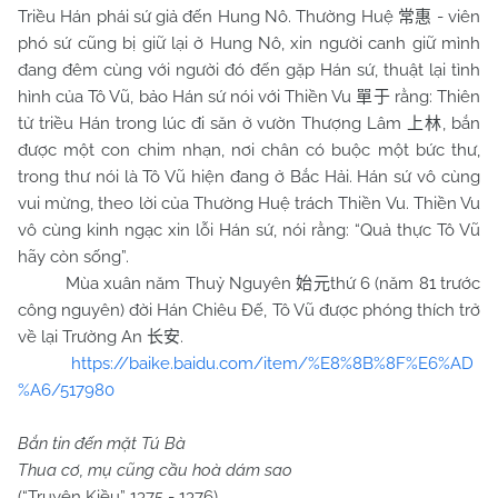
Triều Hán phái sứ giả đến Hung Nô. Thường Huệ
- viên
常惠
phó sứ cũng bị giữ lại ở Hung Nô, xin người canh giữ mình
đang đêm cùng với người đó đến gặp Hán sứ, thuật lại tình
hình của Tô Vũ, bảo Hán sứ nói với Thiền Vu
rằng: Thiên
單于
tử triều Hán trong lúc đi săn ở vườn Thượng Lâm
, bắn
上林
được một con chim nhạn, nơi chân có buộc một bức thư,
trong thư nói là Tô Vũ hiện đang ở Bắc Hải. Hán sứ vô cùng
vui mừng, theo lời của Thường Huệ trách Thiền Vu. Thiền Vu
vô cùng kinh ngạc xin lỗi Hán sứ, nói rằng: “Quả thực Tô Vũ
hãy còn sống”.
Mùa xuân năm Thuỷ Nguyên
thứ 6 (năm 81 trước
始元
công nguyên) đời Hán Chiêu Đế, Tô Vũ được phóng thích trở
về lại Trường An
.
长安
https://baike.baidu.com/item/%E8%8B%8F%E6%AD
%A6/517980
Bắn tin đến mặt Tú Bà
Thua cơ, mụ cũng cầu hoà dám sao
(“Truyện Kiều” 1375 - 1376)