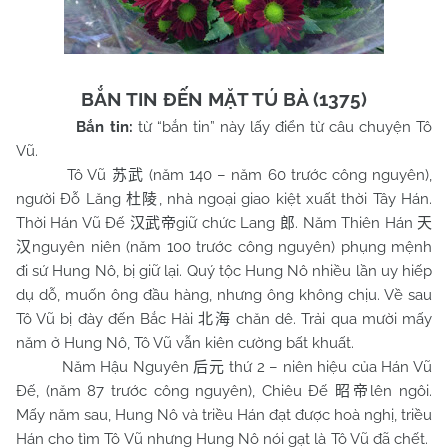
BẮN TIN ĐẾN MẶT TÚ BÀ (1375)
Bắn tin:
từ “bắn tin” này lấy điển từ câu chuyện Tô
Vũ.
Tô Vũ
(năm 140 – năm 60 trước công nguyên),
苏武
người Đỗ Lăng
, nhà ngoại giao kiệt xuất thời Tây Hán.
杜陵
Thời Hán Vũ Đế
giữ chức Lang
. Năm Thiên Hán
汉武帝
郎
天
nguyên niên (năm 100 trước công nguyên) phụng mệnh
汉
đi sứ Hung Nô, bị giữ lại. Quý tộc Hung Nô nhiều lần uy hiếp
dụ dỗ, muốn ông đầu hàng, nhưng ông không chịu. Về sau
Tô Vũ bị đày đến Bắc Hải
chăn dê. Trải qua mười mấy
北海
năm ở Hung Nô, Tô Vũ vẫn kiên cường bất khuất.
Năm Hậu Nguyên
thứ 2 – niên hiệu của Hán Vũ
后元
Đế, (năm 87 trước công nguyên), Chiêu Đế
lên ngôi.
昭帝
Mấy năm sau, Hung Nô và triều Hán đạt được hoà nghị, triều
Hán cho tìm Tô Vũ nhưng Hung Nô nói gạt là Tô Vũ đã chết.