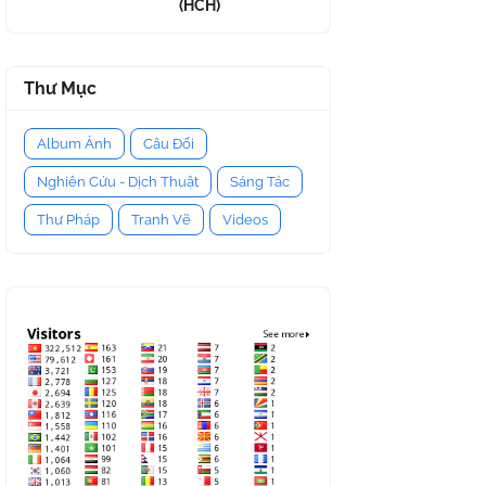
(HCH)
Thư Mục
Album Ảnh
Câu Đối
Nghiên Cứu - Dịch Thuật
Sáng Tác
Thư Pháp
Tranh Vẽ
Videos