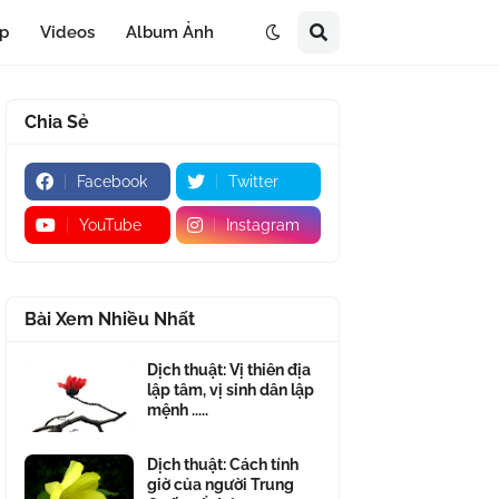
áp
Videos
Album Ảnh
Chia Sẻ
Facebook
Twitter
YouTube
Instagram
Bài Xem Nhiều Nhất
Dịch thuật: Vị thiên địa
lập tâm, vị sinh dân lập
mệnh .....
Dịch thuật: Cách tính
giờ của người Trung