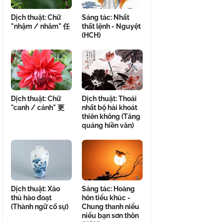
Dịch thuật: Chữ
Sáng tác: Nhất
"nhậm / nhâm" 任
thất lệnh - Nguyệt
(HCH)
Dịch thuật: Chữ
Dịch thuật: Thoái
"canh / cánh" 更
nhất bộ hải khoát
thiên không (Tăng
quảng hiền văn)
Dịch thuật: Xảo
Sáng tác: Hoàng
thủ hào đoạt
hôn tiểu khúc -
(Thành ngữ cố sự)
Chung thanh niểu
niểu bạn sơn thôn