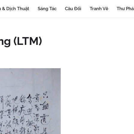
 & Dịch Thuật
Sáng Tác
Câu Đối
Tranh Vẽ
Thư Ph
ng (LTM)