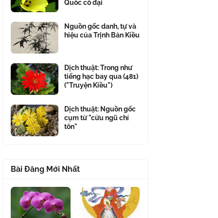
Quốc cổ đại
Nguồn gốc danh, tự và
hiệu của Trịnh Bản Kiều
Dịch thuật: Trong như
tiếng hạc bay qua (481)
("Truyện Kiều")
Dịch thuật: Nguồn gốc
cụm từ "cửu ngũ chí
tôn"
Bài Đăng Mới Nhất