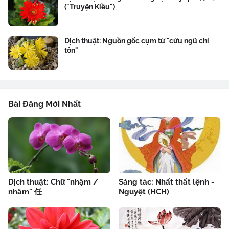
("Truyện Kiều")
Dịch thuật: Nguồn gốc cụm từ "cửu ngũ chí
tôn"
Bài Đăng Mới Nhất
Dịch thuật: Chữ "nhậm /
Sáng tác: Nhất thất lệnh -
nhâm" 任
Nguyệt (HCH)