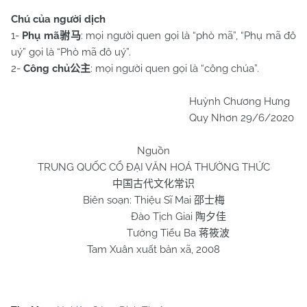
Chú của người dịch
1-
Phụ mã
: mọi người quen gọi là “phò mã”, “Phụ mã đô
驸马
uý” gọi là “Phò mã đô uý”.
2-
Công chủ
: mọi người quen gọi là “công chúa”.
公主
Huỳnh Chương Hưng
Quy Nhơn 29/6/2020
Nguồn
TRUNG QUỐC CỔ ĐẠI VĂN HOÁ THƯỜNG THỨC
中国古代文化常识
Biên soạn: Thiệu Sĩ Mai
邵士梅
Đào Tịch Giai
陶夕佳
Tưởng Tiểu Ba
蒋筱波
Tam Xuân xuất bản xã, 2008