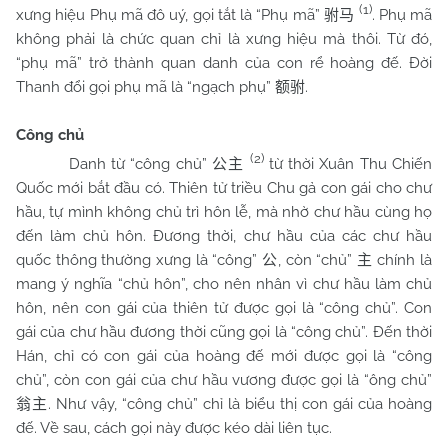
(1)
xưng hiệu Phụ mã đô uý, gọi tắt là “Phụ mã”
. Phụ mã
驸马
không phải là chức quan chỉ là xưng hiệu mà thôi. Từ đó,
“phụ mã” trở thành quan danh của con rể hoàng đế. Đời
Thanh đổi gọi phụ mã là “ngạch phụ”
.
额驸
Công chủ
(2)
Danh từ “công chủ”
từ thời Xuân Thu Chiến
公主
Quốc mới bắt đầu có. Thiên tử triều
Chu
gả con gái cho chư
hầu, tự mình không chủ trì hôn lễ, mà nhờ chư hầu cùng họ
đến làm chủ hôn. Đương thời, chư hầu của các chư hầu
quốc thông thường xưng là “công”
, còn “chủ”
chính là
公
主
mang ý nghĩa “chủ hôn”, cho nên nhân vì chư hầu làm chủ
hôn, nên con gái của thiên tử được gọi là “công chủ”. Con
gái của chư hầu đương thời cũng gọi là “công chủ”. Đến thời
Hán, chỉ có con gái của hoàng đế mới được gọi là “công
chủ”, còn con gái của chư hầu vương được gọi là “ông chủ”
. Như vậy, “công chủ” chỉ là biểu thị con gái của hoàng
翁主
đế. Về sau, cách gọi này được kéo dài liên tục.