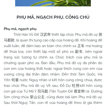
PHỤ MÃ, NGẠCH PHỤ, CÔNG CHỦ
Phụ mã, ngạch phụ
Thời Hán Vũ Đế
thiết lập chức Phụ mã đô uý
汉武帝
驸
, là quan thị tụng cao cấp của hoàng đế. Khi hoàng đế
马都尉
xuất tuần, để đảm bảo an toàn cho chính xa
mà hoàng
正车
đế thừa toạ, còn thiết lập một số phó xa
, bên ngoài
副车
trang sức tương tự chính xa. Chức trách của phụ mã là
chưởng quản phó xa. Ban đầu, Phụ mã đô uý đa phần do
con em của hoàng thất hoặc ngoại thích cùng con em của
vương công đại thần đảm nhậm. Đến thời Tam Quốc, Hà
Yến
nước Nguỵ nhân vì kết hôn cùng công chúa, được
何晏
trao chức Phụ mã đô uý. Về sau, Đỗ Dự
kết hôn cùng
杜预
con gái của Tư Mã Ý
(Tấn Tuyên Đế
) là Đường
司马懿
晋宣帝
Sơn công chúa
, cũng được bái làm Phụ mã đô uý.
堂山公主
Sau thời Nguỵ Tấn, con rể của hoàng đế theo lệ gia thêm