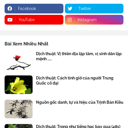
Facebook
Twitter
YouTube
Instagram
Bài Xem Nhiều Nhất
Dịch thuật: Vị thiên địa lập tâm, vị sinh dân lập
mệnh .....
Dịch thuật: Cách tính giờ của người Trung
Quốc cổ đại
Nguồn gốc danh, tự và hiệu của Trịnh Bản Kiều
Dịch thuật: Trong như tiếng hạc bay qua (481)