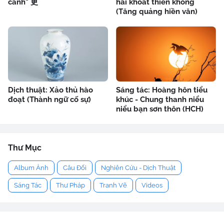
cánh" 更
hải khoát thiên không
(Tăng quảng hiền văn)
Dịch thuật: Xảo thủ hào
Sáng tác: Hoàng hôn tiểu
đoạt (Thành ngữ cố sự)
khúc - Chung thanh niểu
niểu bạn sơn thôn (HCH)
Thư Mục
Album Ảnh
Câu Đối
Nghiên Cứu - Dịch Thuật
Sáng Tác
Thư Pháp
Tranh Vẽ
Videos