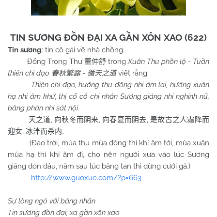
TIN SƯƠNG ĐỒN ĐẠI XA GẦN XÔN XAO (622)
Tin sương
: tin cô gái về nhà chồng.
Đổng Trọng Thư
trong
Xuân Thu phồn lộ - Tuần
董仲舒
thiên chi đạo
-
viết rằng:
春秋繁露
循天之道
Thiên chi đạo, hướng thu đông nhi âm lai, hướng xuân
hạ nhi âm khứ, thị cố cổ chi nhân Sương giáng nhi nghinh nữ,
băng phán nhi sát nội.
,
,
,
天之道
向秋冬而阴来
向春夏而阴去
是故古之人霜降而
,
迎女
冰泮而杀内
.
(Đạo trời, mùa thu mùa đông thì khí âm tới, mùa xuân
mùa hạ thì khí âm đi, cho nên người xưa vào lúc Sương
giáng đón dâu, năm sau lúc băng tan thì dừng cưới gả.)
http://www.guoxue.com/?p=663
Sự lòng ngỏ với băng nhân
Tin sương đồn đại, xa gần xôn xao