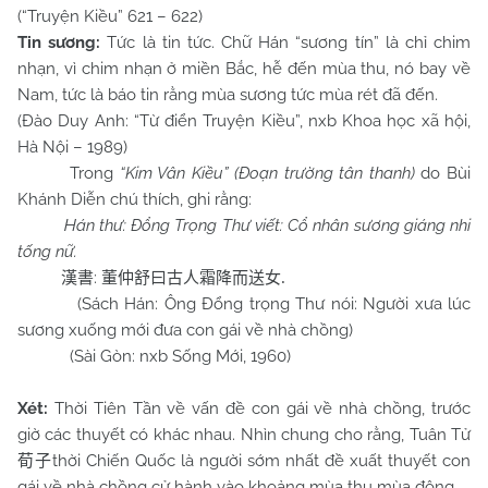
(“Truyện Kiều” 621 – 622)
Tin sương:
Tức là tin tức. Chữ Hán “sương tín” là chỉ chim
nhạn, vì chim nhạn ở miền Bắc, hễ đến mùa thu, nó bay về
Nam, tức là báo tin rằng mùa sương tức mùa rét đã đến.
(Đào Duy Anh: “Từ điển Truyện Kiều”, nxb Khoa học xã hội,
Hà Nội – 1989)
Trong
“Kim Vân Kiều” (Đoạn trường tân thanh)
do Bùi
Khánh Diễn chú thích, ghi rằng:
Hán thư: Đổng Trọng Thư viết: Cổ nhân sương giáng nhi
tống nữ.
:
漢書
董仲舒曰古人霜降而送女
.
(Sách Hán: Ông Đổng trọng Thư nói: Người xưa lúc
sương xuống mới đưa con gái về nhà chồng)
(Sài Gòn: nxb Sống Mới, 1960)
Xét:
Thời Tiên Tần về vấn đề con gái về nhà chồng, trước
giờ các thuyết có khác nhau. Nhìn chung cho rằng, Tuân Tử
thời Chiến Quốc là người sớm nhất đề xuất thuyết con
荀子
gái về nhà chồng cử hành vào khoảng mùa thu mùa đông.