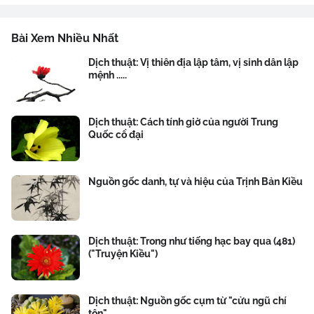
Bài Xem Nhiều Nhất
Dịch thuật: Vị thiên địa lập tâm, vị sinh dân lập
mệnh .....
Dịch thuật: Cách tính giờ của người Trung
Quốc cổ đại
Nguồn gốc danh, tự và hiệu của Trịnh Bản Kiều
Dịch thuật: Trong như tiếng hạc bay qua (481)
("Truyện Kiều")
Dịch thuật: Nguồn gốc cụm từ "cửu ngũ chí
tôn"