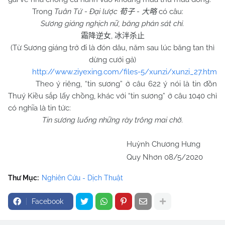
Trong
Tuân Tử - Đại lược
-
có câu:
荀子
大略
Sương giáng nghịch nữ, băng phán sát chỉ.
,
霜降逆女
冰泮杀止
(Từ Sương giáng trở đi là đón dâu, năm sau lúc băng tan thì
dừng cưới gả)
http://www.ziyexing.com/files-5/xunzi/xunzi_27.htm
Theo ý riêng, “tin sương” ở câu 622 ý nói là tin đồn
Thuý Kiều sắp lấy chồng, khác với “tin sương” ở câu 1040 chỉ
có nghĩa là tin tức:
Tin sương luống những rày trông mai chờ.
Huỳnh Chương Hưng
Quy Nhơn 08/5/2020
Thư Mục:
Nghiên Cứu - Dịch Thuật
Facebook