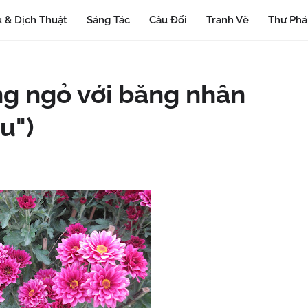
 & Dịch Thuật
Sáng Tác
Câu Đối
Tranh Vẽ
Thư Ph
ng ngỏ với băng nhân
u")