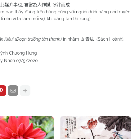
,
,
,
此媒介事也
君當為人作媒
冰泮而成
.
ao thấy đứng trên băng cùng với người dưới băng nói truyện.
 nên vì ta làm mối vợ, khi băng tan thì xong)
ân Kiều” (Đoạn trường tân thanh)
in nhầm là
(Sách Hoành).
索紘
 Hưng
5/2020