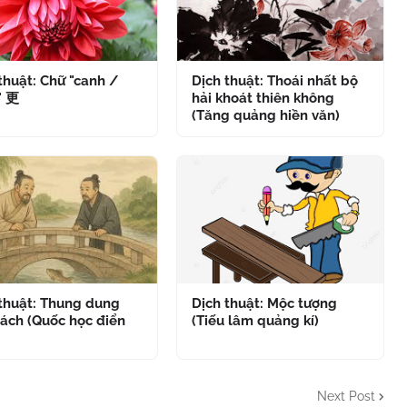
thuật: Chữ "canh /
Dịch thuật: Thoái nhất bộ
" 更
hải khoát thiên không
(Tăng quảng hiền văn)
 thuật: Thung dung
Dịch thuật: Mộc tượng
ách (Quốc học điển
(Tiếu lâm quảng kí)
Next Post