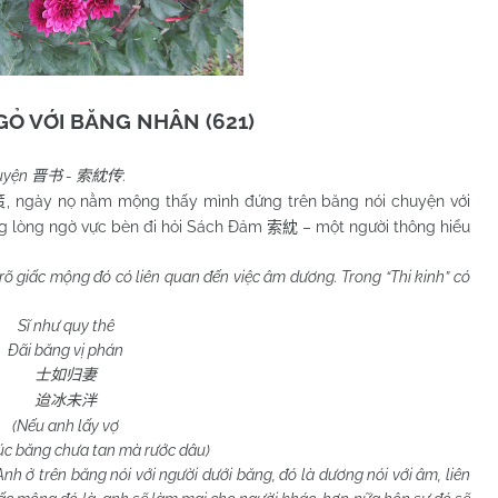
Ỏ VỚI BĂNG NHÂN (621)
ruyện
-
:
晋书
索紞传
, ngày nọ nằm mộng thấy mình đứng trên băng nói chuyện với
策
ng lòng ngờ vực bèn đi hỏi Sách Đảm
– một người thông hiểu
索紞
rõ giấc mộng đó có liên quan đến việc âm dương. Trong “Thi kinh” có
Sĩ như quy thê
Đãi băng vị phán
士如归妻
迨冰未泮
(Nếu anh lấy vợ
úc băng chưa tan mà rước dâu)
h ở trên băng nói với người dưới băng, đó là dương nói với âm, liên