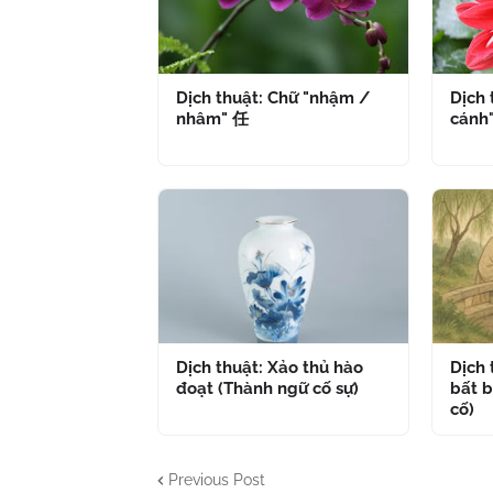
Dịch thuật: Chữ "nhậm /
Dịch 
nhâm" 任
cánh
Dịch thuật: Xảo thủ hào
Dịch
đoạt (Thành ngữ cố sự)
bất b
cố)
Previous Post