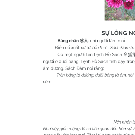
SỰ LÒNG NG
Băng nhân
: chỉ người làm mai
冰人
Điển cố xuất xứ từ
Tấn thư – Sách Đảm t
Có một người tên Lệnh Hồ Sách
令狐
người ở dưới băng. Lệnh Hồ Sách tỉnh dậy tro
âm dương. Sách Đảm nói rằng:
Trên băng là dương, dưới băng là âm, nói 
câu:
Nên nhân l
Như vậy giấc mộng đó có liên quan đến hôn sự. An