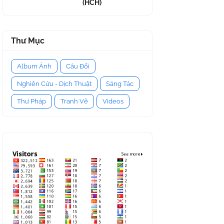
(HCH)
Thư Mục
Album Ảnh
Câu Đối
Nghiên Cứu - Dịch Thuật
Sáng Tác
Thư Pháp
Tranh Vẽ
Videos