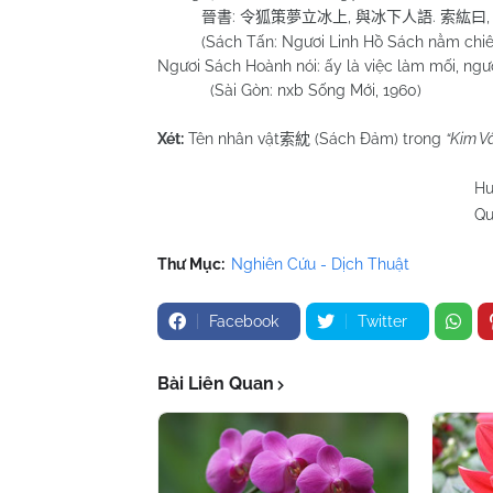
:
,
.
晉書
令狐策夢立冰上
與冰下人語
索紘曰
(Sách Tấn: Ngươi Linh Hồ Sách nằm chiêm b
Ngươi Sách Hoành nói: ấy là việc làm mối, ngươi
(Sài Gòn: nxb Sống Mới, 1960)
Xét:
Tên nhân vật
(Sách Đảm) trong
“Kim V
索紞
Huỳnh Chương
Quy Nhơn 07/
Thư Mục:
Nghiên Cứu - Dịch Thuật
Facebook
Twitter
Bài Liên Quan