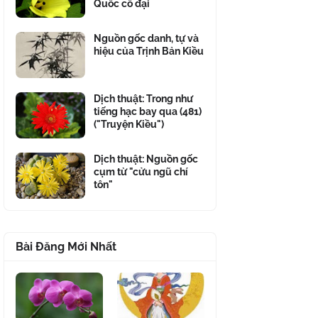
Quốc cổ đại
Nguồn gốc danh, tự và
hiệu của Trịnh Bản Kiều
Dịch thuật: Trong như
tiếng hạc bay qua (481)
("Truyện Kiều")
Dịch thuật: Nguồn gốc
cụm từ "cửu ngũ chí
tôn"
Bài Đăng Mới Nhất