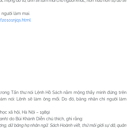
iấc mộng đó là, anh sẽ làm mai cho người khác, hơn nữa hôn sự đó sẽ
người làm mai.
f20101njqs.html
 trong Tấn thư nói Lệnh Hồ Sách nằm mộng thấy mình đứng trên
Đảm nói: Lệnh sẽ làm ông mối. Do đó, băng nhân chỉ người làm
học xã hội, Hà Nội – 1989)
hanh)
do Bùi Khánh Diễn chú thích, ghi rằng:
ng, dữ băng hạ nhân ngữ. Sách Hoành viết, thử môi giới sự dã, quân