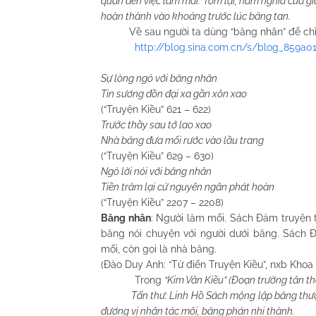
quan đến việc làm mai. Tóm lại, hàm nghĩa của g
hoàn thành vào khoảng trước lúc băng tan.
Về sau người ta dùng “băng nhân” để chỉ 
http://blog.sina.com.cn/s/blog_859a01
Sự lòng ngỏ với băng nhân
Tin sương đồn đại xa gần xôn xao
(“Truyện Kiều” 621 – 622)
Trước thầy sau tớ lao xao
Nhà băng đưa mối rước vào lầu trang
(“Truyện Kiều” 629 – 630)
Ngỏ lời nói với băng nhân
Tiền trăm lại cứ nguyên ngân phát hoàn
(“Truyện Kiều” 2207 – 2208)
Băng nhân
: Người làm mối. Sách Đảm truyện
băng nói chuyện với người dưới băng. Sách 
mối, còn gọi là nhà băng.
(Đào Duy Anh: “Từ điển Truyện Kiều”, nxb Khoa 
Trong
“Kim Vân Kiều” (Đoạn trường tân t
Tấn thư: Linh Hồ Sách mộng lập băng thượ
đương vị nhân tác môi, băng phán nhi thành.