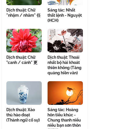
Dịch thuật: Chữ
Sáng tác: Nhất
"nhậm / nhâm" 任
thất lệnh - Nguyệt
(HCH)
Dịch thuật: Chữ
Dịch thuật: Thoái
"canh / cánh" 更
nhất bộ hải khoát
thiên không (Tăng
quảng hiền văn)
Dịch thuật: Xảo
Sáng tác: Hoàng
thủ hào đoạt
hôn tiểu khúc -
(Thành ngữ cố sự)
Chung thanh niểu
niểu bạn sơn thôn