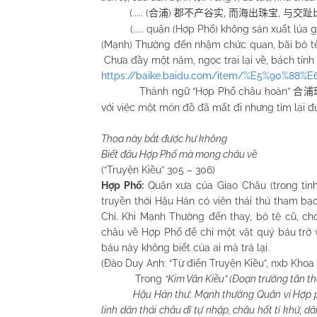
(..... (
)
,
,
合浦
郡不产谷实
而海出珠宝
与交趾
(..... quận (Hợp Phố) không sản xuất lúa gạo, 
(Mạnh) Thường đến nhậm chức quan, bãi bỏ tệ n
Chưa đầy một năm, ngọc trai lại về, bách tính 
https://baike.baidu.com/item/%E5%90%8
Thành ngữ “Hợp Phố châu hoàn”
合浦
với việc một món đồ đã mất đi nhưng tìm lại đư
Thoa này bắt được hư không
Biết đâu Hợp Phố mà mong châu về
(“Truyện Kiều” 305 – 306)
Hợp Phố:
Quận xưa của Giao Châu (trong tỉn
truyền thời Hậu Hán có viên thái thú tham bạ
Chỉ. Khi Mạnh Thường đến thay, bỏ tệ cũ, cho
châu về Hợp Phố để chỉ một vật quý báu trở 
báu này không biết của ai mà trả lại.
(Đào Duy Anh: “Từ điển Truyện Kiều”, nxb Khoa 
Trong
“Kim Vân Kiều” (Đoạn trường tân t
Hậu Hán thư: Mạnh thường Quân vi Hợp ph
linh dân thái châu dĩ tự nhập, châu hốt tỉ khứ,