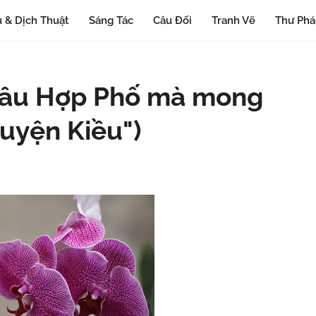
 & Dịch Thuật
Sáng Tác
Câu Đối
Tranh Vẽ
Thư Ph
 đâu Hợp Phố mà mong
ruyện Kiều")