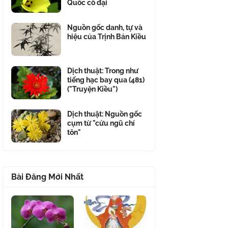
Quốc cổ đại
Nguồn gốc danh, tự và
hiệu của Trịnh Bản Kiều
Dịch thuật: Trong như
tiếng hạc bay qua (481)
("Truyện Kiều")
Dịch thuật: Nguồn gốc
cụm từ "cửu ngũ chí
tôn"
Bài Đăng Mới Nhất