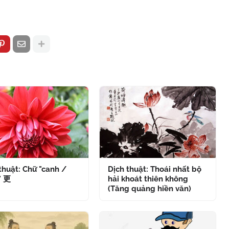
thuật: Chữ "canh /
Dịch thuật: Thoái nhất bộ
" 更
hải khoát thiên không
(Tăng quảng hiền văn)