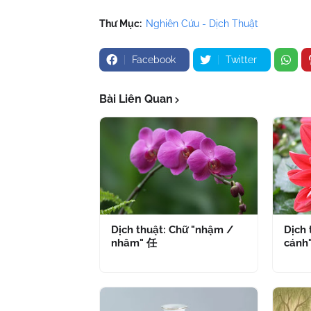
Thư Mục:
Nghiên Cứu - Dịch Thuật
Facebook
Twitter
Bài Liên Quan
Dịch thuật: Chữ "nhậm /
Dịch 
nhâm" 任
cánh