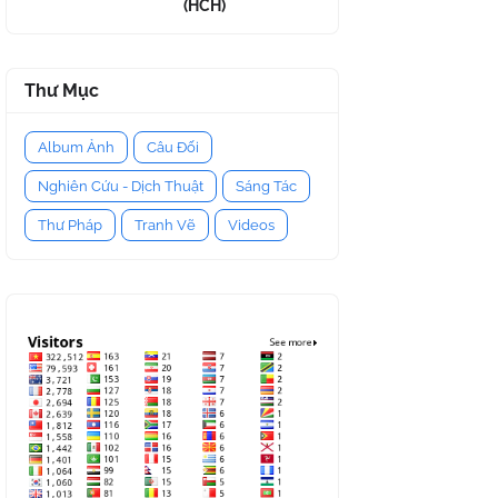
(HCH)
Thư Mục
Album Ảnh
Câu Đối
Nghiên Cứu - Dịch Thuật
Sáng Tác
Thư Pháp
Tranh Vẽ
Videos