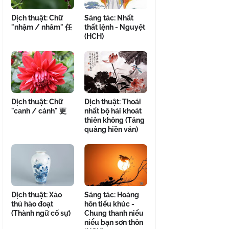
Dịch thuật: Chữ
Sáng tác: Nhất
"nhậm / nhâm" 任
thất lệnh - Nguyệt
(HCH)
Dịch thuật: Chữ
Dịch thuật: Thoái
"canh / cánh" 更
nhất bộ hải khoát
thiên không (Tăng
quảng hiền văn)
Dịch thuật: Xảo
Sáng tác: Hoàng
thủ hào đoạt
hôn tiểu khúc -
(Thành ngữ cố sự)
Chung thanh niểu
niểu bạn sơn thôn