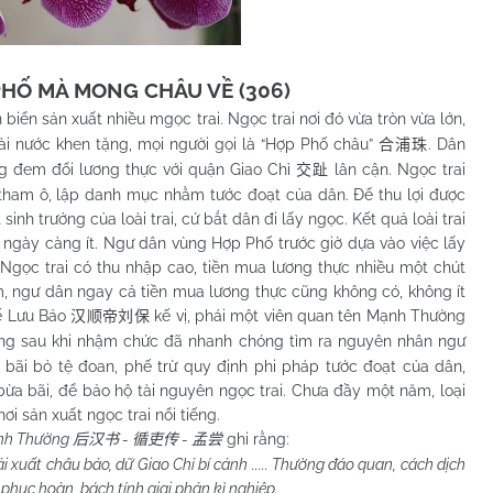
PHỐ MÀ MONG CHÂU VỀ (306)
 biển sản xuất nhiều mgọc trai. Ngọc trai nơi đó vừa tròn vừa lớn,
ài nước khen tặng, mọi người gọi là “Hợp Phố châu”
. Dân
合浦珠
g đem đổi lương thực với quận Giao Chỉ
lân cận. Ngọc trai
交趾
ơ tham ô, lập danh mục nhằm tước đoạt của dân. Để thu lợi được
inh trưởng của loài trai, cứ bắt dân đi lấy ngọc. Kết quả loài trai
 ngày càng ít. Ngư dân vùng Hợp Phố trước giờ dựa vào việc lấy
t. Ngọc trai có thu nhập cao, tiền mua lương thực nhiều một chút
m, ngư dân ngay cả tiền mua lương thực cũng không có, không ít
Đế Lưu Bảo
kế vị, phái một viên quan tên Mạnh Thường
汉顺帝刘保
ng sau khi nhậm chức đã nhanh chóng tìm ra nguyên nhân ngư
 bãi bỏ tệ đoan, phế trừ quy định phi pháp tước đoạt của dân,
ừa bãi, để bảo hộ tài nguyên ngọc trai. Chưa đầy một năm, loại
 nơi sản xuất ngọc trai nổi tiếng.
ạnh Thường
-
-
ghi rằng:
后汉书
循吏传
孟尝
hải xuất châu bảo, dữ Giao Chỉ bí cảnh ..... Thường đáo quan, cách dịch
u phục hoàn, bách tính giai phản kì nghiệp.