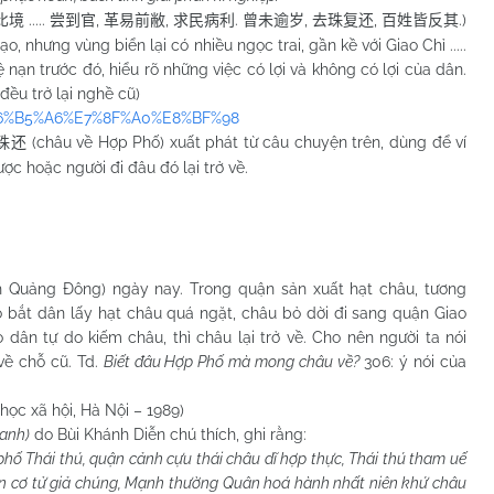
.....
,
,
.
,
,
.)
比境
尝到官
革易前敝
求民病利
曾未逾岁
去珠复还
百姓皆反其
nhưng vùng biển lại có nhiều ngọc trai, gần kề với Giao Chỉ .....
ạn trước đó, hiểu rõ những việc có lợi và không có lợi của dân.
đều trở lại nghề cũ)
8%E6%B5%A6%E7%8F%A0%E8%BF%98
(châu về Hợp Phố) xuất phát từ câu chuyện trên, dùng để ví
珠还
ợc hoặc người đi đâu đó lại trở về.
h Quảng Đông) ngày nay. Trong quận sản xuất hạt châu, tương
o bắt dân lấy hạt châu quá ngặt, châu bỏ dời đi sang quận Giao
 dân tự do kiếm châu, thì châu lại trở về. Cho nên người ta nói
về chỗ cũ. Td.
Biết đâu Hợp Phố mà mong châu về?
306: ý nói của
học xã hội, Hà Nội – 1989)
hanh)
do Bùi Khánh Diễn chú thích, ghi rằng:
ố Thái thú, quận cảnh cựu thái châu dĩ hợp thực, Thái thú tham uế
 dân cơ tử giả chúng, Mạnh thường Quân hoá hành nhất niên khứ châu