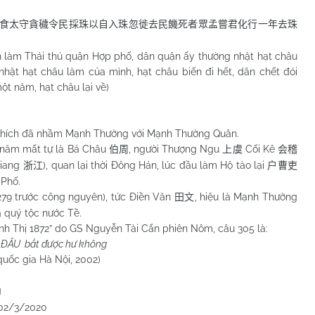
食太守貪穢令民採珠以自入珠忽徙去民饑死者眾孟嘗君化行一年去珠
 Thái thú quận Hợp phố, dân quận ấy thường nhặt hạt châu
nhặt hạt châu làm của mình, hạt châu biến đi hết, dân chết đói
t năm, hạt châu lại về)
thích đã nhầm Mạnh Thường với Mạnh Thường Quân.
h năm mất tự là Bá Châu
, người Thượng Ngu
Cối Kê
伯周
上虞
会稽
Giang
), quan lại thời Đông Hán, lúc đầu làm Hộ tào lại
浙江
户曹吏
 Phố.
279 trước công nguyên), tức Điền Văn
, hiệu là Mạnh Thường
田文
à quý tộc nước Tề.
Thị 1872” do GS Nguyễn Tài Cẩn phiên Nôm, câu 305 là:
 ĐÂU bắt được hư không
à Nội, 2002)
g
2020