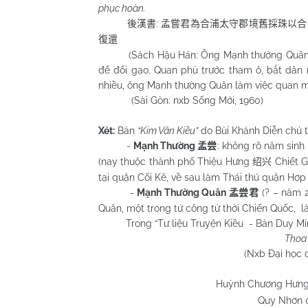
phục hoàn.
:
後漢書
孟嘗君為合浦太守郡境舊採珠以合
復還
(Sách Hậu Hán: Ông Mạnh thường Quân làm
để đổi gạo. Quan phủ trước tham ô, bắt dân 
nhiều, ông Mạnh thường Quân làm việc quan mộ
(Sài Gòn: nxb Sống Mới, 1960)
Xét:
Bản
“Kim Vân Kiều”
do Bùi Khánh Diễn chú 
-
Mạnh Thường
: không rõ năm sin
孟尝
(nay thuộc thành phố Thiệu Hưng
Chiết 
绍兴
tại quận Cối Kê, về sau làm Thái thú quận Hợp
-
Mạnh Thường Quân
(? – năm 
孟尝君
Quân, một trong tứ công tử thời Chiến Quốc, l
Trong “Tư liệu Truyện Kiều - Bản Duy Minh 
Thoa
(Nxb Đại học quốc gia H
Huỳnh Chương Hưn
Quy Nhơn 02/3/