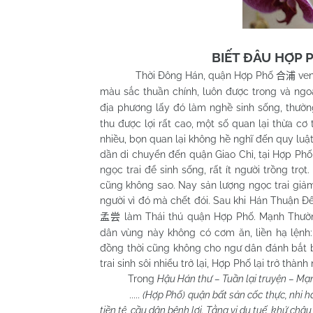
BIẾT ĐÂU HỢP 
Thời Đông Hán, quận Hợp Phố
ven
合浦
màu sắc thuần chính, luôn được trong và ngo
địa phương lấy đó làm nghề sinh sống, thườn
thu được lợi rất cao, một số quan lại thừa c
nhiều, bọn quan lại không hề nghĩ đến quy luật s
dần di chuyển đến quận Giao Chỉ, tại Hợp Phố
ngọc trai để sinh sống, rất ít người trồng trọ
cũng không sao. Nay sản lượng ngọc trai giả
người vì đó mà chết đói. Sau khi Hán Thuận 
làm Thái thú quận Hợp Phố. Mạnh Thườ
孟尝
dân vùng này không có cơm ăn, liền hạ lệnh:
đồng thời cũng không cho ngư dân đánh bắt b
trai sinh sôi nhiểu trở lại, Hợp Phố lại trở thành
Trong
Hậu Hán thư – Tuần lại truyện – M
..... (Hợp Phố) quận bất sản cốc thực, nhi 
tiền tệ, cầu dân bệnh lợi. Tằng vị du tuế, khứ châ