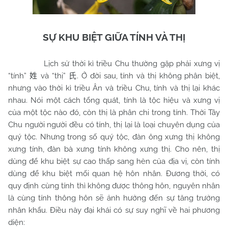
SỰ KHU BIỆT GIỮA TÍNH VÀ THỊ
Lịch sử thời kì triều
Chu
thường gặp phải xưng vị
“tính”
và “thị”
. Ở đời sau, tính và thị không phân biệt,
姓
氏
nhưng vào thời kì triều Ân và triều Chu, tính và thị lại khác
nhau. Nói một cách tổng quát, tính là tộc hiệu và xưng vị
của một tộc nào đó, còn thị là phân chi trong tính. Thời Tây
Chu người người đều có tính, thị lại là loại chuyên dụng của
quý tộc. Nhưng trong số quý tộc, đàn ông xưng thị không
xưng tính, đàn bà xưng tính không xưng thị. Cho nên, thị
dùng để khu biệt sự cao thấp sang hèn của địa vị, còn tính
dùng để khu biệt mối quan hệ hôn nhân. Đương thời, có
quy định cùng tính thì không được thông hôn, nguyên nhân
là cùng tính thông hôn sẽ ảnh hưởng đến sự tăng trưởng
nhân khẩu. Điều này đại khái có sự suy nghĩ về hai phương
diện: