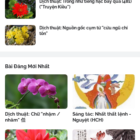
Dịch thuật: Trong như tiếng hạc bay qua (481)
("Truyện Kiều")
Dịch thuật: Nguồn gốc cụm từ "cửu ngũ chí
tôn"
Bài Đăng Mới Nhất
Dịch thuật: Chữ "nhậm /
Sáng tác: Nhất thất lệnh -
nhâm" 任
Nguyệt (HCH)