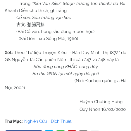
Trong
“Kim Vân Kiều” (Đoạn trường tân thanh)
do Bùi
Khánh Diễn chú thích, ghi rằng:
Cổ văn: Sầu trường vạn hộc
:
古文
愁腸萬斛
(Bài Cổ văn: Lòng sầu đong muôn hộc)
(Sài Gòn: nxb Sống Mới, 1960)
Xét:
Theo “Tư liệu Truyện Kiều - Bản Duy Minh Thị 1872” do
GS Nguyễn Tài Cẩn phiên Nôm, thì câu 247 và 248 này là:
Sầu đong càng KHẮC càng đầy
Ba thu GIỌN lại một ngày dài ghê
(Nxb Đại học quốc gia Hà
Nội, 2002)
Huỳnh Chương Hưng
Quy Nhơn 16/02/2020
Thư Mục:
Nghiên Cứu - Dịch Thuật