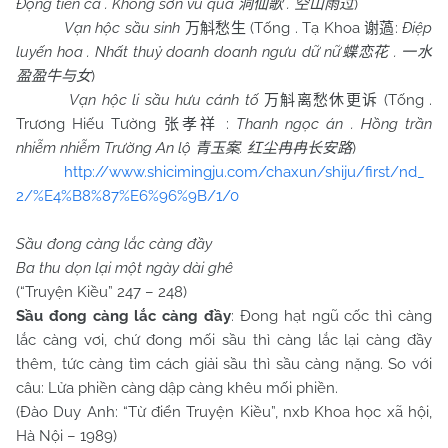
Động tiên ca . Không sơn vũ quá
.
)
洞仙歌
空山雨过
Vạn hộc sầu sinh
(Tống . Tạ Khoa
:
Điệp
万斛愁生
谢薖
luyến hoa . Nhất thuỷ doanh doanh ngưu dữ nữ
.
蝶恋花
一水
)
盈盈牛与女
Vạn hộc li sầu hưu cánh tố
(Tống .
万斛离愁休更诉
Trương Hiếu Tường
:
Thanh ngọc án . Hồng trần
张孝祥
nhiễm nhiễm Trường An lộ
.
)
青玉案
红尘冉冉长安路
http://www.shicimingju.com/chaxun/shiju/first/nd_
2/%E4%B8%87%E6%96%9B/1/0
Sầu đong càng lắc càng đầy
Ba thu dọn lại một ngày dài ghê
(“Truyện Kiều” 247 – 248)
Sầu đong càng lắc càng đầy
: Đong hạt ngũ cốc thì càng
lắc càng vơi, chứ đong mối sầu thì càng lắc lại càng đầy
thêm, tức càng tìm cách giải sầu thì sầu càng nặng. So với
câu: Lửa phiền càng dập càng khêu mối phiền.
(Đào Duy Anh: “Từ điển Truyện Kiều”, nxb Khoa học xã hội,
Hà Nội – 1989)