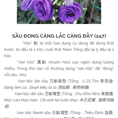
SẦU ĐONG CÀNG LẮC CÀNG ĐẦY (247)
“Hộc”
là một loại dụng cụ dùng để đong thời
斛
trước. 10 đấu là 1 hộc, cuối thời Nam Tống đổi lại 5 đấu là 1
hộc.
“Vạn hộc”
(muôn hộc) cực ngôn dung lượng
萬斛
nhiều. Trong thơ văn cổ thường dùng “vạn hộc” để “đong”
nỗi sầu, như:
Vạn hộc tân sầu
(Tống . Lí Di Tốn
:
万斛新愁
李弥逊
Động tiên ca . Đoạn kiều tà lộ
.
)
洞仙歌
断桥斜路
Vạn hộc đôi sầu
(Tống .
Chu
Đôn Nho
:
万斛堆愁
朱敦儒
Mộc Lan Hoa mạn . Chỉ vinh hà tuấn nhạc
.
木兰花慢
指荣河峻
)
岳
Vạn hộc thanh sầu
(Tống . Triệu Đỉnh
:
万斛清愁
赵鼎